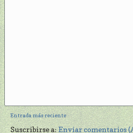
Entrada más reciente
Suscribirse a:
Enviar comentarios 