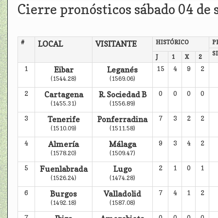
Cierre pronósticos sábado 04 de 
#
HISTÓRICO
P
LOCAL
VISITANTE
S
J
1
X
2
1
Eibar
Leganés
15
4
9
2
(1544.28)
(1569.06)
2
Cartagena
R. Sociedad B
0
0
0
0
(1455.31)
(1556.89)
3
Tenerife
Ponferradina
7
3
2
2
(1510.09)
(1511.58)
4
Almería
Málaga
9
3
4
2
(1578.20)
(1509.47)
5
Fuenlabrada
Lugo
2
1
0
1
(1526.24)
(1474.28)
6
Burgos
Valladolid
7
4
1
2
(1492.18)
(1587.08)
7
0
0
0
0