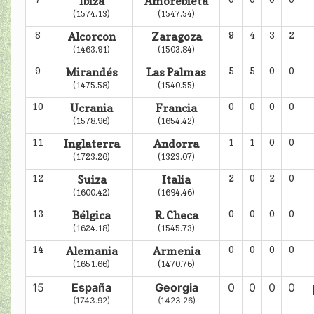
Ibiza
Amorebieta
(1574.13)
(1547.54)
8
Alcorcon
Zaragoza
9
4
3
2
(1463.91)
(1503.84)
9
Mirandés
Las Palmas
5
5
0
0
(1475.58)
(1540.55)
10
Ucrania
Francia
0
0
0
0
(1578.96)
(1654.42)
11
Inglaterra
Andorra
1
1
0
0
(1723.26)
(1323.07)
12
Suiza
Italia
2
0
2
0
(1600.42)
(1694.46)
13
Bélgica
R. Checa
0
0
0
0
(1624.18)
(1545.73)
14
Alemania
Armenia
0
0
0
0
(1651.66)
(1470.76)
15
España
Georgia
0
0
0
0
(1743.92)
(1423.26)