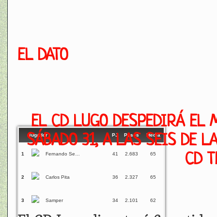
EL DATO
EL CD LUGO DESPEDIRÁ EL 
SÁBADO 31, A LAS SEIS DE L
Jugador
PJ
Pases
Media
CD T
1
Fernando Seoane
41
2.683
65
2
Carlos Pita
36
2.327
65
3
Samper
34
2.101
62