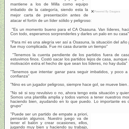
mantiene a los de Milla como equipo
imbatido de la categoría, siendo esta la
×
Powered By Daugava
mejor carta de presentación antes de
atacar el fortín de un líder sólido y peligroso:
"Es un momento bueno para el CA Osasuna. Van líderes, haci
Con todo, esperamos sorprenderles y darles un palo en su casa"
"Para mí es una alegría ver así a Osasuna, la situación del año
fue muy complicada. Fue mi casa durante un tiempo"
"Tenemos la cuenta pendiente de los partidos fuera de cas
estuvimos finos. Costó sacar los partidos lejos de casa, aunque
motivación extra el hecho de que sean los líderes, no hay duda"
"Tenemos que intentar ganar para seguir imbatidos, y poco a
confianza"
"Nino es un jugador peligroso, siempre hace gol, se mueve bien
"No sé si soy revulsivo o no, ahora tengo esta situación y quie
Somos una plantilla amplia y todos vamos a tener nuestros mo
haciendo bien, ayudando en lo que puedo. Lo importante es c
grupo"
"Puede ser un partido de empate a priori,
pensarán algunos. Nuestro juego va de
tener el balón y crear ocasiones, ellos,
jugando muy bien y haciendo su trabajo,