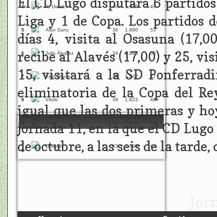
El CD Lugo disputará 6 partidos
4
A. Dorca
40
1.975
49
Liga y 1 de Copa. Los partidos d
5
Aitor Sanz
36
1.890
53
días 4, visita al Osasuna (17,00
recibe al Alavés (17,00) y 25, vis
6
Julio Álvarez
34
1.866
55
15, visitará a la SD Ponferradi
7
Kiko Olivas
39
1.847
47
eliminatoria de la Copa del Rey
8
Vitolo
38
1.823
48
igual que las dos primeras y hoy
9
Andy
41
1.809
44
jornada 11, en la que el CD Lugo 
de octubre, a las seis de la tard
1
Granell
43
1.793
42
0
Jor