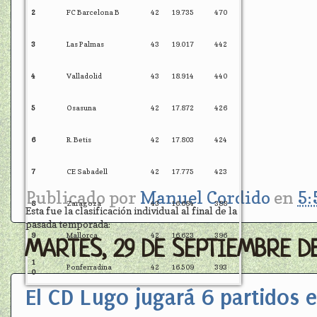
2
FC Barcelona B
42
19.735
470
3
Las Palmas
43
19.017
442
4
Valladolid
43
18.914
440
5
Osasuna
42
17.872
426
6
R. Betis
42
17.803
424
7
CE Sabadell
42
17.775
423
Publicado por
Manuel Cordido
en
5:
8
Zaragoza
43
16.684
388
Esta fue la clasificación individual al final de la
pasada temporada:
9
Mallorca
42
16.623
396
MARTES, 29 DE SEPTIEMBRE DE
1
Ponferradina
42
16.509
393
0
El CD Lugo jugará 6 partidos 