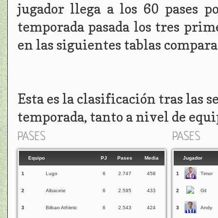
jugador llega a los 60 pases p
temporada pasada los tres prime
en las siguientes tablas compara
Esta es la clasificación tras las 
temporada, tanto a nivel de equ
PASES
PASES
Equipo
PJ
Pases
Media
Jugador
1
Lugo
6
2.747
458
1
Timor
2
Albacete
6
2.595
433
2
Gil
3
Bilbao Athletic
6
2.543
424
3
Andy