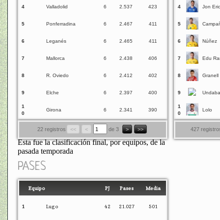
4
Valladolid
6
2.537
423
4
Jon Eri
5
Ponferradina
6
2.467
411
5
Campa
6
Leganés
6
2.465
411
6
Núñez
7
Mallorca
6
2.438
406
7
Edu Ra
8
R. Oviedo
6
2.412
402
8
Granell
9
Elche
6
2.397
400
9
Undaba
1
1
Girona
6
2.341
390
Lolo
0
0
22 registros
<<
<
de
3
>
>>
427 registro
Esta fue la clasificación final, por equipos, de la
pasada temporada
PASES
Equipo
PJ
Pases
Media
1
Lugo
42
21.027
501