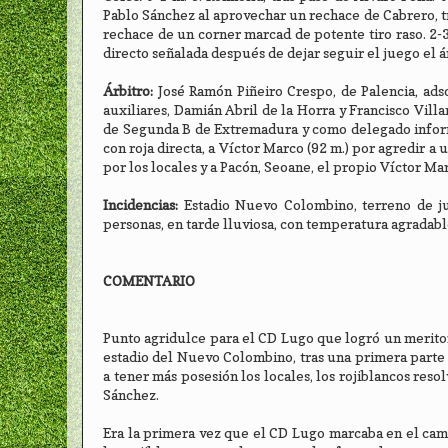
Pablo Sánchez al aprovechar un rechace de Cabrero, tra
rechace de un corner marcad de potente tiro raso. 2-3,
directo señalada después de dejar seguir el juego el á
Árbitro:
José Ramón Piñeiro Crespo, de Palencia, ads
auxiliares, Damián Abril de la Horra y Francisco Vil
de Segunda B de Extremadura y como delegado informa
con roja directa, a Víctor Marco (92 m.) por agredir a
por los locales y a Pacón, Seoane, el propio Víctor Ma
Incidencias:
Estadio Nuevo Colombino, terreno de ju
personas, en tarde lluviosa, con temperatura agradable
COMENTARIO
Punto agridulce para el CD Lugo que logró un merito
estadio del Nuevo Colombino, tras una primera part
a tener más posesión los locales, los rojiblancos reso
Sánchez.
Era la primera vez que el CD Lugo marcaba en el cam