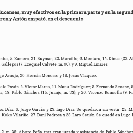
lucenses, muy efectivos en la primera parte y en la segund
ron y Antón empató, en el descuento
entes, 5. Zamora, 21. Ruyman, 23. Morcillo; 6. Montoro, 14. Dimas (22. A
. Gallegos (7. Ezequiel Calvete, m. 60); y 9. Miguel Linares.
rge Araujo, 20. Hernán Menosse y 18. Jesús Vázquez.
 Lolo Pavón, 4. Víctor Marco, 11. Manu Rodríguez; 8. Fernando Seoane, 5
ña, 19. Pablo Sánchez (15. Juanjo, m. 83); y 20. Vicenzo Rennella (9. F
r Díaz, 6. Jorge García; y 23. Iago Díaz; Se quedaron sin vestir: 25. 
 Keko Vilariño, 27. Dani Pedrosa y 28. Laro Setién. Se quedó en Lugo l
-2, m. 38: Alvaro Peña, tras gran jugada y asistencia de Pablo Sánchez.