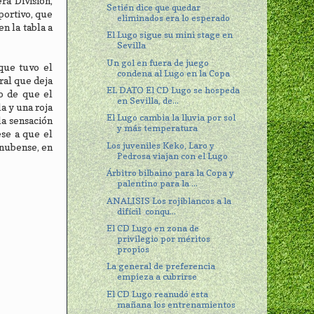
ra División,
Setién dice que quedar
portivo, que
eliminados era lo esperado
n la tabla a
El Lugo sigue su mini stage en
Sevilla
Un gol en fuera de juego
que tuvo el
condena al Lugo en la Copa
tral que deja
EL DATO El CD Lugo se hospeda
ho de que el
en Sevilla, de...
a y una roja
El Lugo cambia la lluvia por sol
la sensación
y más temperatura
ese a que el
Los juveniles Keko, Laro y
 onubense, en
Pedrosa viajan con el Lugo
Árbitro bilbaino para la Copa y
palentino para la ...
ANALISIS Los rojiblancos a la
difícil conqu...
El CD Lugo en zona de
privilegio por méritos
propios
La general de preferencia
empieza a cubrirse
El CD Lugo reanudó esta
mañana los entrenamientos