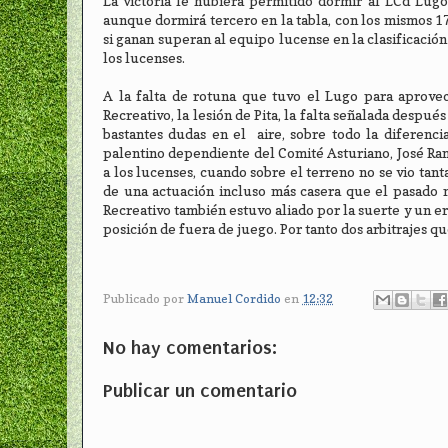
La victoria le hubiera permitido dormir al LCd Lugo,
aunque dormirá tercero en la tabla, con los mismos 1
si ganan superan al equipo lucense en la clasificació
los lucenses.
A la falta de rotuna que tuvo el Lugo para aprovec
Recreativo, la lesión de Pita, la falta señalada despué
bastantes dudas en el aire, sobre todo la diferenci
palentino dependiente del Comité Asturiano, José Ramón
a los lucenses, cuando sobre el terreno no se vio tan
de una actuación incluso más casera que el pasado 
Recreativo también estuvo aliado por la suerte y un err
posición de fuera de juego. Por tanto dos arbitrajes q
Publicado por
Manuel Cordido
en
12:32
No hay comentarios:
Publicar un comentario