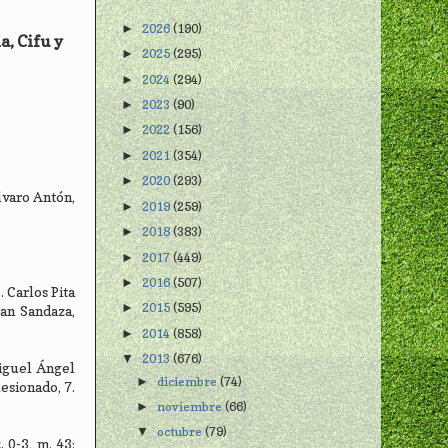
2026
(190)
►
a, Cifu y
2025
(295)
►
2024
(294)
►
2023
(90)
►
2022
(156)
►
2021
(354)
►
2020
(293)
►
lvaro Antón,
2019
(259)
►
2018
(383)
►
2017
(449)
►
2016
(507)
►
. Carlos Pita
2015
(595)
►
ran Sandaza,
2014
(858)
►
2013
(676)
▼
Miguel Ángel
diciembre
(74)
►
esionado, 7.
noviembre
(66)
►
octubre
(79)
▼
 0-3, m. 43: