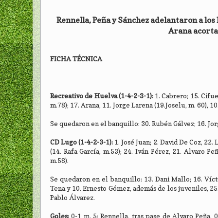
Rennella, Peña y Sánchez adelantaron a los 
Arana acorta
FICHA TÉCNICA
Recreativo de Huelva (1-4-2-3-1):
1. Cabrero; 15. Cifu
m.78); 17. Arana, 11. Jorge Larena (19.Joselu, m. 60), 10
Se quedaron en el banquillo: 30. Rubén Gálvez; 16. Jo
CD Lugo (1-4-2-3-1):
1. José Juan; 2. David De Coz, 22.
(14. Rafa García, m.53); 24. Iván Pérez, 21. Alvaro Pe
m.58).
Se quedaron en el banquillo: 13. Dani Mallo; 16. Vícto
Tena y 10. Ernesto Gómez, además de los juveniles, 25.
Pablo Álvarez.
Goles:
0-1 m. 5: Rennella, tras pase de Alvaro Peña. 0