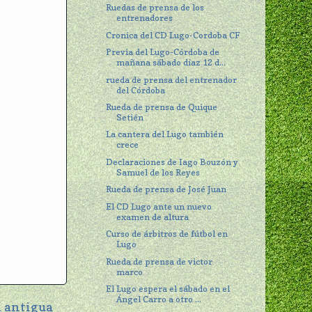
Ruedas de prensa de los
entrenadores
Cronica del CD Lugo-Cordoba CF
Previa del Lugo-Córdoba de
mañana sábado díaz 12 d...
rueda de prensa del entrenador
del Córdoba
Rueda de prensa de Quique
Setién
La cantera del Lugo también
crece
Declaraciones de Iago Bouzón y
Samuel de los Reyes
Rueda de prensa de José Juan
El CD Lugo ante un nuevo
examen de altura
Curso de árbitros de fútbol en
Lugo
Rueda de prensa de victor
marco
El Lugo espera el sábado en el
Ángel Carro a otro ...
 antigua