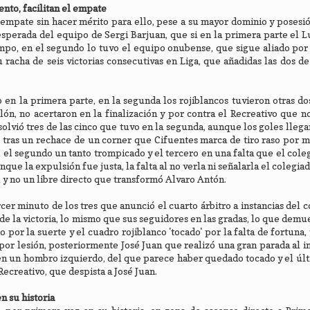
ento, facilitan el empate
 empate sin hacer mérito para ello, pese a su mayor dominio y posesió
sperada del equipo de Sergi Barjuan, que si en la primera parte el L
mpo, en el segundo lo tuvo el equipo onubense, que sigue aliado por
 racha de seis victorias consecutivas en Liga, que añadidas las dos de
 en la primera parte, en la segunda los rojiblancos tuvieron otras do
ón, no acertaron en la finalización y por contra el Recreativo que 
solvió tres de las cinco que tuvo en la segunda, aunque los goles lleg
 tras un rechace de un corner que Cifuentes marca de tiro raso por 
, el segundo un tanto trompicado y el tercero en una falta que el cole
ue la expulsión fue justa, la falta al no verla ni señalarla el colegia
 y no un libre directo que transformó Alvaro Antón.
er minuto de los tres que anunció el cuarto árbitro a instancias del c
 de la victoria, lo mismo que sus seguidores en las gradas, lo que demu
or la suerte y el cuadro rojiblanco 'tocado' por la falta de fortuna, 
por lesión, posteriormente José Juan que realizó una gran parada al in
a, en un hombro izquierdo, del que parece haber quedado tocado y el úl
Recreativo, que despista a José Juan.
n su historia