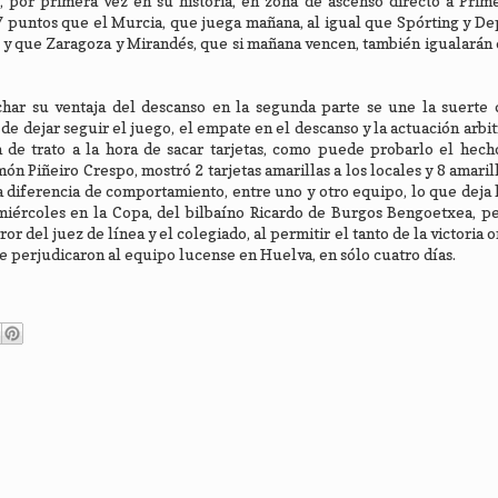
 por primera vez en su historia, en zona de ascenso directo a Prime
7 puntos que el Murcia, que juega mañana, al igual que Spórting y De
n y que Zaragoza y Mirandés, que si mañana vencen, también igualarán e
har su ventaja del descanso en la segunda parte se une la suerte 
s de dejar seguir el juego, el empate en el descanso y la actuación arbi
a de trato a la hora de sacar tarjetas, como puede probarlo el hec
 Piñeiro Crespo, mostró 2 tarjetas amarillas a los locales y 8 amarill
ta diferencia de comportamiento, entre uno y otro equipo, lo que deja 
miércoles en la Copa, del bilbaíno Ricardo de Burgos Bengoetxea, p
or del juez de línea y el colegiado, al permitir el tanto de la victoria
ue perjudicaron al equipo lucense en Huelva, en sólo cuatro días.