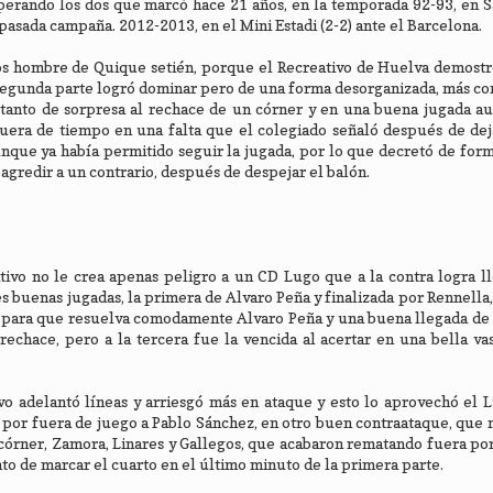
uperando los dos que marcó hace 21 años, en la temporada 92-93, en S
la pasada campaña. 2012-2013, en el Mini Estadi (2-2) ante el Barcelona.
 los hombre de Quique setién, porque el Recreativo de Huelva demost
a segunda parte logró dominar pero de una forma desorganizada, más co
n tanto de sorpresa al rechace de un córner y en una buena jugada 
era de tiempo en una falta que el colegiado señaló después de deja
aunque ya había permitido seguir la jugada, por lo que decretó de for
 agredir a un contrario, después de despejar el balón.
ativo no le crea apenas peligro a un CD Lugo que a la contra logra 
s buenas jugadas, la primera de Alvaro Peña y finalizada por Rennella,
a para que resuelva comodamente Alvaro Peña y una buena llegada de 
rechace, pero a la tercera fue la vencida al acertar en una bella va
vo adelantó líneas y arriesgó más en ataque y esto lo aprovechó el 
, por fuera de juego a Pablo Sánchez, en otro buen contraataque, que 
 córner, Zamora, Linares y Gallegos, que acabaron rematando fuera po
nto de marcar el cuarto en el último minuto de la primera parte.