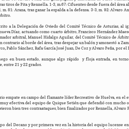
s tiros de Pita y Rennella. 1-3, m.67: Cifuentes desde fuera del área a
 m. 81: Arana, tras ganar la espalda a la defensa. 3-3, m. 92: Alvaro An
rbitro.
crito a la Delegación de Oviedo del Comité Técnico de Asturias, al i
lanueva Díaz, actuando como cuarto árbitro, Francisco Hernández Maes
dor arbitral, Manuel Hidalgo Aguilar, del Comité Técnico de Árbitr
 un contrario al borde del área, tras despejar un balón y amonestó a Zam
rco
,
Pablo Sánchez, Rafa García José Juan, De Coz y Alvaro Peña, por el
ego en buen estado, aunque algo rápido y floja entrada, en torno 
, entre 21 y 22 grados.
rio empate en campo del flamante líder Recreativo de Huelva, en el
e muy efectiva del equipo de Quique Setién que defendió con mucho 
lvieron bien tres contraataques, bien finalizados por Rennella, Alvaro 
po del Decano y por primera vez en la historia del equipo lucense e