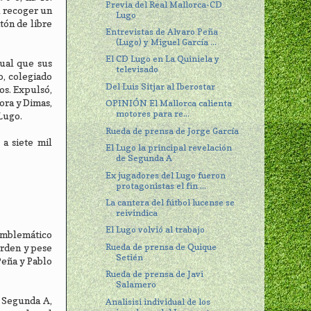
Previa del Real Mallorca-CD
l recoger un
Lugo
tón de libre
Entrevistas de Alvaro Peña
(Lugo) y Miguel García ...
El CD Lugo en La Quiniela y
gual que sus
televisado
o, colegiado
Del Luis Sitjar al Iberostar
os. Expulsó,
ora y Dimas,
OPINIÓN El Mallorca calienta
motores para re...
 Lugo.
Rueda de prensa de Jorge García
a siete mil
El Lugo la principal revelación
de Segunda A
Ex jugadores del Lugo fueron
protagonistas el fin ...
La cantera del fútbol lucense se
reivindica
El Lugo volvió al trabajo
 emblemático
Rueda de prensa de Quique
orden y pese
Setién
Peña y Pablo
Rueda de prensa de Javi
Salamero
n Segunda A,
Analisisi individual de los