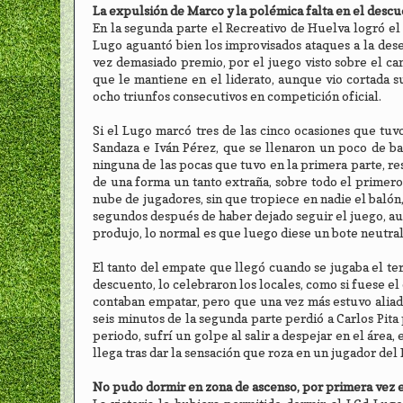
La expulsión de Marco y la polémica falta en el descu
En la segunda parte el Recreativo de Huelva logró el
Lugo aguantó bien los improvisados ataques a la dese
vez demasiado premio, por el juego visto sobre el ca
que le mantiene en el liderato, aunque vio cortada su
ocho triunfos consecutivos en competición oficial.
Si el Lugo marcó tres de las cinco ocasiones que tuvo
Sandaza e Iván Pérez, que se llenaron un poco de bal
ninguna de las pocas que tuvo en la primera parte, re
de una forma un tanto extraña, sobre todo el primero
nube de jugadores, sin que tropiece en nadie el balón
segundos después de haber dejado seguir el juego, aunq
produjo, lo normal es que luego diese un bote neutral
El tanto del empate que llegó cuando se jugaba el terc
descuento, lo celebraron los locales, como si fuese el
contaban empatar, pero que una vez más estuvo aliado p
seis minutos de la segunda parte perdió a Carlos Pita 
periodo, sufrí un golpe al salir a despejar en el áre
llega tras dar la sensación que roza en un jugador del 
No pudo dormir en zona de ascenso, por primera vez e