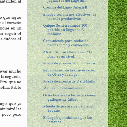
jugadores del Lugo ant...
antander, al
Cronica del Lugo-Sabadell
El Lugo con menos efectivos, de
ró que sigue
los más productivos
n el corazón
Quique Setién cumple 100
aunque en un
partido en Segunda A,
r seguir el
mañana
ma dudosa el
Comunicado para socios de
preferencia y convocada ...
ANALISIS Javi Salamero: “El
Lugo es un rival...
Rueda de prensa de Lolo Pavón
Reprodución de la conversación
llevar mucho
de Oltra y Toril po...
 la segunda,
Rueda de prensa de Dani Mallo
Pita, que no
selina Pablo
Mejoran los lesionados
Ocho lucenses a las selecciones
gallegas de fútbol
Lugo, que ya
RTueda de prensa de Fernando
minimizó las
Seoane
r poco, pero
El Lugo bajo mínimos por las
lesiones