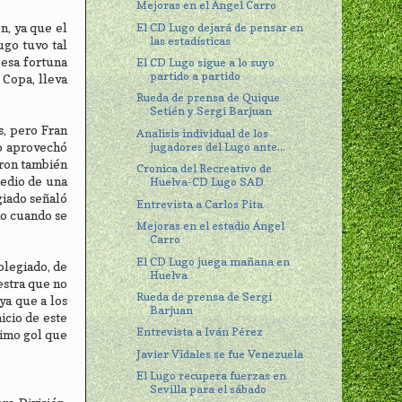
Mejoras en el Ángel Carro
El CD Lugo dejará de pensar en
n, ya que el
las estadísticas
ugo tuvo tal
 esa fortuna
El CD Lugo sigue a lo suyo
partido a partido
 Copa, lleva
Rueda de prensa de Quique
Setién y Sergi Barjuan
s, pero Fran
Analisis individual de los
jugadores del Lugo ante...
no aprovechó
aron también
Cronica del Recreativo de
medio de una
Huelva-CD Lugo SAD
giado señaló
Entrevista a Carlos Pita
do cuando se
Mejoras en el estadio Ángel
Carro
El CD Lugo juega mañana en
olegiado, de
Huelva
estra que no
Rueda de prensa de Sergi
ya que a los
Barjuan
icio de este
Entrevista a Iván Pérez
timo gol que
Javier Vidales se fue Venezuela
El Lugo recupera fuerzas en
Sevilla para el sábado