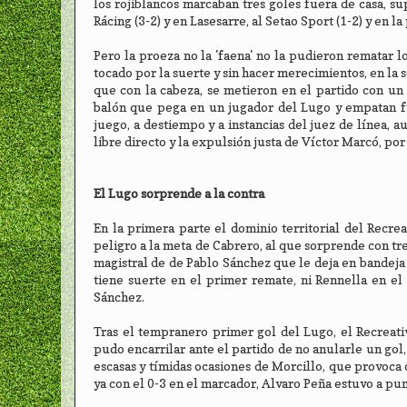
los rojiblancos marcaban tres goles fuera de casa, s
Rácing (3-2) y en Lasesarre, al Setao Sport (1-2) y en 
Pero la proeza no la 'faena' no la pudieron rematar
tocado por la suerte y sin hacer merecimientos, en l
que con la cabeza, se metieron en el partido con u
balón que pega en un jugador del Lugo y empatan fu
juego, a destiempo y a instancias del juez de línea, 
libre directo y la expulsión justa de Víctor Marcó, por
El Lugo sorprende a la contra
En la primera parte el dominio territorial del Recre
peligro a la meta de Cabrero, al que sorprende con tre
magistral de de Pablo Sánchez que le deja en bandej
tiene suerte en el primer remate, ni Rennella en el 
Sánchez.
Tras el tempranero primer gol del Lugo, el Recreati
pudo encarrilar ante el partido de no anularle un gol
escasas y tímidas ocasiones de Morcillo, que provoca
ya con el 0-3 en el marcador, Alvaro Peña estuvo a pu