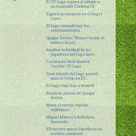
El CD Lugo espera el sábado a
un renovado Córdoba CF
Siguen las mejoras en el Ángel
Carro
El Lugo reanudó hoy los
entrenamientos
Quique Setién: "Hemos tenido el
balón y la pri...
Analisis individual de los
jugadores del Lugo ante...
Cronica del Real Madrid
Castilla-CD Lugo
Gran triunfo del Lugo juvenil
ante el Celta, en Di...
El Lugo viajó hoy a Madrid
Rueda de prensa de Quique
Setién
Manu el eterno capitán
rojiblanco
Miguel Mateos u futbolista
frustrado
ETena cree que el Castilla es un
coolista ocasional