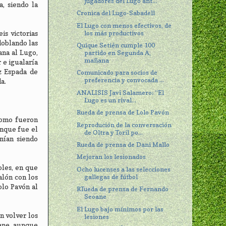
jugadores del Lugo ant...
a, siendo la
Cronica del Lugo-Sabadell
El Lugo con menos efectivos, de
los más productivos
is victorias
doblando las
Quique Setién cumple 100
ana al Lugo,
partido en Segunda A,
mañana
 e igualaría
ez Espada de
Comunicado para socios de
preferencia y convocada ...
a.
ANALISIS Javi Salamero: “El
Lugo es un rival...
Rueda de prensa de Lolo Pavón
 como fueron
Reprodución de la conversación
unque fue el
de Oltra y Toril po...
nían siendo
Rueda de prensa de Dani Mallo
Mejoran los lesionados
oles, en que
Ocho lucenses a las selecciones
gallegas de fútbol
alón con los
olo Pavón al
RTueda de prensa de Fernando
Seoane
El Lugo bajo mínimos por las
n volver los
lesiones
oane, aunque