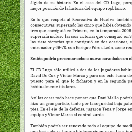
álgido de su historia. En el caso del CD Lugo, por
mejor posición de la historia del equipo rojiblanco.
En lo que respeta al Recreativo de Huelva, también 
consecutivas, superando las cinco que había obtenido
tres que consiguió en Primera, en la temporada 2006-
superaría incluso las seis victorias que consiguió en
las siete victorias que consiguió en dos ocasiones,
entrenador y 69-70. con Enrique Pérez León, como resp
Setién podría presentar ocho o nueve novedades en el 
El CD Lugo sólo utilizó a dos de los jugadores habit
David De Coz y Víctor Marco y para eso este fuera de 
puesto para el que lo ficharon y en la segunda pa
habitualmente titulares.
Así las cosas todo hace pensar que Dani Mallo podría
hizo un gran partido, tanto por la seguridad bajo pal
pies. En el eje de la defensa, jugaron Tena y Jorge 
equipo y Víctor Marco al central zurdo.
También podría ser renovado todo el equipo de medio
que hasta ahora fueron titulares siempre en Liga, ju