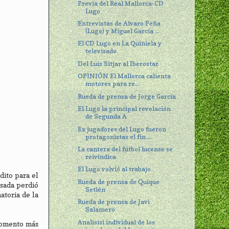
Previa del Real Mallorca-CD
Lugo
Entrevistas de Alvaro Peña
(Lugo) y Miguel García ...
El CD Lugo en La Quiniela y
televisado
Del Luis Sitjar al Iberostar
OPINIÓN El Mallorca calienta
motores para re...
Rueda de prensa de Jorge García
El Lugo la principal revelación
de Segunda A
Ex jugadores del Lugo fueron
protagonistas el fin ...
La cantera del fútbol lucense se
reivindica
El Lugo volvió al trabajo
dito para el
Rueda de prensa de Quique
asada perdió
Setién
atoria de la
Rueda de prensa de Javi
Salamero
Analisisi individual de los
 momento más