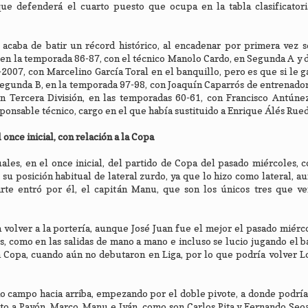
que defenderá el cuarto puesto que ocupa en la tabla clasificatori
acaba de batir un récord histórico, al encadenar por primera vez se
 en la temporada 86-87, con el técnico Manolo Cardo, en Segunda A y 
2007, con Marcelino García Toral en el banquillo, pero es que si le g
 Segunda B, en la temporada 97-98, con Joaquín Caparrós de entrenador
 en Tercera División, en las temporadas 60-61, con Francisco Antún
onsable técnico, cargo en el que había sustituido a Enrique Álés Rued
once inicial, con relación a la Copa
uales, en el once inicial, del partido de Copa del pasado miércoles,
su posición habitual de lateral zurdo, ya que lo hizo como lateral, a
rte entró por él, el capitán Manu, que son los únicos tres que ve
 volver a la portería, aunque José Juan fue el mejor el pasado miérc
os, como en las salidas de mano a mano e incluso se lucio jugando el b
en Copa, cuando aún no debutaron en Liga, por lo que podría volver L
 campo hacia arriba, empezando por el doble pivote, a donde podría
nto a Pavón, Marco, Manu e Iván, como son Carlos Pita y Fernando Se