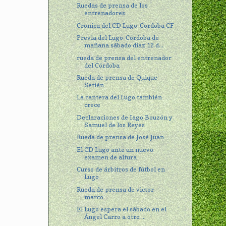
Ruedas de prensa de los
entrenadores
Cronica del CD Lugo-Cordoba CF
Previa del Lugo-Córdoba de
mañana sábado díaz 12 d...
rueda de prensa del entrenador
del Córdoba
Rueda de prensa de Quique
Setién
La cantera del Lugo también
crece
Declaraciones de Iago Bouzón y
Samuel de los Reyes
Rueda de prensa de José Juan
El CD Lugo ante un nuevo
examen de altura
Curso de árbitros de fútbol en
Lugo
Rueda de prensa de victor
marco
El Lugo espera el sábado en el
Ángel Carro a otro ...