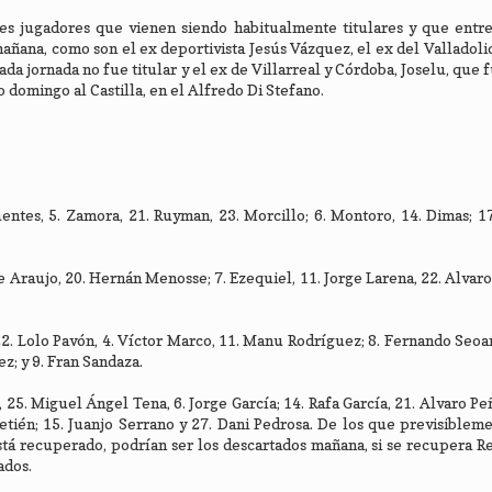
es jugadores que vienen siendo habitualmente titulares y que entre
mañana, como son el ex deportivista Jesús Vázquez, el ex del Valladol
ada jornada no fue titular y el ex de Villarreal y Córdoba, Joselu, que 
o domingo al Castilla, en el Alfredo Di Stefano.
uentes, 5. Zamora, 21. Ruyman, 23. Morcillo; 6. Montoro, 14. Dimas; 17
 Araujo, 20. Hernán Menosse; 7. Ezequiel, 11. Jorge Larena, 22. Alvaro
22. Lolo Pavón, 4. Víctor Marco, 11. Manu Rodríguez; 8. Fernando Seoan
ez; y 9. Fran Sandaza.
, 25. Miguel Ángel Tena, 6. Jorge García; 14. Rafa García, 21. Alvaro Pe
Setién; 15. Juanjo Serrano y 27. Dani Pedrosa. De los que previsibleme
tá recuperado, podrían ser los descartados mañana, si se recupera R
ados.