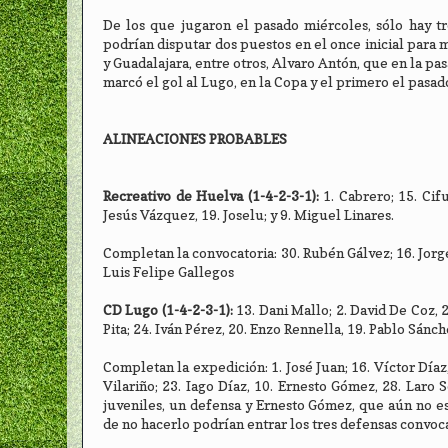
De los que jugaron el pasado miércoles, sólo hay tr
podrían disputar dos puestos en el once inicial para 
y Guadalajara, entre otros, Alvaro Antón, que en la pas
marcó el gol al Lugo, en la Copa y el primero el pasad
ALINEACIONES PROBABLES
Recreativo de Huelva (1-4-2-3-1):
1. Cabrero; 15. Cif
Jesús Vázquez, 19. Joselu; y 9. Miguel Linares.
Completan la convocatoria: 30. Rubén Gálvez; 16. Jorge
Luis Felipe Gallegos
CD Lugo (1-4-2-3-1):
13. Dani Mallo; 2. David De Coz, 
Pita; 24. Iván Pérez, 20. Enzo Rennella, 19. Pablo Sánch
Completan la expedición: 1. José Juan; 16. Víctor Díaz
Vilariño; 23. Iago Díaz, 10. Ernesto Gómez, 28. Laro 
juveniles, un defensa y Ernesto Gómez, que aún no es
de no hacerlo podrían entrar los tres defensas convoc