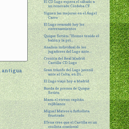
El CD Lugo espera el sábado a
un renovado Córdoba CF
Siguen las mejoras en el Ángel
Carro
El Lugo reanudó hoy los
entrenamientos
Quique Setién: "Hemos tenido el
balón y la pri...
Analisis individual de los
jugadores del Lugo ante...
Cronica del Real Madrid
Castilla-CD Lugo
 antigua
Gran triunfo del Lugo juvenil
ante el Celta, en Di...
El Lugo viajó hoy a Madrid
Rueda de prensa de Quique
Setién
Manu el eterno capitán
rojiblanco
Miguel Mateos u futbolista
frustrado
ETena cree que el Castilla es un
coolista ocasional