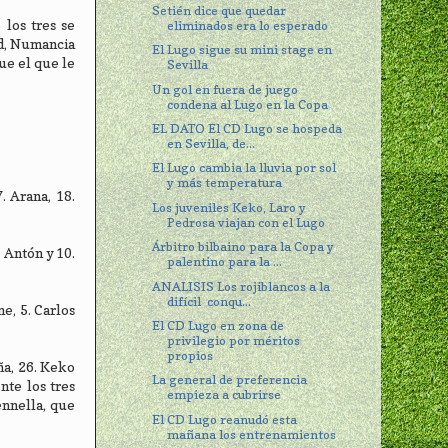
Setién dice que quedar
 los tres se
eliminados era lo esperado
id, Numancia
El Lugo sigue su mini stage en
fue el que le
Sevilla
Un gol en fuera de juego
condena al Lugo en la Copa
EL DATO El CD Lugo se hospeda
en Sevilla, de...
El Lugo cambia la lluvia por sol
y más temperatura
. Arana, 18.
Los juveniles Keko, Laro y
Pedrosa viajan con el Lugo
Árbitro bilbaino para la Copa y
 Antón y 10.
palentino para la ...
ANALISIS Los rojiblancos a la
difícil conqu...
e, 5. Carlos
El CD Lugo en zona de
privilegio por méritos
propios
ña, 26. Keko
La general de preferencia
nte los tres
empieza a cubrirse
ennella, que
El CD Lugo reanudó esta
mañana los entrenamientos