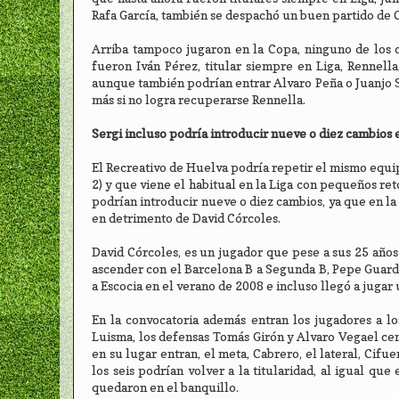
Rafa García, también se despachó un buen partido de 
Arriba tampoco jugaron en la Copa, ninguno de los c
fueron Iván Pérez, titular siempre en Liga, Rennell
aunque también podrían entrar Alvaro Peña o Juanjo S
más si no logra recuperarse Rennella.
Sergi incluso podría introducir nueve o diez cambios 
El Recreativo de Huelva podría repetir el mismo equip
2) y que viene el habitual en la Liga con pequeños re
podrían introducir nueve o diez cambios, ya que en la
en detrimento de David Córcoles.
David Córcoles, es un jugador que pese a sus 25 años
ascender con el Barcelona B a Segunda B, Pepe Guardi
a Escocia en el verano de 2008 e incluso llegó a jugar 
En la convocatoria además entran los jugadores a lo
Luisma, los defensas Tomás Girón y Alvaro Vegael cen
en su lugar entran, el meta, Cabrero, el lateral, Cifu
los seis podrían volver a la titularidad, al igual q
quedaron en el banquillo.