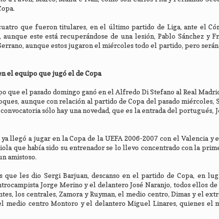
Copa.
uatro que fueron titulares, en el último partido de Liga, ante el C
a, aunque este está recuperándose de una lesión, Pablo Sánchez y F
errano, aunque estos jugaron el miércoles todo el partido, pero serán
en el equipo que jugó el de Copa
o que el pasado domingo ganó en el Alfredo Di Stefano al Real Madrid 
toques, aunque con relación al partido de Copa del pasado miércoles, 
 convocatoria sólo hay una novedad, que es la entrada del portugués, 
 ya llegó a jugar en la Copa de la UEFA 2006-2007 con el Valencia y e
ola que había sido su entrenador se lo llevo concentrado con la prime
un amistoso.
s que les dio Sergi Barjuan, descanso en el partido de Copa, en lu
trocampista Jorge Merino y el delantero José Naranjo, todos ellos de 
entes, los centrales, Zamora y Ruyman, el medio centro, Dimas y el ext
ue el medio centro Montoro y el delantero Miguel Linares, quienes el 