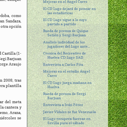
Mejoras en el Ángel Carro
El CD Lugo dejará de pensar en
las estadísticas
órdoba, como
El CD Lugo sigue a lo suyo
ran Sandaza,
partido a partido
 otra opción
Rueda de prensa de Quique
Setién y Sergi Barjuan
Analisis individual de los
jugadores del Lugo ante...
Castilla (1-
Cronica del Recreativo de
Huelva-CD Lugo SAD
Segi Barjuan
Jorge Araujo
Entrevista a Carlos Pita
Mejoras en el estadio Ángel
Carro
n 2008, tras
El CD Lugo juega mañana en
ra plantilla
Huelva
Rueda de prensa de Sergi
Barjuan
gar del meta
Entrevista a Iván Pérez
la cantera y
Javier Vidales se fue Venezuela
remo, Arana,
miércoles se
El Lugo recupera fuerzas en
Sevilla para el sábado