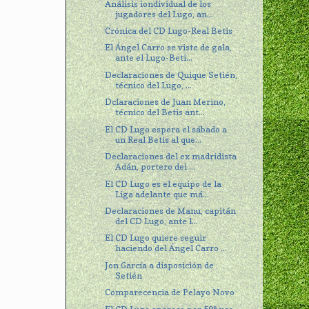
Análisis iondividual de los
jugadores del Lugo, an...
Crónica del CD Lugo-Real Betis
El Ángel Carro se viste de gala,
ante el Lugo-Beti...
Declaraciones de Quique Setién,
técnico del Lugo, ...
Dclaraciones de Juan Merino,
técnico del Betis ant...
El CD Lugo espera el sábado a
un Real Betis al que...
Declaraciones del ex madridista
Adán, portero del ...
El CD Lugo es el equipo de la
Liga adelante que má...
Declaraciones de Manu, capitán
del CD Lugo, ante l...
El CD Lugo quiere seguir
haciendo del Ángel Carro ...
Jon García a disposición de
Setién
Comparecencia de Pelayo Novo