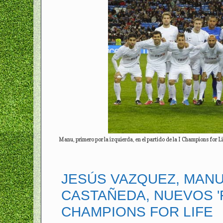
Manu, primero por la izquierda, en el partido de la I Champions for Li
JESÚS VAZQUEZ, MANU
CASTAÑEDA, NUEVOS '
CHAMPIONS FOR LIFE