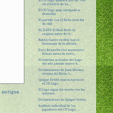
El CD Lugo aparece por 59ª ves
en el boleto de La ...
El CD Lugo muy castigado a
domicilio
El partido con el Betis será dia
de club
EL DATO El Real Betis se
conjura antes de vi...
Rubén Castro recibió hoy el
homenaje de la afición...
Enzo Rennella vive momentos
felecis antes de volve...
El máximo goleador del Lugo
del año pasado marcó h...
Declaraciones de Juan Merino,
técnico del Betis, t...
Quique Setién marca época en
el CD Lugo
El Lugo sigue sin suerte con las
 antigua
lesiones
Declaraciones de Quique Setién
Análisis individual de los
jugadores del CD Lugo, ...