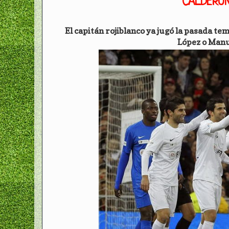
CALDERÓN
El capitán rojiblanco ya jugó la pasada te
López o Manue