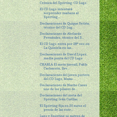
Crónica del Spórting-CD Lugo
El CD Lugo intentará
sorprender mañana al
Spórting...
Declaraciones de Quique Setién,
técnico del CD Lug...
Declaraciones de Abelardo
Fernández, técnico del S...
El CD Lugo entra por 58ª vez en
La Quiniela en las...
Declaraciones de David López,
media punta del CD Lugo
CHARLA El meta juvenil, Pablo
Cacharrón, llev...
Declaraciones del joven portero
del CD Lugo, Manu ...
Declaraciones de Nacho Cases
uno de los pilares de...
Declaraciones del meta del
Spórting Iván Cuéllas, ...
El Spórting fija en 20 euros el
precio de las entr...
Lugo y Spórting se nutren de