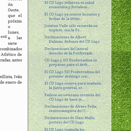
El CD Lugo refuerza su salud
ón
económica y fortalece...
Oeste,
El CD Lugo ya conoce horarios y
que el
fechas de la últim...
próxim
Jonatan Valle sólo recuerda un
o
triplete, con la Po...
lunes,
 azúl
Declaraciones de Albert
a las
Dalmau, defensa del CD Lugo
siete
Declaraciones del lateral
s combinados
derecho de la Ponferradi...
 Atlético de
radas, antes
CD Lugo y SD Ponferradina se
preparan para el derb...
El CD Lugo SD Ponferradina del
próximo domingo con...
llista, Iván
 de enero de
El CD Lugo conova para mañana
la junta general, or...
Fallece un veterano cronista del
CD Lugo de hace m...
Declaraciones de Álvaro Peña,
centrocampista del C...
Declaraciones de Dani Mallo,
portero del CD Lugo
El CD Lugo reanuda los