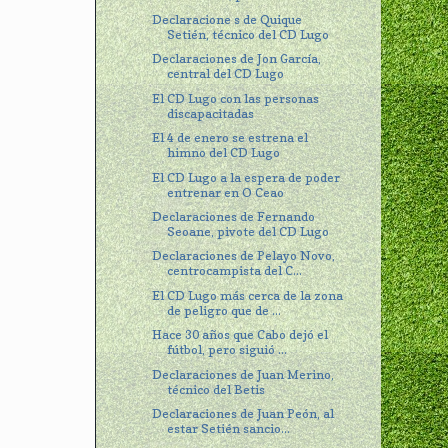
Declaracione s de Quique
Setién, técnico del CD Lugo
Declaraciones de Jon García,
central del CD Lugo
El CD Lugo con las personas
discapacitadas
El 4 de enero se estrena el
himno del CD Lugo
El CD Lugo a la espera de poder
entrenar en O Ceao
Declaraciones de Fernando
Seoane, pivote del CD Lugo
Declaraciones de Pelayo Novo,
centrocampista del C...
El CD Lugo más cerca de la zona
de peligro que de ...
Hace 30 años que Cabo dejó el
fútbol, pero siguió ...
Declaraciones de Juan Merino,
técnico del Betis
Declaraciones de Juan Peón, al
estar Setién sancio...