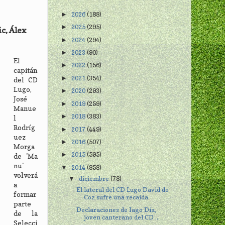
2026
(188)
►
2025
(295)
►
c, Álex
2024
(294)
►
2023
(90)
►
El
2022
(156)
►
capitán
2021
(354)
►
del CD
Lugo,
2020
(293)
►
José
2019
(259)
►
Manue
2018
(383)
►
l
Rodríg
2017
(449)
►
uez
2016
(507)
►
Morga
2015
(595)
►
de 'Ma
nu'
2014
(858)
▼
volverá
diciembre
(78)
▼
a
El lateral del CD Lugo David de
formar
Coz sufre una recaida
parte
Declaraciones de Iago Día,
de la
joven canterano del CD ...
Selecci