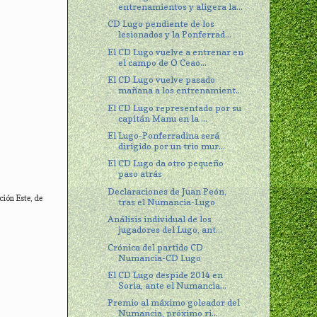
entrenamientos y aligera la...
CD Lugo pendiente de los
lesionados y la Ponferrad...
El CD Lugo vuelve a entrenar en
el campo de O Ceao...
El CD Lugo vuelve pasado
mañana a los entrenamient...
El CD Lugo representado por su
capitán Manu en la ...
El Lugo-Ponferradina será
dirigido por un trio mur...
El CD Lugo da otro pequeño
paso atrás
Declaraciones de Juan Peón,
ción Este, de
tras el Numancia-Lugo
Análisis individual de los
jugadores del Lugo, ant...
Crónica del partido CD
Numancia-CD Lugo
El CD Lugo despide 2014 en
Soria, ante el Numancia...
Premio al máximo goleador del
Numancia, próximo ri...