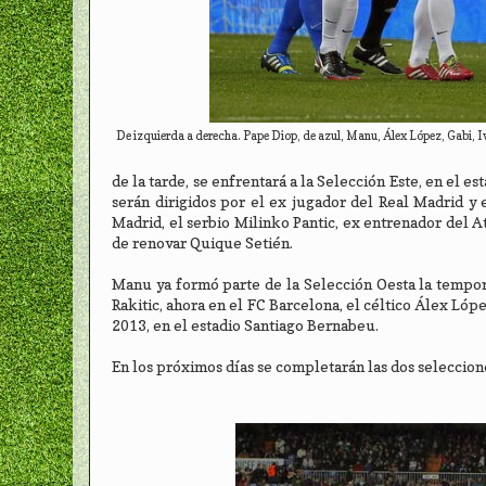
De izquierda a derecha. Pape Diop, de azul, Manu, Álex López, Gabi, Iv
de la tarde, se enfrentará a la Selección Este, en el 
serán dirigidos por el ex jugador del Real Madrid y 
Madrid, el serbio Milinko Pantic, ex entrenador del A
de renovar Quique Setién.
Manu ya formó parte de la Selección Oesta la tempora
Rakitic, ahora en el FC Barcelona, el céltico Álex Lóp
2013, en el estadio Santiago Bernabeu.
En los próximos días se completarán las dos seleccion