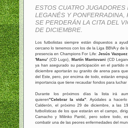
ESTOS CUATRO JUGADORES D
LEGANÉS Y PONFERRADINA, 
SE PERDERÁN LA CITA DEL V
DE DICIEMBRE.
Los futbolistas siempre están dispuestos a ayu
cercano lo tenemos con los de la Liga BBVA y de l
presencia en Champions For Life:
Jesús Vazquez
'Manu'
(CD Lugo),
Martín Mantovani
(CD Legan
ya han asegurado su participación en el partido 
diciembre aportarán su granito de arena para que
del Este, pero, por encima de todo, estarán empuj
importancia que tiene recaudar fondos para luchar 
Durante los próximos días la lista irá au
quieren
"Celebrar la vida"
. Ayúdales a hacerlo
Calderón, el próximo 29 de diciembre, a las 19:
futbolísticas de los que estarán en el campo, diri
Camacho y Milinko Pantić, pero sobre todo, e
combatir una de las peores enfermedades del mun