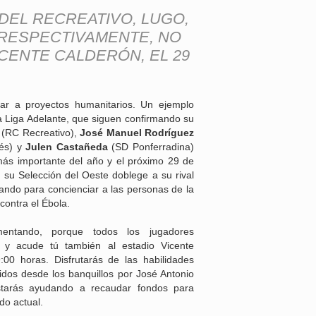
EL RECREATIVO, LUGO,
RESPECTIVAMENTE, NO
ICENTE CALDERÓN, EL 29
dar a proyectos humanitarios. Un ejemplo
a Liga Adelante, que siguen confirmando su
(RC Recreativo),
José Manuel Rodríguez
és) y
Julen Castañeda
(SD Ponferradina)
más importante del año y el próximo 29 de
 su Selección del Oeste doblege a su rival
ando para concienciar a las personas de la
contra el Ébola.
mentando, porque todos los jugadores
 y acude tú también al estadio Vicente
00 horas. Disfrutarás de las habilidades
gidos desde los banquillos por José Antonio
starás ayudando a recaudar fondos para
do actual.