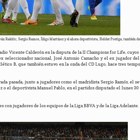
án Rakitic, Sergio Ramos, Íñigo Martínez y el ahora deportivista, Helder Postiga, también de
estadio Vicente Calderón en la disputa de la II Champions for Life, cuyo
ex seleccionador nacional, José Antonio Camacho y el ex jugador del
tlético B, que también estuvo en la onda del CD Lugo, hace tres tempo
da pasada, junto a jugadores como el madridista Sergio Ramós, el sevi
ez o el deportivista Manuel Pablo, en el partidos disputado el lunes 30
es con jugadores de los equipos de la Liga BBVA y de la Liga Adelante.