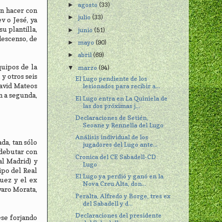
agosto
(33)
►
on hacer con
julio
(33)
►
v o Jesé, ya
u plantilla,
junio
(51)
►
descenso, de
mayo
(90)
►
abril
(69)
►
quipos de la
marzo
(94)
▼
y otros seis
El Lugo pendiente de los
David Mateos
lesionados para recibir a...
n a segunda,
El Lugo entra en La Quiniela de
las dos próximas j...
Declaraciones de Setién,
Seoane y Rennella del Lugo
Análisis individual de los
da, tan sólo
jugadores del Lugo ante...
 debutar con
Cronica del CE Sabadell-CD
al Madrid) y
Lugo
ipo del Real
El Lugo ya perdió y ganó en la
uez y el ex
Nova Creu Alta, don...
varo Morata,
Peralta, Alfredo y Borge, tres ex
del Sabadell y d...
Declaraciones del presidente
ese forjando