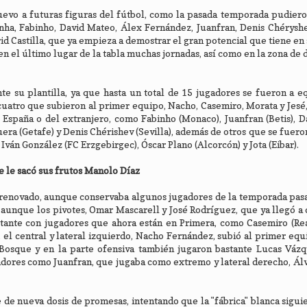
nuevo a futuras figuras del fútbol, como la pasada temporada pudier
nha, Fabinho, David Mateo, Álex Fernández, Juanfran, Denis Chéryshe
d Castilla, que ya empieza a demostrar el gran potencial que tiene en s
en el último lugar de la tabla muchas jornadas, así como en la zona de 
e su plantilla, ya que hasta un total de 15 jugadores se fueron a e
uatro que subieron al primer equipo, Nacho, Casemiro, Morata y Jesé, 
 España o del extranjero, como Fabinho (Monaco), Juanfran (Betis), 
ra (Getafe) y Denis Chérishev (Sevilla), además de otros que se fuero
ván González (FC Erzgebirgec), Óscar Plano (Alcorcón) y Jota (Eibar).
 le sacó sus frutos Manolo Díaz
e renovado, aunque conservaba algunos jugadores de la temporada pasa
e aunque los pivotes, Omar Mascarell y José Rodríguez, que ya llegó a
stante con jugadores que ahora están en Primera, como Casemiro (Re
el central y lateral izquierdo, Nacho Fernández, subió al primer equ
 Bosque y en la parte ofensiva también jugaron bastante Lucas Vázq
ugadores como Juanfran, que jugaba como extremo y lateral derecho, Ál
 de nueva dosis de promesas, intentando que la "fábrica" blanca sigui