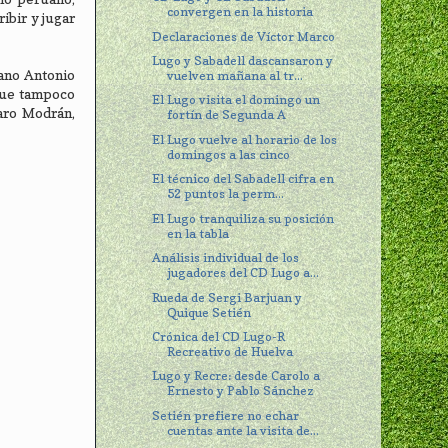
convergen en la historia
ibir y jugar
Declaraciones de Víctor Marco
Lugo y Sabadell dascansaron y
iano Antonio
vuelven mañana al tr...
nque tampoco
El Lugo visita el domingo un
varo Modrán,
fortín de Segunda A
El Lugo vuelve al horario de los
domingos a las cinco
El técnico del Sabadell cifra en
52 puntos la perm...
El Lugo tranquiliza su posición
en la tabla
Análisis individual de los
jugadores del CD Lugo a...
Rueda de Sergi Barjuan y
Quique Setién
Crónica del CD Lugo-R
Recreativo de Huelva
Lugo y Recre: desde Carolo a
Ernesto y Pablo Sánchez
Setién prefiere no echar
cuentas ante la visita de...