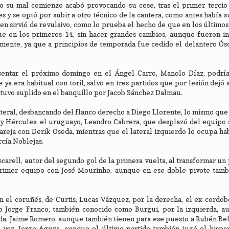
ro su mal comienzo acabó provocando su cese, tras el primer tercio
s y se optó por subir a otro técnico de la cantera, como antes había 
ien sirvió de revulsivo, como lo prueba el hecho de que en los últimos
ue en los primeros 14, sin hacer grandes cambios, aunque fueron i
ente, ya que a principios de temporada fue cedido el delantero Ósc
sentar el próximo domingo en el Ángel Carro, Manolo Díaz, podría
ya era habitual con toril, salvo en tres partidos que por lesión dejó 
tuvo suplido en el banquillo por Jacob Sánchez Dalmau.
ateral, desbancando del flanco derecho a Diego Llorente, lo mismo que 
a y Hércules, el uruguayo, Leandro Cabrera, que desplazó del equipo 
areja con Derik Oseda, mientras que el lateral izquierdo lo ocupa h
rcía Noblejas.
carell, autor del segundo gol de la primera vuelta, al transformar un 
primer equipo con José Mourinho, aunque en ese doble pivote tamb
n el coruñés, de Curtis, Lucas Vázquez, por la derecha, el ex cordobe
 Jorge Franco, también conocido como Burgui, por la izquierda, a
nada, Jaime Romero, aunque también tienen para ese puesto a Rubén Be
 vez, Jorge Aguza, aunque el último partido también jugó el hispa