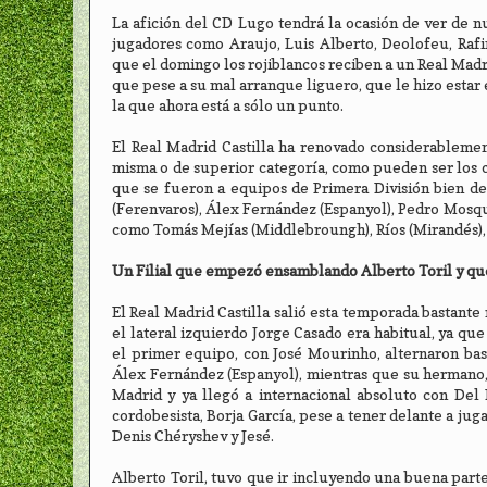
La afición del CD Lugo tendrá la ocasión de ver de 
jugadores como Araujo, Luis Alberto, Deolofeu, Rafi
que el domingo los rojiblancos reciben a un Real Madri
que pese a su mal arranque liguero, que le hizo estar 
la que ahora está a sólo un punto.
El Real Madrid Castilla ha renovado considerablement
misma o de superior categoría, como pueden ser los c
que se fueron a equipos de Primera División bien de
(Ferenvaros), Álex Fernández (Espanyol), Pedro Mosque
como Tomás Mejías (Middlebroungh), Ríos (Mirandés), I
Un Filial que empezó ensamblando Alberto Toril y que
El Real Madrid Castilla salió esta temporada bastant
el lateral izquierdo Jorge Casado era habitual, ya qu
el primer equipo, con José Mourinho, alternaron ba
Álex Fernández (Espanyol), mientras que su hermano, 
Madrid y ya llegó a internacional absoluto con Del
cordobesista, Borja García, pese a tener delante a j
Denis Chéryshev y Jesé.
Alberto Toril, tuvo que ir incluyendo una buena parte