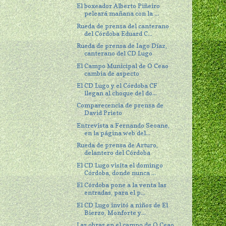
El boxeador Alberto Piñeiro
peleará mañana con la ...
Rueda de prensa del canterano
del Córdoba Eduard C...
Rueda de prensa de Iago Díaz,
canterano del CD Lugo
El Campo Municipal de O Ceao
cambia de aspecto
El CD Lugo y el Córdoba CF
llegan al choque del do...
Comparecencia de prensa de
David Prieto
Entrevista a Fernando Seoane,
en la página web del...
Rueda de prensa de Arturo,
delantero del Córdoba
El CD Lugo visita el domingo
Córdoba, donde nunca ...
El Córdoba pone a la venta las
entradas, para el p...
El CD Lugo invitó a niños de El
Bierzo, Monforte y...
Las obras en el campo de O Ceao