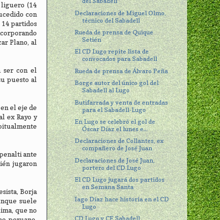
del Sabadell
 liguero (14
Declaraciones de Miguel Olmo,
sucedido con
técnico del Sabadell
 14 partidos
Rueda de prensa de Quique
ncorporando
Setién
ar Plano, al
El CD Lugo repite lista de
convocados para Sabadell
 ser con el
Rueda de prensa de Álvaro Peña
su puesto al
Borge autor del único gol del
Sabadell al Lugo
Butifarrada y venta de entradas
en el eje de
para el Sabadell-Lugo
al ex Rayo y
En Lugo se celebró el gol de
abitualmente
Óscar Díaz el lunes e...
Declaraciones de Collantes, ex
compañero de José Juan
penalti ante
Declaraciones de José Juan,
ién jugaron
portero del CD Lugo
El CD Lugo jugará dos partidos
en Semana Santa
sista, Borja
Iago Díaz hace historia en el CD
unque suele
Lugo
lima, que no
CD Lugo y CE Sabadell
no peruano,