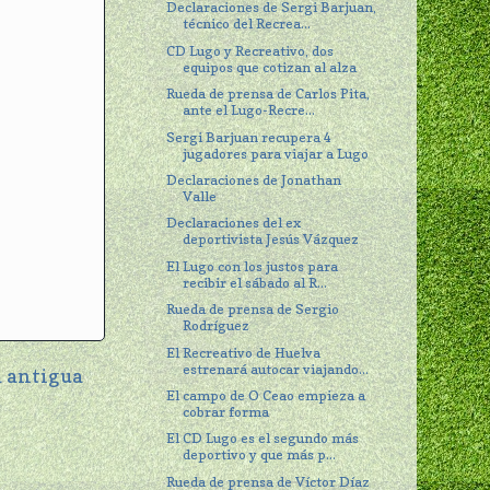
Declaraciones de Sergi Barjuan,
técnico del Recrea...
CD Lugo y Recreativo, dos
equipos que cotizan al alza
Rueda de prensa de Carlos Pita,
ante el Lugo-Recre...
Sergi Barjuan recupera 4
jugadores para viajar a Lugo
Declaraciones de Jonathan
Valle
Declaraciones del ex
deportivista Jesús Vázquez
El Lugo con los justos para
recibir el sábado al R...
Rueda de prensa de Sergio
Rodríguez
El Recreativo de Huelva
estrenará autocar viajando...
 antigua
El campo de O Ceao empieza a
cobrar forma
El CD Lugo es el segundo más
deportivo y que más p...
Rueda de prensa de Víctor Díaz