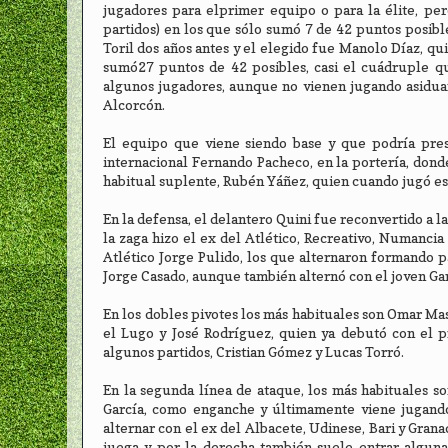
jugadores para elprimer equipo o para la élite, pe
partidos) en los que sólo sumó 7 de 42 puntos posible
Toril dos años antes y el elegido fue Manolo Díaz, qu
sumó27 puntos de 42 posibles, casi el cuádruple q
algunos jugadores, aunque no vienen jugando asiduam
Alcorcón.
El equipo que viene siendo base y que podría pre
internacional Fernando Pacheco, en la portería, donde 
habitual suplente, Rubén Yáñez, quien cuando jugó es
En la defensa, el delantero Quini fue reconvertido a l
la zaga hizo el ex del Atlético, Recreativo, Numanci
Atlético Jorge Pulido, los que alternaron formando p
Jorge Casado, aunque también alternó con el joven Ga
En los dobles pivotes los más habituales son Omar Mas
el Lugo y José Rodríguez, quien ya debutó con el 
algunos partidos, Cristian Gómez y Lucas Torró.
En la segunda línea de ataque, los más habituales so
García, como enganche y últimamente viene jugando
alternar con el ex del Albacete, Udinese, Bari y Gra
juega y por la derecha también suele entrar alguna