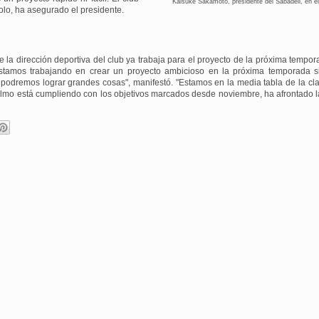
Kaisuke Sakamoto, presidente del Sabadell, en el
olo, ha asegurado el presidente.
la dirección deportiva del club ya trabaja para el proyecto de la próxima tempor
 estamos trabajando en crear un proyecto ambicioso en la próxima temporada si 
podremos lograr grandes cosas", manifestó. "Estamos en la media tabla de la clas
Olmo está cumpliendo con los objetivos marcados desde noviembre, ha afrontado l