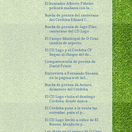
El boxeador Alberto Piñeiro
peleará mañana con la ...
Rueda de prensa del canterano
del Córdoba Eduard C...
Rueda de prensa de Iago Díaz,
canterano del CD Lugo
El Campo Municipal de O Ceao
cambia de aspecto
El CD Lugo y el Córdoba CF
llegan al choque del do...
Comparecencia de prensa de
David Prieto
Entrevista a Fernando Seoane,
en la página web del...
Rueda de prensa de Arturo,
delantero del Córdoba
El CD Lugo visita el domingo
Córdoba, donde nunca ...
El Córdoba pone a la venta las
entradas, para el p...
El CD Lugo invitó a niños de El
Bierzo, Monforte y...
Las obras en el campo de O Ceao