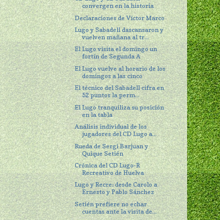
convergen en la historia
Declaraciones de Víctor Marco
Lugo y Sabadell dascansaron y
vuelven mañana al tr...
El Lugo visita el domingo un
fortín de Segunda A
El Lugo vuelve al horario de los
domingos a las cinco
El técnico del Sabadell cifra en
52 puntos la perm...
El Lugo tranquiliza su posición
en la tabla
Análisis individual de los
jugadores del CD Lugo a...
Rueda de Sergi Barjuan y
Quique Setién
Crónica del CD Lugo-R
Recreativo de Huelva
Lugo y Recre: desde Carolo a
Ernesto y Pablo Sánchez
Setién prefiere no echar
cuentas ante la visita de...