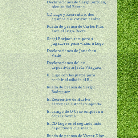
Declaraciones de Sergi Barjuan,
técnico del Recrea...
CD Lugo y Recreativo, dos
equipos que cotizan al alza
Rueda de prensa de Carlos Pita,
ante el Lugo-Recre...
Sergi Barjuan recupera 4
jugadores para viajar a Lugo
Declaraciones de Jonathan
Valle
Declaraciones del ex
deportivista Jesús Vázquez
El Lugo con los justos para
recibir el sábado al R...
Rueda de prensa de Sergio
Rodríguez
El Recreativo de Huelva
estrenará autocar viajando...
El campo de O Ceao empieza a
cobrar forma
El CD Lugo es el segundo más
deportivo y que más p...
Rueda de prensa de Víctor Díaz