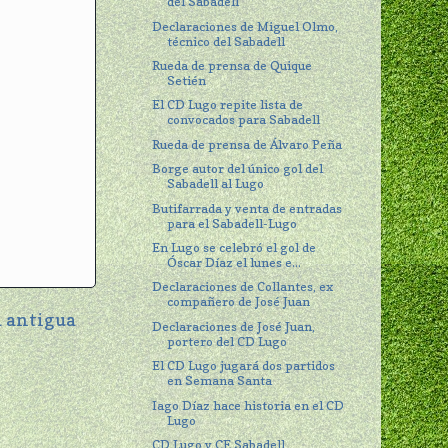
del Sabadell
Declaraciones de Miguel Olmo,
técnico del Sabadell
Rueda de prensa de Quique
Setién
El CD Lugo repite lista de
convocados para Sabadell
Rueda de prensa de Álvaro Peña
Borge autor del único gol del
Sabadell al Lugo
Butifarrada y venta de entradas
para el Sabadell-Lugo
En Lugo se celebró el gol de
Óscar Díaz el lunes e...
Declaraciones de Collantes, ex
compañero de José Juan
 antigua
Declaraciones de José Juan,
portero del CD Lugo
El CD Lugo jugará dos partidos
en Semana Santa
Iago Díaz hace historia en el CD
Lugo
CD Lugo y CE Sabadell