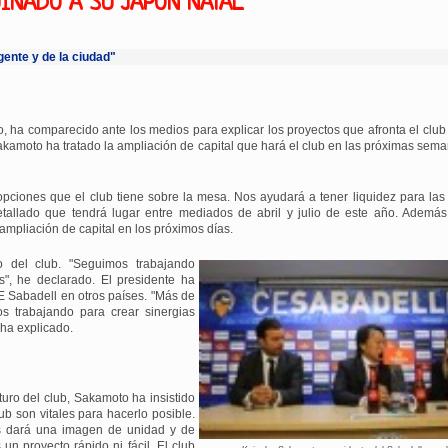
INADO A SU JAPÓN NATAL
ente y de la ciudad"
 ha comparecido ante los medios para explicar los proyectos que afronta el club 
moto ha tratado la ampliación de capital que hará el club en las próximas seman
opciones que el club tiene sobre la mesa. Nos ayudará a tener liquidez para la
tallado que tendrá lugar entre mediados de abril y julio de este año. Además,
 ampliación de capital en los próximos días.
o del club. "Seguimos trabajando
s", he declarado. El presidente ha
CE Sabadell en otros países. "Más de
 trabajando para crear sinergias
 ha explicado.
turo del club, Sakamoto ha insistido
ub son vitales para hacerlo posible.
s dará una imagen de unidad y de
un proyecto rápido ni fácil. El club