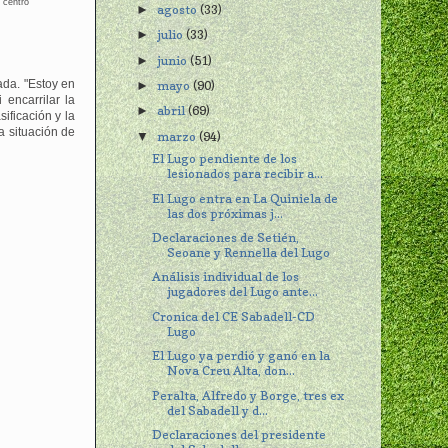
 centro
agosto
(33)
►
julio
(33)
►
junio
(51)
►
ada. "Estoy en
mayo
(90)
►
encarrilar la
abril
(69)
►
ificación y la
a situación de
marzo
(94)
▼
El Lugo pendiente de los
lesionados para recibir a...
El Lugo entra en La Quiniela de
las dos próximas j...
Declaraciones de Setién,
Seoane y Rennella del Lugo
Análisis individual de los
jugadores del Lugo ante...
Cronica del CE Sabadell-CD
Lugo
El Lugo ya perdió y ganó en la
Nova Creu Alta, don...
Peralta, Alfredo y Borge, tres ex
del Sabadell y d...
Declaraciones del presidente