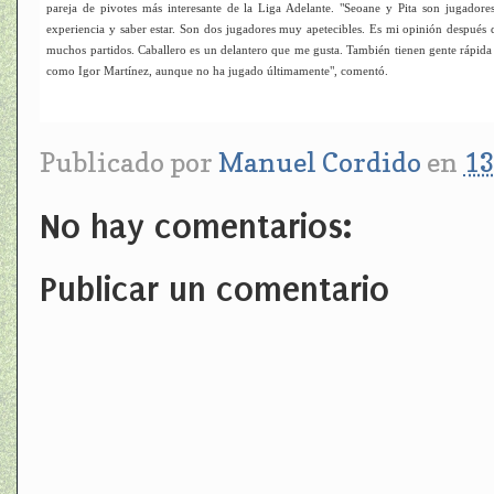
pareja de pivotes más interesante de la Liga Adelante. "Seoane y Pita son jugadores
experiencia y saber estar. Son dos jugadores muy apetecibles. Es mi opinión después 
muchos partidos. Caballero es un delantero que me gusta. También tienen gente rápida
como Igor Martínez, aunque no ha jugado últimamente", comentó.
Publicado por
Manuel Cordido
en
13
No hay comentarios:
Publicar un comentario