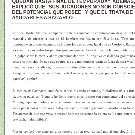
QUEDAN HASTA FINAL DE TEMPORADA". ADEMÁS
EXPLICÓ QUE "SUS JUGADORES NO SON CONSCI
DEL POTENCIAL QUE POSEE" Y QUE ÉL TRATA DE
AYUDARLES A SACARLO.
Enrique Martín Monreal compareció ante los medios de comunicación después del 
matinal y de ofrecer la lista de 19 hombres que viajan con él a Lugo. "Toca jug
importante en el que tenemos que ir a por los tres puntos, igual que en Córdoba. Básica
va a ser ir a por todos los partidos que nos quedan hasta el final de la temporada. El 
un golpe sobre la mesa y ahora queremos dar otro. El objetivo es ir dando golpes hast
estaba convencido de que este equipo iba a ganar muchos partidos fuera de casa y así 
luego, en casa, la afición, nosotros y todos debemos ir en el camino que comen
Zaragoza. En casa vamos a tener siete finales y tenemos que poner todo de nuest
ganarlas", explicó.
El técnico de Campanas también se refirió al estado anímico y futbolístico de sus futbo
siguientes palabras: "Siempre he dicho que ni ellos mismos son conscientes del potenci
Yo tengo que ayudarles a sacar el tesoro que ellos tienen. Ese talento que tienen ah
sacan por temor u otras cosas. Estoy contento por estar ayudando a sacarlo. Pero todav
Trataremos de que esto vaya in crescendo y seguir sumando objetivos. Lo que quiero e
esté suelta y desinhibida".
Martín confesó que tiene un gran respeto por su rival de mañana, al que elogió. El 