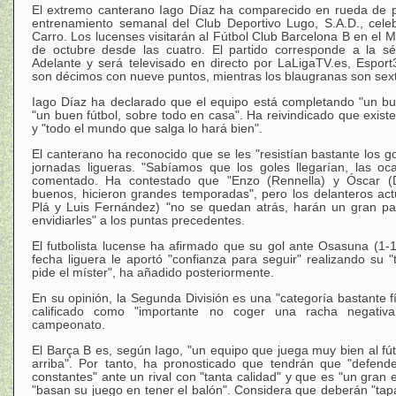
El extremo canterano Iago Díaz ha comparecido en rueda de 
entrenamiento semanal del Club Deportivo Lugo, S.A.D., cele
Carro. Los lucenses visitarán al Fútbol Club Barcelona B en el M
de octubre desde las cuatro. El partido corresponde a la s
Adelante y será televisado en directo por LaLigaTV.es, Esport
son décimos con nueve puntos, mientras los blaugranas son sext
Iago Díaz ha declarado que el equipo está completando "un bu
"un buen fútbol, sobre todo en casa". Ha reivindicado que exist
y "todo el mundo que salga lo hará bien".
El canterano ha reconocido que se les "resistían bastante los g
jornadas ligueras. "Sabíamos que los goles llegarían, las oc
comentado. Ha contestado que "Enzo (Rennella) y Óscar (
buenos, hicieron grandes temporadas", pero los delanteros act
Plá y Luis Fernández) "no se quedan atrás, harán un gran p
envidiarles" a los puntas precedentes.
El futbolista lucense ha afirmado que su gol ante Osasuna (1-1
fecha liguera le aportó "confianza para seguir" realizando su 
pide el míster", ha añadido posteriormente.
En su opinión, la Segunda División es una "categoría bastante f
calificado como "importante no coger una racha negativ
campeonato.
El Barça B es, según Iago, "un equipo que juega muy bien al fú
arriba". Por tanto, ha pronosticado que tendrán que "defen
constantes" ante un rival con "tanta calidad" y que es "un gran
"basan su juego en tener el balón". Considera que deberán "tap