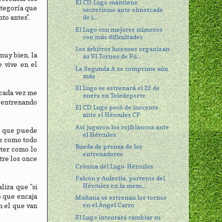
El CD Lugo mantiene
ategoría que
secretismo ante elmercado
to antes".
de i...
El Lugo con mejores números
con más dificultades
Los árbitros lucenses organizan
muy bien, la
su VI Torneo de Fú...
 vive en el
La Segunda A se comprime aún
más
El Lugo se estrenará el 22 de
"cada vez me
enero en Teledeporte
, entrenando
El CD Lugo pecó de inocente
ante el Hércules CF
Así jugaron los rojiblancoa ante
ce que puede
el Hércules
as como todo
Rueda de prensa de los
ster como lo
entrenadores
tre los once
Crónica del Lugo-Hércules
Falcón y Aulestia, porteros del
Hércules en la mem...
liza que "si
o que encaja
Mañana se estrenan los tornos
en el Ángel Carro
n el que van
El Lugo intentará cambiar su