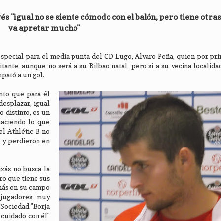
és "igual no se siente cómodo con el balón, pero tiene otra
va apretar mucho"
especial para el media punta del CD Lugo, Alvaro Peña, quien por pr
tante, aunque no será a su Bilbao natal, pero si a su vecina localidad
pató a un gol.
nto que para él
desplazar, igual
 distinto, es un
haciendo lo que
l Athlétic B no
) y perdieron en
zás no busca la
ro que tiene sus
más en su campo
 jugadores muy
 Sociedad "Borja
 cuidado con él"