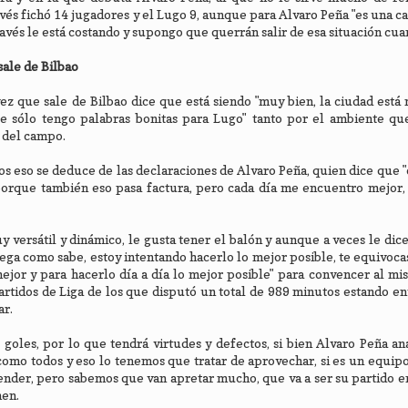
vés fichó 14 jugadores y el Lugo 9, aunque para Alvaro Peña "es una c
vés le está costando y supongo que querrán salir de esa situación cuan
sale de Bilbao
ez que sale de Bilbao dice que está siendo "muy bien, la ciudad está 
 sólo tengo palabras bonitas para Lugo" tanto por el ambiente que
a del campo.
s eso se deduce de las declaraciones de Alvaro Peña, quien dice que 
 porque también eso pasa factura, pero cada día me encuentro mejor
y versátil y dinámico, le gusta tener el balón y aunque a veces le di
uega como sabe, estoy intentando hacerlo lo mejor posible, te equivoc
ejor y para hacerlo día a día lo mejor posible" para convencer al mi
artidos de Liga de los que disputó un total de 989 minutos estando en
ar.
goles, por lo que tendrá virtudes y defectos, si bien Alvaro Peña ana
 como todos y eso lo tenemos que tratar de aprovechar, si es un equip
nder, pero sabemos que van apretar mucho, que va a ser su partido e
nen.