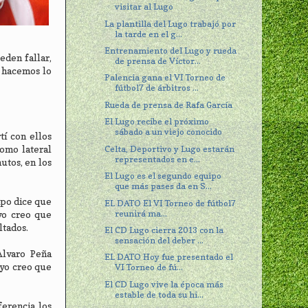
visitar al Lugo
La plantilla del Lugo trabajó por
la tarde en el g...
Entrenamiento del Lugo y rueda
eden fallar,
de prensa de Víctor...
i hacemos lo
Palencia gana el VI Torneo de
fútbol7 de árbitros ...
Rueda de prensa de Rafa García
El Lugo recibe el próximo
sábado a un viejo conocido
tí con ellos
Celta, Deportivo y Lugo estarán
como lateral
representados en e...
utos, en los
El Lugo es el segundo equipo
que más pases da en S...
uipo dice que
EL DATO El VI Torneo de fútbol7
reunirá ma...
 yo creo que
ltados.
El CD Lugo cierra 2013 con la
sensación del deber ...
Alvaro Peña
EL DATO Hoy fue presentado el
 yo creo que
VI Torneo de fú...
El CD Lugo vive la época más
estable de toda su hi...
erencia los