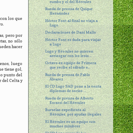
rumbo y el del Hércules
Rueda de prensa de Quique
Hernández
 con los que
Héctor Font al final no viaja a
ro.
Lugo
Declaraciones de Dani Mallo
as, pero por
Héctor Font es duda para viajar
tas, no sólo
a Lugo
pueden hacer
Lugo y Hércules no quieren
arriesgar con los lesio...
Octavo ex equipo de Primera
enos, luego
que recibe el sábado e...
e tiene gol,
Rueda de prensa de Pablo
ólo punto del
Álvarez
 del Celta y
El CD Lugo SAD pone a la venta
diplomas de socios ...
Rueda de prensa de Alberto
Escassi del Hércules
Burselas expedienta al
Hércules, por ayudas ilegales
El Hércules es un equipo con
muchos mimbres