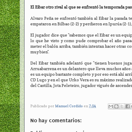
El Eibar otro rival al que se enfrentó la temporada pa
Alvaro Peña se enfrentó también al Eibar la pasada t
empataron en Bilbao (2-2) y perdieron en Ipurúa (2-1)
El jugador dice que "sabemos que el Eibar es un equipo
lo que he visto y como pude comprobar el año pasado
meter el balón arriba, también intentan hacer otras c
muy bien".
Del Eibar también adelantó que "tienen buenos juga
Arruabarrena es un delantero que lleva muchos años a
es un equipo bastante completo y por eso está ahí arrib
CD Lugo y en el que Urko Vera es su máximo realizador
del Castilla, Jota Peleteiro, jugador vigués de ascende
Publicado por
Manuel Cordido
en
7:54
No hay comentarios: