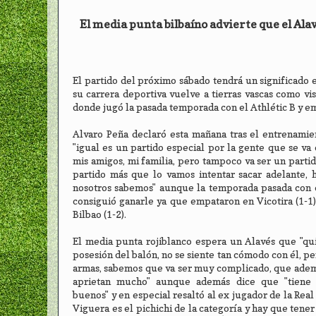
El media punta bilbaíno advierte que el Alav
El partido del próximo sábado tendrá un significado 
su carrera deportiva vuelve a tierras vascas como visi
donde jugó la pasada temporada con el Athlétic B y em
Alvaro Peña declaró esta mañana tras el entrenamie
"igual es un partido especial por la gente que se va 
mis amigos, mi familia, pero tampoco va ser un partido
partido más que lo vamos intentar sacar adelante, 
nosotros sabemos" aunque la temporada pasada con e
consiguió ganarle ya que empataron en Vicotira (1-1
Bilbao (1-2).
El media punta rojiblanco espera un Alavés que "qui
posesión del balón, no se siente tan cómodo con él, pe
armas, sabemos que va ser muy complicado, que ade
aprietan mucho" aunque además dice que "tiene
buenos" y en especial resaltó al ex jugador de la Real
Viguera es el pichichi de la categoría y hay que tener