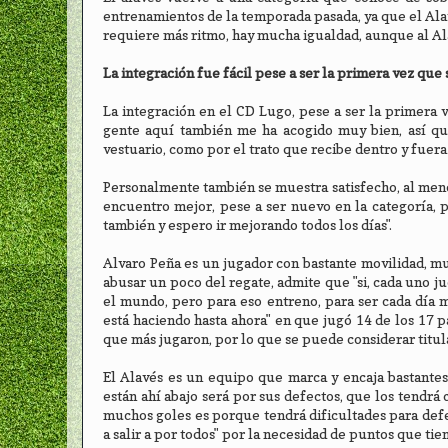
entrenamientos de la temporada pasada, ya que el Ala
requiere más ritmo, hay mucha igualdad, aunque al Ala
La integración fue fácil pese a ser la primera vez que 
La integración en el CD Lugo, pese a ser la primera v
gente aquí también me ha acogido muy bien, así que
vestuario, como por el trato que recibe dentro y fuer
Personalmente también se muestra satisfecho, al meno
encuentro mejor, pese a ser nuevo en la categoría,
también y espero ir mejorando todos los días".
Alvaro Peña es un jugador con bastante movilidad, mu
abusar un poco del regate, admite que "si, cada uno j
el mundo, pero para eso entreno, para ser cada día m
está haciendo hasta ahora" en que jugó 14 de los 17 p
que más jugaron, por lo que se puede considerar titul
El Alavés es un equipo que marca y encaja bastantes 
están ahí abajo será por sus defectos, que los tendrá
muchos goles es porque tendrá dificultades para defe
a salir a por todos" por la necesidad de puntos que tie