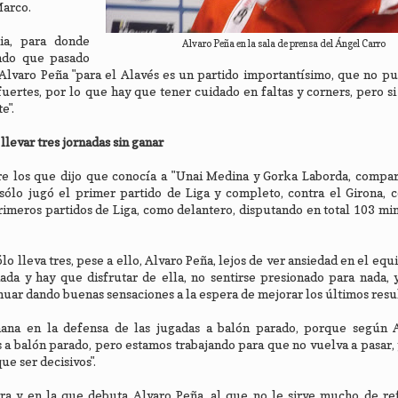
Marco.
ria, para donde
Alvaro Peña en la sala de prensa del Ángel Carro
endo que pasado
Alvaro Peña "para el Alavés es un partido importantísimo, que no pu
ertes, por lo que hay que tener cuidado en faltas y corners, pero s
e".
llevar tres jornadas sin ganar
tre los que dijo que conocía a "Unai Medina y Gorka Laborda, compar
sólo jugó el primer partido de Liga y completo, contra el Girona, 
rimeros partidos de Liga, como delantero, disputando en total 103 min
lo lleva tres, pese a ello, Alvaro Peña, lejos de ver ansiedad en el eq
iada y hay que disfrutar de ella, no sentirse presionado para nada,
inuar dando buenas sensaciones a la espera de mejorar los últimos resu
emana en la defensa de las jugadas a balón parado, porque según 
 a balón parado, pero estamos trabajando para que no vuelva a pasar,
e ser decisivos".
ra y en la que debuta Alvaro Peña, al que no le sirve mucho de ref