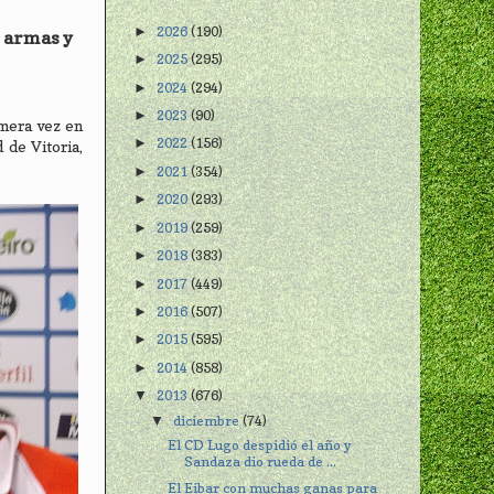
2026
(190)
►
s armas y
2025
(295)
►
2024
(294)
►
2023
(90)
►
imera vez en
2022
(156)
►
 de Vitoria,
2021
(354)
►
2020
(293)
►
2019
(259)
►
2018
(383)
►
2017
(449)
►
2016
(507)
►
2015
(595)
►
2014
(858)
►
2013
(676)
▼
diciembre
(74)
▼
El CD Lugo despidió el año y
Sandaza dio rueda de ...
El Eibar con muchas ganas para