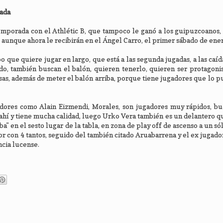
sada
emporada con el Athlétic B, que tampoco le ganó a los guipuzcoanos,
, aunque ahora le recibirán en el Ángel Carro, el primer sábado de ene
 que quiere jugar en largo, que está a las segunda jugadas, a las caíd
, también buscan el balón, quieren tenerlo, quieren ser protagonis
osas, además de meter el balón arriba, porque tiene jugadores que lo 
dores como Alain Eizmendi, Morales, son jugadores muy rápidos, bu
hí y tiene mucha calidad, luego Urko Vera también es un delantero qu
a" en el sesto lugar de la tabla, en zona de play off de ascenso a un s
 con 4 tantos, seguido del también citado Aruabarrena y el ex jugador
ncia lucense.