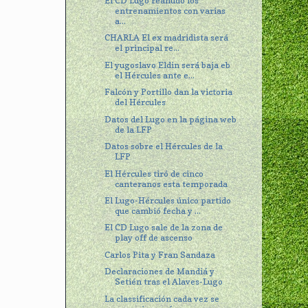
El CD Lugo reanudó los
entrenamientos con varias
a...
CHARLA El ex madridista será
el principal re...
El yugoslavo Eldin será baja eb
el Hércules ante e...
Falcón y Portillo dan la victoria
del Hércules
Datos del Lugo en la página web
de la LFP
Datos sobre el Hércules de la
LFP
El Hércules tiró de cinco
canteranos esta temporada
El Lugo-Hércules único partido
que cambió fecha y ...
El CD Lugo sale de la zona de
play off de ascenso
Carlos Pita y Fran Sandaza
Declaraciones de Mandiá y
Setién tras el Alaves-Lugo
La classificación cada vez se