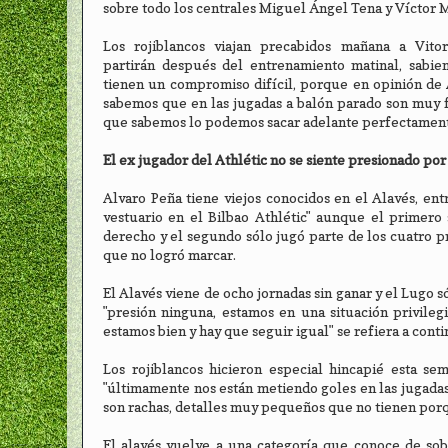
sobre todo los centrales Miguel Ángel Tena y Víctor 
Los rojiblancos viajan precabidos mañana a Vito
partirán después del entrenamiento matinal, sabi
tienen un compromiso difícil, porque en opinión de 
sabemos que en las jugadas a balón parado son muy fu
que sabemos lo podemos sacar adelante perfectament
El ex jugador del Athlétic no se siente presionado por 
Alvaro Peña tiene viejos conocidos en el Alavés, en
vestuario en el Bilbao Athlétic" aunque el primero 
derecho y el segundo sólo jugó parte de los cuatro p
que no logró marcar.
El Alavés viene de ocho jornadas sin ganar y el Lugo só
"presión ninguna, estamos en una situación privileg
estamos bien y hay que seguir igual" se refiera a cont
Los rojiblancos hicieron especial hincapié esta s
"últimamente nos están metiendo goles en las jugadas
son rachas, detalles muy pequeños que no tienen porqu
El alavés vuelve a una categoría que conoce de sob