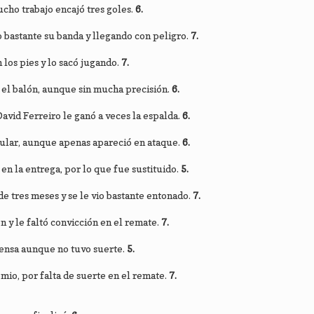
cho trabajo encajó tres goles.
6.
 bastante su banda y llegando con peligro.
7.
 los pies y lo sacó jugando.
7.
 el balón, aunque sin mucha precisión.
6.
avid Ferreiro le ganó a veces la espalda.
6.
ular, aunque apenas apareció en ataque.
6.
en la entrega, por lo que fue sustituido.
5.
de tres meses y se le vio bastante entonado.
7.
n y le faltó convicción en el remate.
7.
fensa aunque no tuvo suerte.
5.
io, por falta de suerte en el remate.
7.