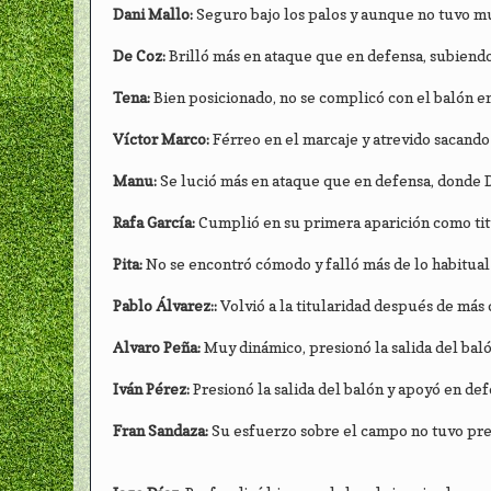
Dani Mallo:
Seguro bajo los palos y aunque no tuvo mu
De Coz:
Brilló más en ataque que en defensa, subiendo
Tena:
Bien posicionado, no se complicó con el balón en
Víctor Marco:
Férreo en el marcaje y atrevido sacando
Manu:
Se lució más en ataque que en defensa, donde D
Rafa García:
Cumplió en su primera aparición como tit
Pita:
No se encontró cómodo y falló más de lo habitual 
Pablo Álvarez::
Volvió a la titularidad después de más 
Alvaro Peña:
Muy dinámico, presionó la salida del baló
Iván Pérez:
Presionó la salida del balón y apoyó en de
Fran Sandaza:
Su esfuerzo sobre el campo no tuvo prem