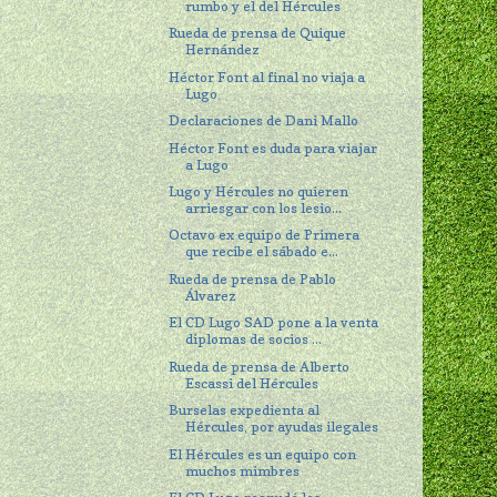
rumbo y el del Hércules
Rueda de prensa de Quique
Hernández
Héctor Font al final no viaja a
Lugo
Declaraciones de Dani Mallo
Héctor Font es duda para viajar
a Lugo
Lugo y Hércules no quieren
arriesgar con los lesio...
Octavo ex equipo de Primera
que recibe el sábado e...
Rueda de prensa de Pablo
Álvarez
El CD Lugo SAD pone a la venta
diplomas de socios ...
Rueda de prensa de Alberto
Escassi del Hércules
Burselas expedienta al
Hércules, por ayudas ilegales
El Hércules es un equipo con
muchos mimbres