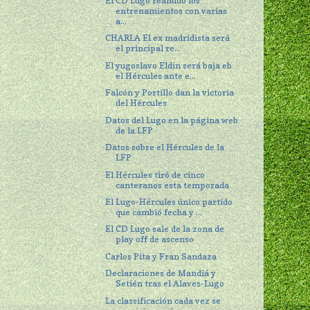
El CD Lugo reanudó los
entrenamientos con varias
a...
CHARLA El ex madridista será
el principal re...
El yugoslavo Eldin será baja eb
el Hércules ante e...
Falcón y Portillo dan la victoria
del Hércules
Datos del Lugo en la página web
de la LFP
Datos sobre el Hércules de la
LFP
El Hércules tiró de cinco
canteranos esta temporada
El Lugo-Hércules único partido
que cambió fecha y ...
El CD Lugo sale de la zona de
play off de ascenso
Carlos Pita y Fran Sandaza
Declaraciones de Mandiá y
Setién tras el Alaves-Lugo
La classificación cada vez se