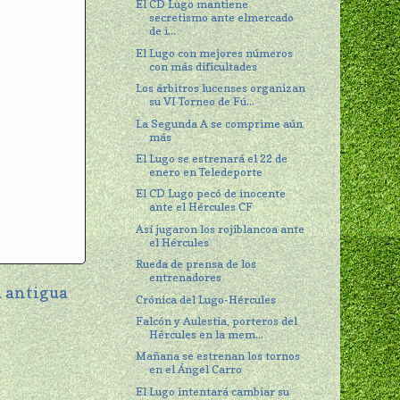
El CD Lugo mantiene
secretismo ante elmercado
de i...
El Lugo con mejores números
con más dificultades
Los árbitros lucenses organizan
su VI Torneo de Fú...
La Segunda A se comprime aún
más
El Lugo se estrenará el 22 de
enero en Teledeporte
El CD Lugo pecó de inocente
ante el Hércules CF
Así jugaron los rojiblancoa ante
el Hércules
Rueda de prensa de los
entrenadores
 antigua
Crónica del Lugo-Hércules
Falcón y Aulestia, porteros del
Hércules en la mem...
Mañana se estrenan los tornos
en el Ángel Carro
El Lugo intentará cambiar su