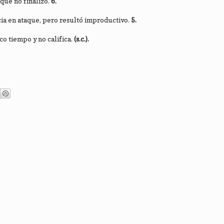
que no finalizó.
6.
ia en ataque, pero resultó improductivo.
5.
co tiempo y no califica.
(s.c.).