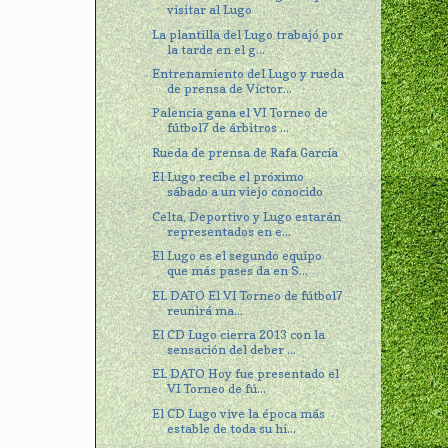
visitar al Lugo
La plantilla del Lugo trabajó por
la tarde en el g...
Entrenamiento del Lugo y rueda
de prensa de Víctor...
Palencia gana el VI Torneo de
fútbol7 de árbitros ...
Rueda de prensa de Rafa García
El Lugo recibe el próximo
sábado a un viejo conocido
Celta, Deportivo y Lugo estarán
representados en e...
El Lugo es el segundo equipo
que más pases da en S...
EL DATO El VI Torneo de fútbol7
reunirá ma...
El CD Lugo cierra 2013 con la
sensación del deber ...
EL DATO Hoy fue presentado el
VI Torneo de fú...
El CD Lugo vive la época más
estable de toda su hi...