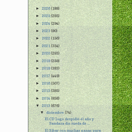
2026
(188)
►
2025
(295)
►
2024
(294)
►
2023
(90)
►
2022
(156)
►
2021
(354)
►
2020
(293)
►
2019
(259)
►
2018
(383)
►
2017
(449)
►
2016
(507)
►
2015
(595)
►
2014
(858)
►
2013
(676)
▼
diciembre
(74)
▼
El CD Lugo despidió el año y
Sandaza dio rueda de ...
El Eibar con muchas ganas para