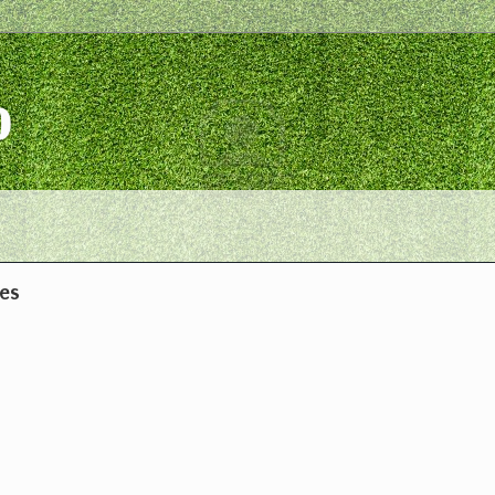
o
les