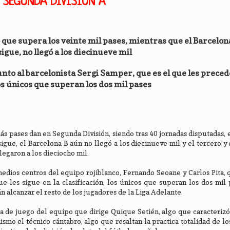
 SEGUNDA DIVISIÓN A
 que supera los veinte mil pases, mientras que el Barcelona
sigue, no llegó a los diecinueve mil
unto al barcelonista Sergi Samper, que es el que les preced
los únicos que superan los dos mil pases
ás pases dan en Segunda División, siendo tras 40 jornadas disputadas, 
igue, el Barcelona B aún no llegó a los diecinueve mil y el tercero y 
llegaron a los dieciocho mil.
medios centros del equipo rojiblanco, Fernando Seoane y Carlos Pita, 
ue les sigue en la clasificación, los únicos que superan los dos mil 
án alcanzar el resto de los jugadores de la Liga Adelante.
fía de juego del equipo que dirige Quique Setién, algo que caracteriz
smo el técnico cántabro, algo que resaltan la practica totalidad de los