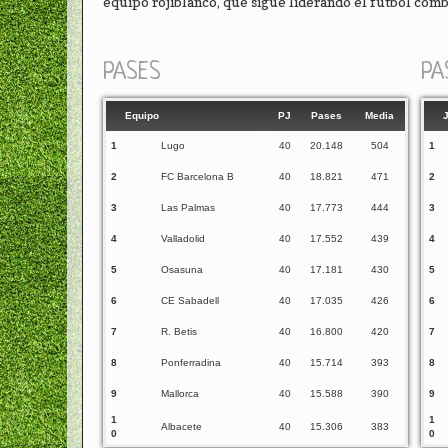
equipo rojiblanco, que sigue liderando el fútbol combi
PASES
PA
Equipo
PJ
Pases
Media
1
Lugo
40
20.148
504
1
2
FC Barcelona B
40
18.821
471
2
3
Las Palmas
40
17.773
444
3
4
Valladolid
40
17.552
439
4
5
Osasuna
40
17.181
430
5
6
CE Sabadell
40
17.035
426
6
7
R. Betis
40
16.800
420
7
8
Ponferradina
40
15.714
393
8
9
Mallorca
40
15.588
390
9
1
1
Albacete
40
15.306
383
0
0