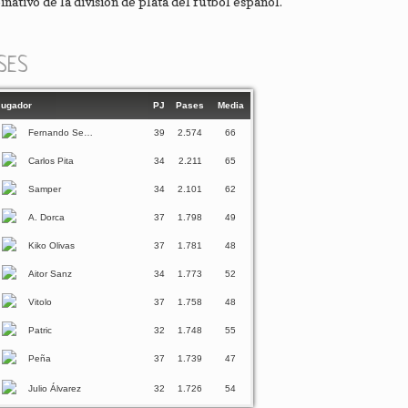
nativo de la división de plata del fútbol español.
SES
Jugador
PJ
Pases
Media
Fernando Seoane
39
2.574
66
Carlos Pita
34
2.211
65
Samper
34
2.101
62
A. Dorca
37
1.798
49
Kiko Olivas
37
1.781
48
Aitor Sanz
34
1.773
52
Vitolo
37
1.758
48
Patric
32
1.748
55
Peña
37
1.739
47
Julio Álvarez
32
1.726
54