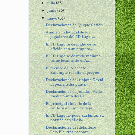
julio
(36)
►
junio
(35)
►
mayo
(54)
▼
Declaraciones de Quique Setién
Análisis individual de los
jugadores del CD Lugo, ...
El CD Lugo se despidió de su
afición con un empate...
El CD Lugo se despide mañana
como local, ante el A...
El técnico del Albacete
Balompié resalta el proyec...
Declaraciones del riojano Davíd
López, media punta...
Declaraciones de Jonatan Valle,
media punta del CD...
El principal símbolo de la
cantera a punto de deja...
El CD Lugo no pudo adelantar su
partido con el Alb...
Declaraciones del delantero
Lolo Plá, tras reapare...