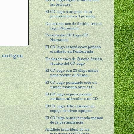
las lesiones
El CD Lugo a un paso de la
permanencia a 3 jornada...
Declaraciones de Setién, tras el
Lugo-Numancia
Crónica del CD Lugo-CD
Numancia
El CD Lugo estará acompañado
el sábado en Ponferrada
 antigua
Declaraciones de Quique Setién,
técnico del CD Lugo
El CD Lugo con 23 disponibles
para recibir al Numa...
El CD Lugo pensando sólo en
sumar mañana ante el C...
El CD Lugo espera pasado
mañana miércoles a un CD ...
El CD Lugo debe mirarse al
espejo de otros equipos
El CD Lugo a una jornada menos
de la permanencia
Análisis individual de los
jugadores del CD Lugo