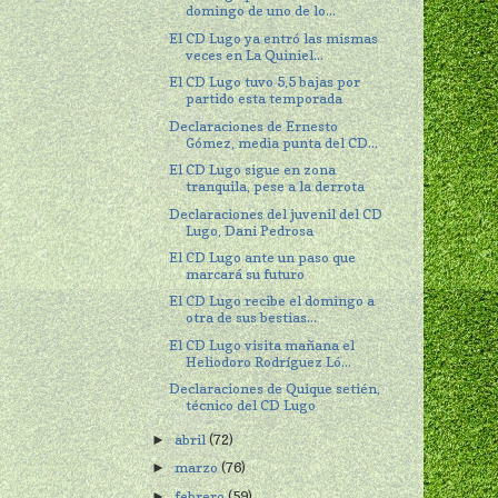
domingo de uno de lo...
El CD Lugo ya entró las mismas
veces en La Quiniel...
El CD Lugo tuvo 5,5 bajas por
partido esta temporada
Declaraciones de Ernesto
Gómez, media punta del CD...
El CD Lugo sigue en zona
tranquila, pese a la derrota
Declaraciones del juvenil del CD
Lugo, Dani Pedrosa
El CD Lugo ante un paso que
marcará su futuro
El CD Lugo recibe el domingo a
otra de sus bestias...
El CD Lugo visita mañana el
Heliodoro Rodríguez Ló...
Declaraciones de Quique setién,
técnico del CD Lugo
abril
(72)
►
marzo
(76)
►
febrero
(59)
►