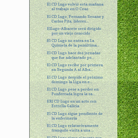
El CD Lugo volvió esta mañana
al trabajo en O Ceao
El CD Lugo, Fernando Seoane y
Carlos Pita, lideres...
ElLugo-Albacete será dirigido
por un viejo conocido
El CD Lugo no entra en La
Quiniela de la penúltima...
El CD Lugo hace dos jornadas
que fue adelantado po...
El CD Lugo recibe por primera
en Segunda A al Alba...
El CD Lugo despide el próximo
domingo la Liga en e...
El CD Lugo pese a perder en
Ponferrada logra la sa...
ERl CD Lugo en un acto con
Estrella Galicia
El CD Lugo sigue pendiente de
la enfermería
El CD Lugo relatavivamente
tranquilo visita a una ...
El CD Lugo sigue si suerte con