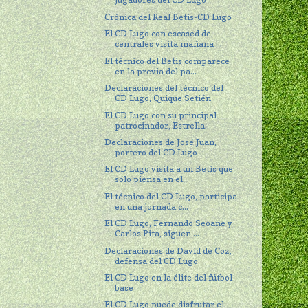
Crónica del Real Betis-CD Lugo
El CD Lugo con escased de
centrales visita mañana ...
El técnico del Betis comparece
en la previa del pa...
Declaraciones del técnico del
CD Lugo, Quique Setién
El CD Lugo con su principal
patrocinador, Estrella...
Declaraciones de José Juan,
portero del CD Lugo
El CD Lugo visita a un Betis que
sólo piensa en el...
El técnico del CD Lugo, participa
en una jornada c...
El CD Lugo, Fernando Seoane y
Carlos Pita, siguen ...
Declaraciones de David de Coz,
defensa del CD Lugo
El CD Lugo en la élite del fútbol
base
El CD Lugo puede disfrutar el