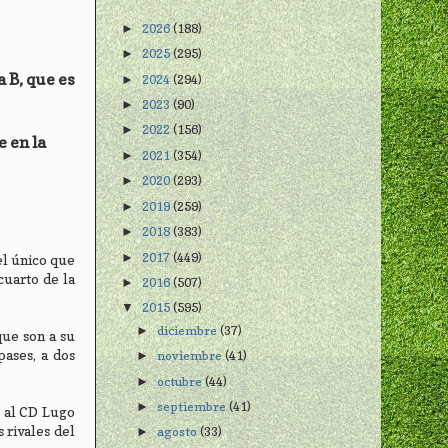
2026
(188)
►
2025
(295)
►
 B, que es
2024
(294)
►
2023
(90)
►
2022
(156)
►
e en la
2021
(354)
►
2020
(293)
►
2019
(259)
►
2018
(383)
►
2017
(449)
►
el único que
cuarto de la
2016
(507)
►
2015
(595)
▼
diciembre
(37)
►
que son a su
pases, a dos
noviembre
(41)
►
octubre
(44)
►
septiembre
(41)
►
ó al CD Lugo
 rivales del
agosto
(33)
►