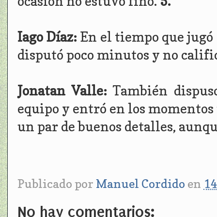
ocasión no estuvo fino.
5.
Iago Díaz:
En el tiempo que jugó 
disputó poco minutos y no califi
Jonatan Valle:
También dispuso
equipo y entró en los momentos má
un par de buenos detalles, aunqu
Publicado por
Manuel Cordido
en
14
No hay comentarios: