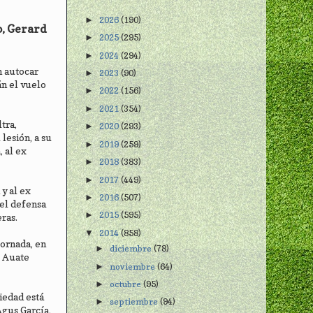
2026
(190)
►
o, Gerard
2025
(295)
►
2024
(294)
►
n autocar
2023
(90)
►
án el vuelo
2022
(156)
►
2021
(354)
►
tra,
2020
(293)
►
lesión, a su
2019
(259)
►
 al ex
2018
(383)
►
2017
(449)
►
 y al ex
2016
(507)
►
 el defensa
2015
(595)
►
ras.
2014
(858)
▼
jornada, en
diciembre
(78)
►
u Auate
noviembre
(64)
►
octubre
(95)
►
iedad está
septiembre
(94)
►
Agus García,