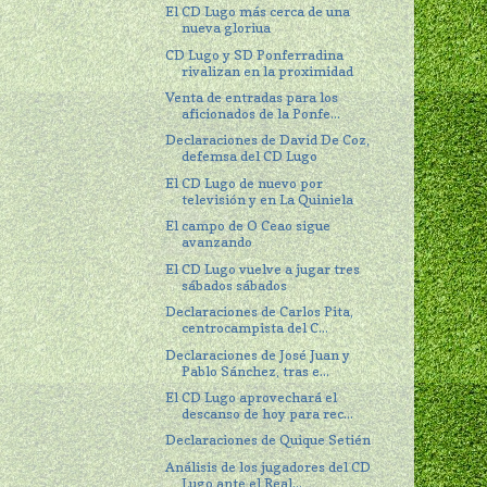
El CD Lugo más cerca de una
nueva gloriua
CD Lugo y SD Ponferradina
rivalizan en la proximidad
Venta de entradas para los
aficionados de la Ponfe...
Declaraciones de David De Coz,
defemsa del CD Lugo
El CD Lugo de nuevo por
televisión y en La Quiniela
El campo de O Ceao sigue
avanzando
El CD Lugo vuelve a jugar tres
sábados sábados
Declaraciones de Carlos Pita,
centrocampista del C...
Declaraciones de José Juan y
Pablo Sánchez, tras e...
El CD Lugo aprovechará el
descanso de hoy para rec...
Declaraciones de Quique Setién
Análisis de los jugadores del CD
Lugo ante el Real...