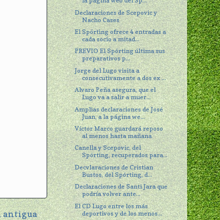
la página web del Sp...
Declaraciones de Scepovic y
Nacho Cases
El Spórting ofrece 4 entradas a
cada socio a mitad...
PREVIO El Spórting última sus
preparativos p...
Jorge del Lugo visita a
consecutivamente a dos ex ...
Alvaro Peña asegura, que el
Lugo va a salir a muer...
Amplias declaraciones de José
Juan, a la página we...
Víctor Marco guardará reposo
al menos hasta mañana
Canella y Scepovic, del
Spórting, recuperados para...
Decvlaraciones de Cristian
Bustos, del Spórting, d...
Declaraciones de Santi Jara que
podría volver ante...
El CD Lugo entre los más
 antigua
deportivos y de los menos...