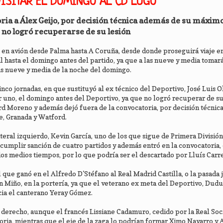
 VISITAR EL DOMINGO AL CD LUGO
toria a Álex Geijo, por decisión técnica además de su máxim
no logró recuperarse de su lesión
, en avión desde Palma hasta A Coruña, desde donde proseguirá viaje e
al hasta el domingo antes del partido, ya que a las nueve y media tomar
as nueve y media de la noche del domingo.
nco jornadas, en que sustituyó al ex técnico del Deportivo, José Luis Ol
 uno, el domingo antes del Deportivo, ya que no logró recuperar de su 
rd Moreno y además dejó fuera de la convocatoria, por decisión técnica,
e, Granada y Watford.
teral izquierdo, Kevin García, uno de los que sigue de Primera División
as cumplir sanción de cuatro partidos y además entró en la convocatoria,
os medios tiempos, por lo que podría ser el descartado por Lluís Carre
que ganó en el Alfredo D'Stéfano al Real Madrid Castilla, o la pasada 
én Miño, en la portería, ya que el veterano ex meta del Deportivo, Dud
cia el canterano Yeray Gómez.
l derecho, aunque el francés Lissiane Cadamuro, cedido por la Real Soc
oria, mientras que el eje de la zaga lo podrían formar Ximo Navarro y 