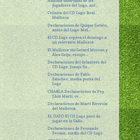
Análisis individual de los
jugadores del Lugo, ant...
Crónica del CD Lugo-Real
Mallorca
Declaraciones de Quique Setién,
antes del Lugo-Mal...
El CD Lugo espera el domingo a
un relevante Mallorca
El Mallorca sin Gerard Moreno y
Álex Geijo, recupe...
Declaraciones del delantero del
CD Lugo, Juanjo Se...
Declaraciones de Pablo
Sánchez, media punta del
Lugo
CHARLA Declaraciones de Pep
Lluís Martí, ce...
Declaraciones de Marti Riverola
del Mallorca
EL DATO El CD Lugo pasó de
jugar en la Galic...
Declaraciones de Fernando
Seoane, medio del CD Lugo