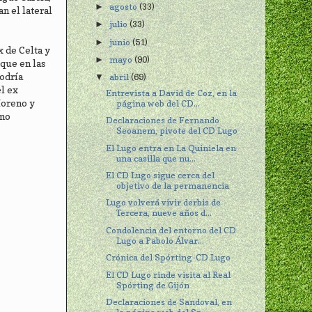
agosto
(33)
►
n el lateral
julio
(33)
►
junio
(51)
►
 de Celta y
mayo
(90)
►
 que en las
podría
abril
(69)
▼
el ex
Entrevista a David de Coz, en la
Moreno y
página web del CD...
emo
Declaraciones de Fernando
Seoanem, pivote del CD Lugo
El Lugo entra en La Quiniela en
una casilla que nu...
El CD Lugo sigue cerca del
objetivo de la permanencia
Lugo volverá vivir derbis de
Tercera, nueve años d...
Condolencia del entorno del CD
Lugo a Pabolo Álvar...
Crónica del Spórting-CD Lugo
El CD Lugo rinde visita al Real
Spórting de Gijón
Declaraciones de Sandoval, en