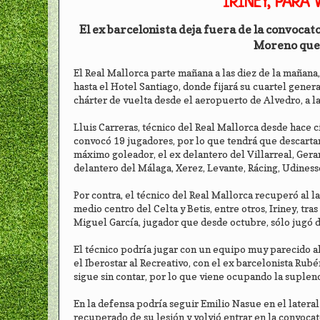
IRINEY, PARA
El ex barcelonista deja fuera de la convoca
Moreno que 
El Real Mallorca parte mañana a las diez de la mañana
hasta el Hotel Santiago, donde fijará su cuartel gener
chárter de vuelta desde el aeropuerto de Alvedro, a l
Lluis Carreras, técnico del Real Mallorca desde hace ci
convocó 19 jugadores, por lo que tendrá que descartar
máximo goleador, el ex delantero del Villarreal, Gera
delantero del Málaga, Xerez, Levante, Rácing, Udiness
Por contra, el técnico del Real Mallorca recuperó al la
medio centro del Celta y Betis, entre otros, Iriney, tr
Miguel García, jugador que desde octubre, sólo jugó d
El técnico podría jugar con un equipo muy parecido al 
el Iberostar al Recreativo, con el ex barcelonista Rub
sigue sin contar, por lo que viene ocupando la suplen
En la defensa podría seguir Emilio Nasue en el latera
recuperado de su lesión y volvió entrar en la convocat