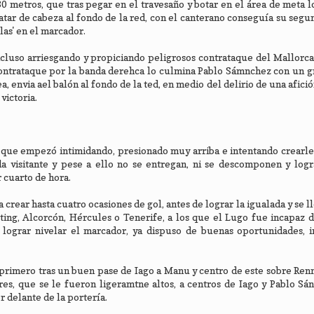
 metros, que tras pegar en el travesaño y botar en el área de meta 
atar de cabeza al fondo de la red, con el canterano conseguía su segu
las' en el marcador.
incluso arriesgando y propiciando peligrosos contrataque del Mallorca
contrataque por la banda derehca lo culmina Pablo Sámnchez con un g
 envia ael balón al fondo de la ted, en medio del delirio de una afici
victoria.
d
 que empezó intimidando, presionado muy arriba e intentando crearle
da visitante y pese a ello no se entregan, ni se descomponen y logr
r cuarto de hora.
 crear hasta cuatro ocasiones de gol, antes de lograr la igualada y se l
ting, Alcorcón, Hércules o Tenerife, a los que el Lugo fue incapaz 
 lograr nivelar el marcador, ya dispuso de buenas oportunidades, i
 primero tras un buen pase de Iago a Manu y centro de este sobre Renn
es, que se le fueron ligeramtne altos, a centros de Iago y Pablo Sá
 delante de la portería.