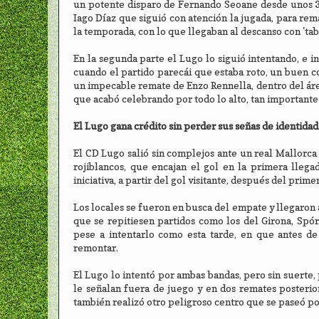
un potente disparo de Fernando Seoane desde unos 30
Iago Díaz que siguió con atención la jugada, para rem
la temporada, con lo que llegaban al descanso con 'tab
En la segunda parte el Lugo lo siguió intentando, e 
cuando el partido parecái que estaba roto, un buen 
un impecable remate de Enzo Rennella, dentro del área,
que acabó celebrando por todo lo alto, tan importante 
El Lugo gana crédito sin perder sus señas de identida
El CD Lugo salió sin complejos ante un real Mallorca
rojiblancos, que encajan el gol en la primera llega
iniciativa, a partir del gol visitante, después del prime
Los locales se fueron en busca del empate y llegaron a
que se repitiesen partidos como los del Girona, Spór
pese a intentarlo como esta tarde, en que antes de
remontar.
El Lugo lo intentó por ambas bandas, pero sin suerte,
le señalan fuera de juego y en dos remates posterior
también realizó otro peligroso centro que se paseó por