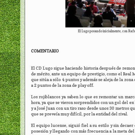
El Lugo posando inicialmente, con Rafa 
COMENTARIO
El CD Lugo sigue haciendo historia después de remon
de mérito, ante un equipo de prestigio, como el Real Ma
que sitúa a sólo 4 puntos y además se aleja de la zona d
a 2 puntos de la zona de play off.
Los rojiblancos ya saben lo que es remontar un mar
hora, ya que se vieron sorprendidos con un gol del ex 
y a José Juan con un tiro raso desde unos 30 metros qu
que se preveía muy difícil, por la entidad del rival.
El equipo lucense, siguió fiel a su estilo y sin decae
posesión y llegando con más frecuencia a la meta del