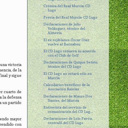
Crónica del Real Murcia-CD
Lugo
Previa del Real Murcia-CD Lugo
Declaraciones de julio
Velázquez, técnico del
Almería
El ex rojiblanco Óscar Díaz
vuelve al Bernabeu
El CD Lugo renueva su acuerdo
con el Club de Golf
Declaraciones de Quique Setién,
una victoria
técnico del CD Lugo
nencia, de la
El CD Lugo no estará sólo en
final y sigue
Murcia
Calendarios benéficos de la
Asociación Raiolas
er cuarto de
Declaraciones de Mauro Dos
a la defensa
Santos, del Murcia
a un partido
Entrevista del servicio de
comunicación del CD Lug...
Declaraciones de Lolo Pavón,
niendo mayor
centralñ del CD Lugo
prendido con