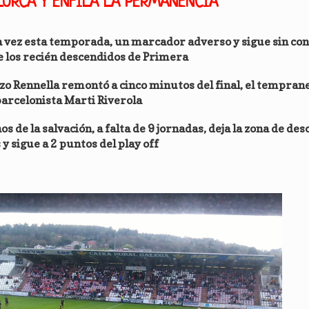
ORCA Y ENFILA LA PERMANENCIA
 vez esta temporada, un marcador adverso y sigue sin con
e los recién descendidos de Primera
nzo Rennella remontó a cinco minutos del final, el temprane
barcelonista Marti Riverola
s de la salvación, a falta de 9 jornadas, deja la zona de des
y sigue a 2 puntos del play off