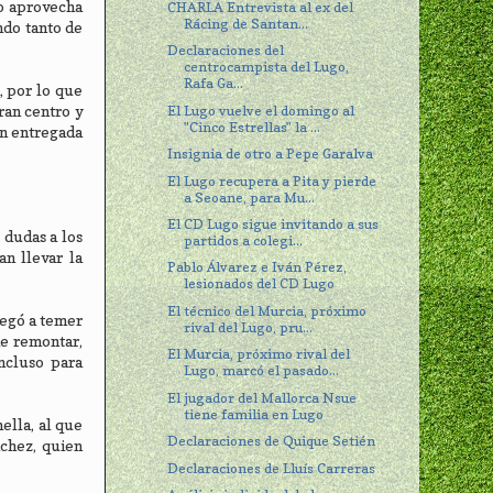
lo aprovecha
CHARLA Entrevista al ex del
Rácing de Santan...
ndo tanto de
Declaraciones del
centrocampista del Lugo,
Rafa Ga...
, por lo que
El Lugo vuelve el domingo al
ran centro y
"Cinco Estrellas" la ...
ón entregada
Insignia de otro a Pepe Garalva
El Lugo recupera a Pita y pierde
a Seoane, para Mu...
El CD Lugo sigue invitando a sus
 dudas a los
partidos a colegi...
an llevar la
Pablo Álvarez e Iván Pérez,
lesionados del CD Lugo
El técnico del Murcia, próximo
legó a temer
rival del Lugo, pru...
de remontar,
El Murcia, próximo rival del
ncluso para
Lugo, marcó el pasado...
El jugador del Mallorca Nsue
tiene familia en Lugo
ella, al que
Declaraciones de Quique Setién
nchez, quien
Declaraciones de Lluís Carreras