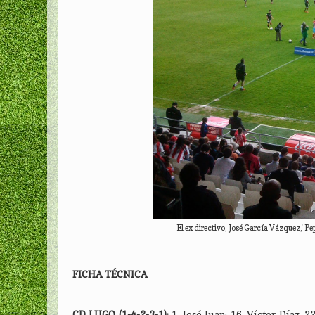
El ex directivo, José García Vázquez,' Pep
FICHA TÉCNICA
CD LUGO (1-4-2-3-1):
1. José Juan; 16. Víctor Díaz, 