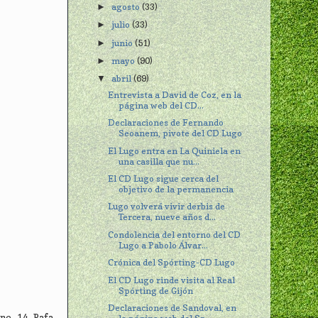
agosto
(33)
►
julio
(33)
►
junio
(51)
►
mayo
(90)
►
abril
(69)
▼
Entrevista a David de Coz, en la
página web del CD...
Declaraciones de Fernando
Seoanem, pivote del CD Lugo
El Lugo entra en La Quiniela en
una casilla que nu...
El CD Lugo sigue cerca del
objetivo de la permanencia
Lugo volverá vivir derbis de
Tercera, nueve años d...
Condolencia del entorno del CD
Lugo a Pabolo Álvar...
Crónica del Spórting-CD Lugo
El CD Lugo rinde visita al Real
Spórting de Gijón
Declaraciones de Sandoval, en
ne, 14. Rafa