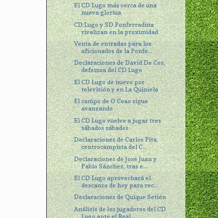
El CD Lugo más cerca de una
nueva gloriua
CD Lugo y SD Ponferradina
rivalizan en la proximidad
Venta de entradas para los
aficionados de la Ponfe...
Declaraciones de David De Coz,
defemsa del CD Lugo
El CD Lugo de nuevo por
televisión y en La Quiniela
El campo de O Ceao sigue
avanzando
El CD Lugo vuelve a jugar tres
sábados sábados
Declaraciones de Carlos Pita,
centrocampista del C...
Declaraciones de José Juan y
Pablo Sánchez, tras e...
El CD Lugo aprovechará el
descanso de hoy para rec...
Declaraciones de Quique Setién
Análisis de los jugadores del CD
Lugo ante el Real...