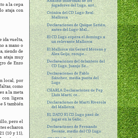
Análisis individual de los
to a la cepa
jugadores del Lugo, ant...
o ataja con
Crónica del CD Lugo-Real
Mallorca
Declaraciones de Quique Setién,
antes del Lugo-Mal...
El CD Lugo espera el domingo a
 ida vuelta,
un relevante Mallorca
ano a mano o
El Mallorca sin Gerard Moreno y
a, siendo de
Álex Geijo, recupe...
n ataja muy
Declaraciones del delantero del
gro de Enzo
CD Lugo, Juanjo Se...
Declaraciones de Pablo
Sánchez, media punta del
n local, por
Lugo
faltas, como
CHARLA Declaraciones de Pep
es a la meta
Lluís Martí, ce...
 con ligera
Declaraciones de Marti Riverola
que 5 también
del Mallorca
EL DATO El CD Lugo pasó de
jugar en la Galic...
llo, pero el
Declaraciones de Fernando
ntes echaron
Seoane, medio del CD Lugo
1 (10 y 11),