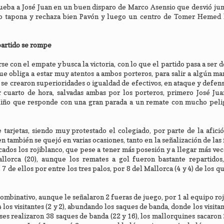
rueba a José Juan en un buen disparo de Marco Asensio que desvió jun
lo tapona y rechaza bien Pavón y luego un centro de Tomer Hemed l
 partido se rompe
 con el empate y busca la victoria, con lo que el partido pasa a ser de
ue obliga a estar muy atentos a ambos porteros, para salir a algún m
 se crearon superioridades o igualdad de efectivos, en ataque y defens
 cuarto de hora, salvadas ambas por los porteros, primero José Jua
Miño que responde con una gran parada a un remate con mucho peli
arjetas, siendo muy protestado el colegiado, por parte de la afició
 también se quejó en varias ocasiones, tanto en la señalización de las 
icados los rojiblanco, que pese a tener más posesión y a llegar más vec
allorca (20), aunque los remates a gol fueron bastante repartidos,
, 7 de ellos por entre los tres palos, por 8 del Mallorca (4 y 4) de los 
mbinativo, aunque le señalaron 2 fueras de juego, por 1 al equipo roji
 los visitantes (2 y 2), abundando los saques de banda, donde los visita
s realizaron 38 saques de banda (22 y 16), los mallorquines sacaron 2