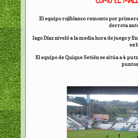
COMO EL MALL
El equipo rojiblanco remonto por primera
derrota ant
Iago Díaz niveló a la media hora de juego y E
ex 
El equipo de Quique Setién se sitúa a 4 putno
puntos 