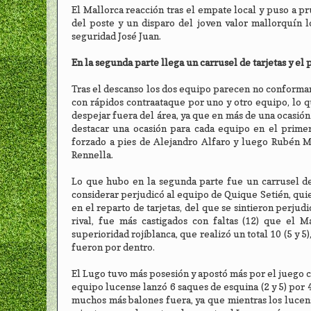
El Mallorca reacción tras el empate local y puso a p
del poste y un disparo del joven valor mallorquín 
seguridad José Juan.
En la segunda parte llega un carrusel de tarjetas y el
Tras el descanso los dos equipo parecen no conformarse
con rápidos contraataque por uno y otro equipo, lo q
despejar fuera del área, ya que en más de una ocasión
destacar una ocasión para cada equipo en el primer
forzado a pies de Alejandro Alfaro y luego Rubén 
Rennella.
Lo que hubo en la segunda parte fue un carrusel de t
considerar perjudicó al equipo de Quique Setién, quien
en el reparto de tarjetas, del que se sintieron perjud
rival, fue más castigados con faltas (12) que el M
superioridad rojiblanca, que realizó un total 10 (5 y 5)
fueron por dentro.
El Lugo tuvo más posesión y apostó más por el juego co
equipo lucense lanzó 6 saques de esquina (2 y 5) por 4
muchos más balones fuera, ya que mientras los lucense