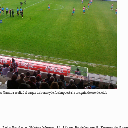
e Garalva' realizó el saque de honor y le fue impuesta la insignia de oro del club
22. Lolo Pavón, 4. Víctor Marco, 11. Manu Rodríguez; 8. Fernando Seoa