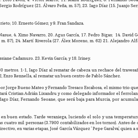
Sergio Rodríguez (21. Álvaro Peña, m. 57), 23. Iago Díaz (15. Juanjo Ser
rieto; 10. Ernesto Gómez; y 9. Fran Sandaza.
Nasue, 4. Ximo Navarro, 20. Agus García, 17. Pedro Bigas; 14. David G
m. 87), 24. Martí Riverola (27. Álex Moreno, m. 62) 21. Alejandro Alf
ssiane Cadamuro. 23. Kevin García; y 18. Iriney.
30 metros. 1-1, Iago Díaz al rematar de cabeza un rechace del travesañ
, Enzo Rennella, al rematar un buen centro de Pablo Sánchez.
por Jorge Bueno Mateo y Fernando Tresaco Escabosa, el mismo trio que 
tará Cristian Adrián Lixandru y como delegado informador el ferrola
es Iago Díaz, Fernando Seoane, que será baja para Murcia, por acumula
 en buen estado. Tarde veraniega, luciendo el solo y una temperatur
s cuatro mil personas (3.7900 contabilizados en los tornos). Antes de
irectivo, en varias etapas, José García Vázquez ' Pepe Garalva', quien a 