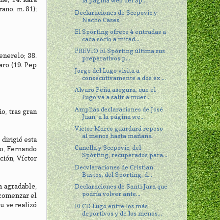
la página web del Sp...
rano, m. 81);
Declaraciones de Scepovic y
Nacho Cases
El Spórting ofrece 4 entradas a
cada socio a mitad...
PREVIO El Spórting última sus
enerelo; 38.
preparativos p...
aro (19. Pep
Jorge del Lugo visita a
consecutivamente a dos ex ...
Alvaro Peña asegura, que el
Lugo va a salir a muer...
Amplias declaraciones de José
o, tras gran
Juan, a la página we...
Víctor Marco guardará reposo
al menos hasta mañana
dirigió esta
Canella y Scepovic, del
no, Fernando
Spórting, recuperados para...
ción, Víctor
Decvlaraciones de Cristian
Bustos, del Spórting, d...
a agradable,
Declaraciones de Santi Jara que
podría volver ante...
 comenzar el
su ve realizó
El CD Lugo entre los más
deportivos y de los menos...