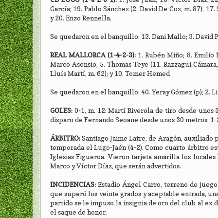
García; 19. Pablo Sánchez (2. David De Coz, m. 87), 17. 
y 20. Enzo Rennella.
Se quedaron en el banquillo: 13. Dani Mallo; 3. David P
REAL MALLORCA (1-4-2-3):
1. Rubén Miño; 8. Emilio 
Marco Asensio, 5. Thomas Teye (11. Razzagui Cámara, 
Lluís Martí, m. 62); y 10. Tomer Hemed
Se quedaron en el banquillo: 40. Yeray Gómez (p); 2. Li
GOLES:
0-1, m. 12: Martí Riverola de tiro desde unos 
disparo de Fernando Seoane desde unos 30 metros. 1-2
ÁRBITRO:
Santiago Jaime Latre, de Aragón, auxiliado 
temporada el Lugo-Jaén (4-2). Como cuarto árbitro es
Iglesias Figueroa. Vieron tarjeta amarilla los local
Marco y Víctor Díaz, que serán advertidos.
INCIDENCIAS:
Estadio Ángel Carro, terreno de juego
que superó los veinte grados y aceptable entrada, una
partido se le impuso la insignia de oro del club al ex d
el saque de honor.