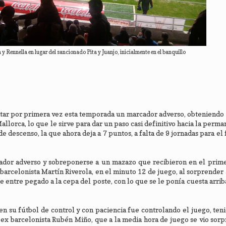
y Rennella en lugar del sancionado Pita y Juanjo, inicialmente en el banquillo
tar por primera vez esta temporada un marcador adverso, obteniendo 
llorca, lo que le sirve para dar un paso casi definitivo hacia la perma
e descenso, la que ahora deja a 7 puntos, a falta de 9 jornadas para el 
cador adverso y sobreponerse a un mazazo que recibieron en el prim
barcelonista Martín Riverola, en el minuto 12 de juego, al sorprender 
e entre pegado a la cepa del poste, con lo que se le ponía cuesta arrib
r en su fútbol de control y con paciencia fue controlando el juego, te
 ex barcelonista Rubén Miño, que a la media hora de juego se vio sor