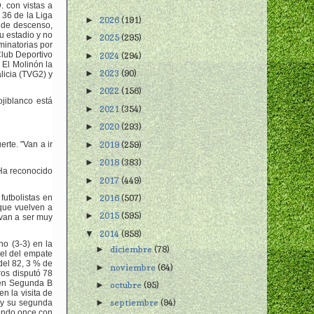
 con vistas a
 36 de la Liga
2026
(191)
►
 de descenso,
u estadio y no
2025
(295)
►
minatorias por
Club Deportivo
2024
(294)
►
 El Molinón la
2023
(90)
►
licia (TVG2) y
2022
(156)
►
jiblanco está
2021
(354)
►
2020
(293)
►
2019
(259)
rte. "Van a ir
►
2018
(383)
►
 Ha reconocido
2017
(449)
►
2016
(507)
futbolistas en
►
 que vuelven a
2015
(595)
►
 van a ser muy
2014
(858)
▼
no (3-3) en la
diciembre
(78)
►
 el del empate
del 82, 3 % de
noviembre
(64)
►
ros disputó 78
c en Segunda B
octubre
(95)
►
n la visita de
septiembre
(94)
z y su segunda
►
iendo once con