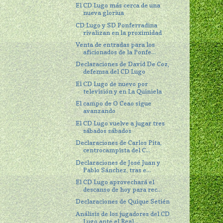
El CD Lugo más cerca de una
nueva gloriua
CD Lugo y SD Ponferradina
rivalizan en la proximidad
Venta de entradas para los
aficionados de la Ponfe...
Declaraciones de David De Coz,
defemsa del CD Lugo
El CD Lugo de nuevo por
televisión y en La Quiniela
El campo de O Ceao sigue
avanzando
El CD Lugo vuelve a jugar tres
sábados sábados
Declaraciones de Carlos Pita,
centrocampista del C...
Declaraciones de José Juan y
Pablo Sánchez, tras e...
El CD Lugo aprovechará el
descanso de hoy para rec...
Declaraciones de Quique Setién
Análisis de los jugadores del CD
Lugo ante el Real...