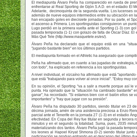
El mediapunta Álvaro Peña ha comparecido en rueda de pren
enfrentarse al Real Sporting de Gijón S.A.D. en el estadio El M
Adelante, decimoquinta de la segunda vuelta. Los lucenses o
además de nueve equipos intermedios entre su ubicación en la cl
han encajado goles en diecisiete jornadas. Por su parte, el Spo
el ascenso a Primera. Los sportinguistas consiguieron un punto
Lugo perdió en la primera vuelta ante el Sporting (1-3) con g
pasada temporada (1-1) con golazo de falta de Óscar Díaz. El e
Más Qué Tele (http://www.masquetele.es/es/).
Álvaro Peña ha declarado que el equipo está en una "situaci
"jugando bastante bien" en los últimos partidos.
El mediapunta formado en el Athletic ha asegurado que compitie
Peña ha afirmado que, en cuanto a las jugadas de estrategia, l
con todo", ha explicado en referencia a los sportinguistas.
A nivel individual, el vizcaíno ha afirmado que está "aportand
que está "trabajando para volver al once inicial". "Estoy muy 
En su opinión, el Sporting "va a salir a muerte porque así le 
punta. Ha opinado que la "situación ha cambiado bastante" en
ganar", ha recordado. "Si estamos bien con el balón ellos se 
importantes" y "hay que jugar con su presión".
Álvaro Peña ha disputado 30 partidos, siendo titular en 23 d
décima jornada, amén de una asistencia preciosa a Enzo Renne
parcial ante el Tenerife en la jornada 27 (1-3) en el estadio Á
efectividad. En Copa del Rey fue titular en segunda y tercera 
minutos y en el segundo la totalidad. Suma, pues, 2035 minut
materializando dos tantos. Álvaro Peña jugó la pasada temporad
los leones al Hapoel Kiryat Shmona (0-2) siendo titular junto
participación se produjo entrando en el descanso del último 