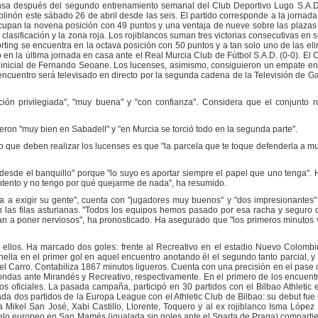
sa después del segundo entrenamiento semanal del Club Deportivo Lugo S.A.D.
olinón este sábado 26 de abril desde las seis. El partido corresponde a la jornada
cupan la novena posición con 49 puntos y una ventaja de nueve sobre las plazas
asificación y la zona roja. Los rojiblancos suman tres victorias consecutivas en s
rting se encuentra en la octava posición con 50 puntos y a tan solo uno de las eli
 en la última jornada en casa ante el Real Murcia Club de Fútbol S.A.D. (0-0). El 
ol inicial de Fernando Seoane. Los lucenses, asimismo, consiguieron un empate en
ncuentro será televisado en directo por la segunda cadena de la Televisión de Ga
ón privilegiada", "muy buena" y "con confianza". Considera que el conjunto ro
ron "muy bien en Sabadell" y "en Murcia se torció todo en la segunda parte".
o que deben realizar los lucenses es que "la parcela que te toque defenderla a mue
o desde el banquillo" porque "lo suyo es aportar siempre el papel que uno tenga".
contento y no tengo por qué quejarme de nada", ha resumido.
va a exigir su gente", cuenta con "jugadores muy buenos" y "dos impresionantes" 
 las filas asturianas. "Todos los equipos hemos pasado por esa racha y seguro
van a poner nerviosos", ha pronosticado. Ha asegurado que "los primeros minutos
e ellos. Ha marcado dos goles: frente al Recreativo en el estadio Nuevo Colombi
lla en el primer gol en aquel encuentro anotando él el segundo tanto parcial, y
ngel Carro. Contabiliza 1867 minutos ligueros. Cuenta con una precisión en el pase 
rondas ante Mirandés y Recreativo, respectivamente. En el primero de los encuent
os oficiales. La pasada campaña, participó en 30 partidos con el Bilbao Athleti
a dos partidos de la Europa League con el Athletic Club de Bilbao: su debut fue e
 a Mikel San José, Xabi Castillo, Llorente, Toquero y al ex rojiblanco Isma Lópe
duelo europeo en San Mamés (igualada sin goles ante el Sparta de Praga) compart