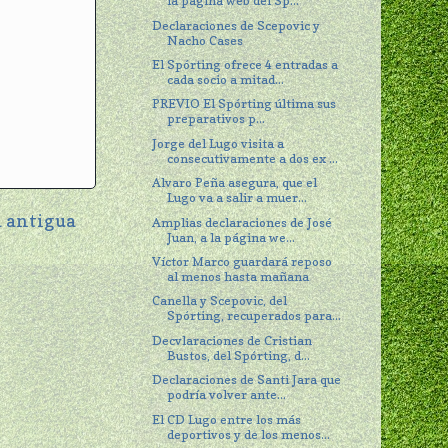
la página web del Sp...
Declaraciones de Scepovic y
Nacho Cases
El Spórting ofrece 4 entradas a
cada socio a mitad...
PREVIO El Spórting última sus
preparativos p...
Jorge del Lugo visita a
consecutivamente a dos ex ...
Alvaro Peña asegura, que el
Lugo va a salir a muer...
 antigua
Amplias declaraciones de José
Juan, a la página we...
Víctor Marco guardará reposo
al menos hasta mañana
Canella y Scepovic, del
Spórting, recuperados para...
Decvlaraciones de Cristian
Bustos, del Spórting, d...
Declaraciones de Santi Jara que
podría volver ante...
El CD Lugo entre los más
deportivos y de los menos...