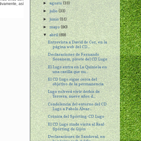
agosto
(33)
►
tivamente, así
julio
(33)
►
junio
(51)
►
mayo
(90)
►
abril
(69)
▼
Entrevista a David de Coz, en la
página web del CD...
Declaraciones de Fernando
Seoanem, pivote del CD Lugo
El Lugo entra en La Quiniela en
una casilla que nu...
El CD Lugo sigue cerca del
objetivo de la permanencia
Lugo volverá vivir derbis de
Tercera, nueve años d...
Condolencia del entorno del CD
Lugo a Pabolo Álvar...
Crónica del Spórting-CD Lugo
El CD Lugo rinde visita al Real
Spórting de Gijón
Declaraciones de Sandoval, en