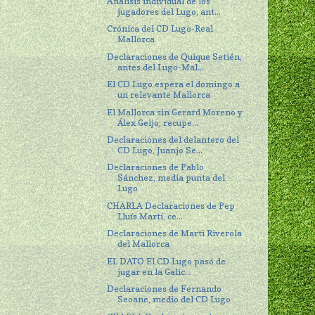
Análisis individual de los
jugadores del Lugo, ant...
Crónica del CD Lugo-Real
Mallorca
Declaraciones de Quique Setién,
antes del Lugo-Mal...
El CD Lugo espera el domingo a
un relevante Mallorca
El Mallorca sin Gerard Moreno y
Álex Geijo, recupe...
Declaraciones del delantero del
CD Lugo, Juanjo Se...
Declaraciones de Pablo
Sánchez, media punta del
Lugo
CHARLA Declaraciones de Pep
Lluís Martí, ce...
Declaraciones de Marti Riverola
del Mallorca
EL DATO El CD Lugo pasó de
jugar en la Galic...
Declaraciones de Fernando
Seoane, medio del CD Lugo