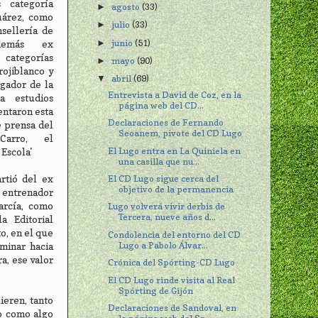
 categoría
agosto
(33)
►
Suárez, como
julio
(33)
►
sellería de
junio
(51)
►
demás ex
 categorías
mayo
(90)
►
rojiblanco y
abril
(69)
▼
gador de la
Entrevista a David de Coz, en la
a estudios
página web del CD...
entaron esta
Declaraciones de Fernando
e prensa del
Seoanem, pivote del CD Lugo
Carro, el
El Lugo entra en La Quiniela en
 Escola'
una casilla que nu...
El CD Lugo sigue cerca del
artió del ex
objetivo de la permanencia
ntrenador
arcía, como
Lugo volverá vivir derbis de
Tercera, nueve años d...
a Editorial
o, en el que
Condolencia del entorno del CD
Lugo a Pabolo Álvar...
aminar hacia
a, ese valor
Crónica del Spórting-CD Lugo
El CD Lugo rinde visita al Real
Spórting de Gijón
ieren, tanto
Declaraciones de Sandoval, en
do como algo