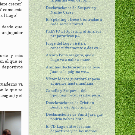
la página web del Sp...
iere crecer"
Declaraciones de Scepovic y
b" como este
Nacho Cases
el Lugo".
El Spórting ofrece 4 entradas a
cada socio a mitad...
i desde que
PREVIO El Spórting última sus
e un jugador
preparativos p...
Jorge del Lugo visita a
consecutivamente a dos ex ...
Alvaro Peña asegura, que el
porte y más
Lugo va a salir a muer...
en el que se
 deportivos
Amplias declaraciones de José
Juan, a la página we...
Víctor Marco guardará reposo
al menos hasta mañana
 cuaderno va
on lo que se
Canella y Scepovic, del
Spórting, recuperados para...
League) y el
Decvlaraciones de Cristian
Bustos, del Spórting, d...
Declaraciones de Santi Jara que
podría volver ante...
El CD Lugo entre los más
deportivos y de los menos...