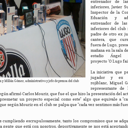
entrenador de las
inferiores, Javier 
Inspector de la Con
Eduación y a
entrenador de las
inferiores del club 
padre de otro ex ju
cantera, que curs
fuera de Lugo, pres
mañana en la sala d
estadio Ángel 
proyecto 'O Lugo fai
La iniciativa que p
jugador y ex e
 y Millán Gómez, administrativo y jefe de prensa del club
rojiblanc, Miguel G
representante de l
 según afirmó Carlos Mouriz, que fue el que hizo la presentación del act
n presnetar un proyecto especial como este" algo que equivale a "c
 que según Mouriz en el club se palpa que "cada vez sentimos más fuer
ños cumpliendo escrupulosamente, tanto los compromisos que se adqu
la gente que está con nosotros, deportivamente se nos está aceptan