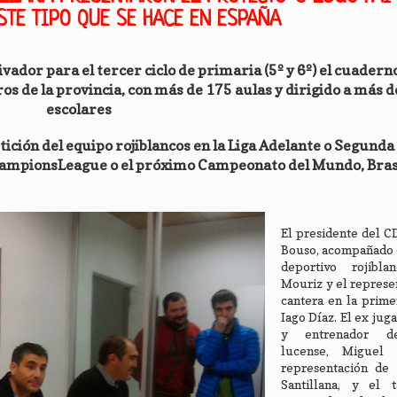
STE TIPO QUE SE HACE EN ESPAÑA
ador para el tercer ciclo de primaria (5º y 6º) el cuadern
s de la provincia, con más de 175 aulas y dirigido a más d
escolares
ión del equipo rojiblancos en la Liga Adelante o Segunda 
ChampionsLeague o el próximo Campeonato del Mundo, Bras
El presidente del C
Bouso, acompañado d
deportivo rojibla
Mouriz y el represe
cantera en la primer
Iago Díaz. El ex jug
y entrenador d
lucense, Miguel 
representación de l
Santillana, y el 