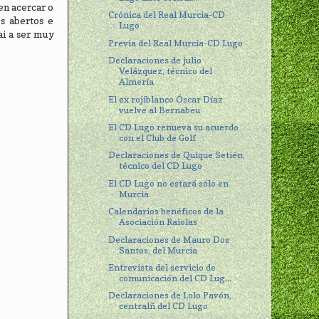
en acercar o
Crónica del Real Murcia-CD
os abertos e
Lugo
ai a ser muy
Previa del Real Murcia-CD Lugo
Declaraciones de julio
Velázquez, técnico del
Almería
El ex rojiblanco Óscar Díaz
vuelve al Bernabeu
El CD Lugo renueva su acuerdo
con el Club de Golf
Declaraciones de Quique Setién,
técnico del CD Lugo
El CD Lugo no estará sólo en
Murcia
Calendarios benéficos de la
Asociación Raiolas
Declaraciones de Mauro Dos
Santos, del Murcia
Entrevista del servicio de
comunicación del CD Lug...
Declaraciones de Lolo Pavón,
centralñ del CD Lugo