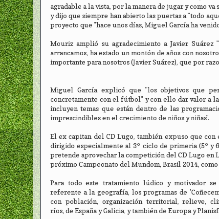
agradable a la vista, por la manera de jugar y como va
y dijo que siempre han abierto las puertas a "todo aqu
proyecto que "hace unos días, Miguel García ha veni
Mouriz amplió su agradecimiento a Javier Suárez 
arrancamos, ha estado un montón de años con nosotros
importante para nosotros (Javier Suárez), que por razo
Miguel García explicó que "los objetivos que per
concretamente con el fútbol" y con ello dar valor a 
incluyen temas que están dentro de las programacio
imprescindibles en el crecimiento de niños y niñas".
El ex capitan del CD Lugo, también expuso que con est
dirigido especialmente al 3º ciclo de primeria (5º y
pretende aprovechar la competición del CD Lugo en L
próximo Campeonato del Mundom, Brasil 2014, como t
Para todo este tratamiento lúdico y motivador se 
referente a la geografía, los programas de 'Coñecem
con población, organización territorial, relieve, cl
ríos, de España y Galicia, y también de Europa y Planisf