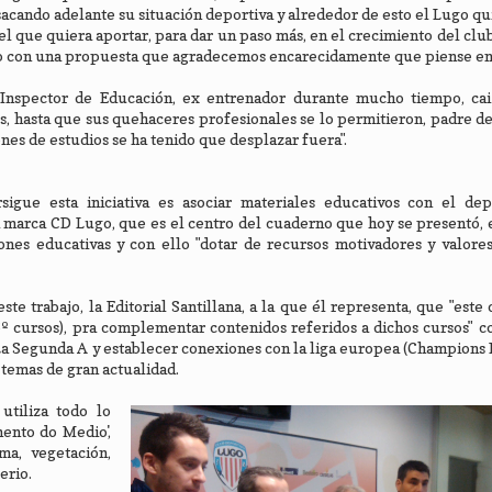
 sacando adelante su situación deportiva y alrededor de esto el Lugo qu
el que quiera aportar, para dar un paso más, en el crecimiento del clu
do con una propuesta que agradecemos encarecidamente que piense en 
"Inspector de Educación, ex entrenador durante mucho tiempo, ca
, hasta que sus quehaceres profesionales se lo permitieron, padre d
nes de estudios se ha tenido que desplazar fuera".
sigue esta iniciativa es asociar materiales educativos con el de
la marca CD Lugo, que es el centro del cuaderno que hoy se presentó, 
nes educativas y con ello "dotar de recursos motivadores y valores
e trabajo, la Editorial Santillana, a la que él representa, que "este
 6º cursos), pra complementar contenidos referidos a dichos cursos" c
a Segunda A y establecer conexiones con la liga europea (Champions 
emas de gran actualidad.
utiliza todo lo
ento do Medio',
ima, vegetación,
erio.