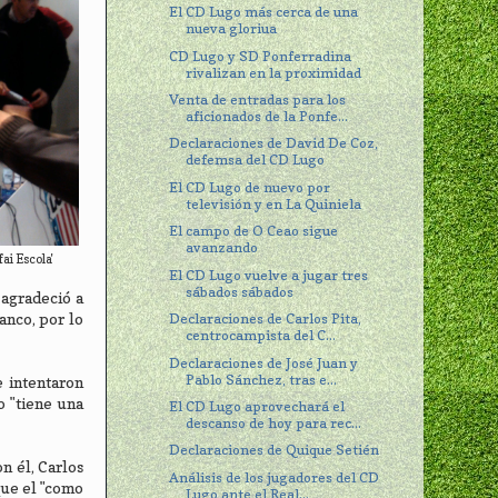
El CD Lugo más cerca de una
nueva gloriua
CD Lugo y SD Ponferradina
rivalizan en la proximidad
Venta de entradas para los
aficionados de la Ponfe...
Declaraciones de David De Coz,
defemsa del CD Lugo
El CD Lugo de nuevo por
televisión y en La Quiniela
El campo de O Ceao sigue
avanzando
ai Escola'
El CD Lugo vuelve a jugar tres
sábados sábados
 agradeció a
Declaraciones de Carlos Pita,
anco, por lo
centrocampista del C...
Declaraciones de José Juan y
Pablo Sánchez, tras e...
e intentaron
o "tiene una
El CD Lugo aprovechará el
descanso de hoy para rec...
Declaraciones de Quique Setién
on él, Carlos
Análisis de los jugadores del CD
que el "como
Lugo ante el Real...