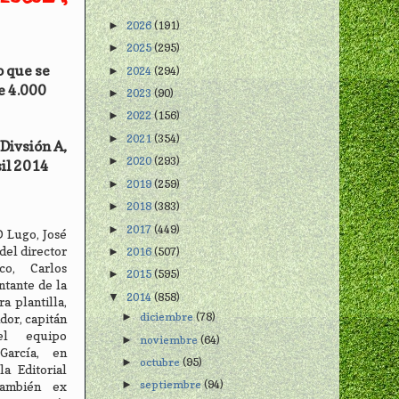
2026
(191)
►
2025
(295)
►
o que se
2024
(294)
►
e 4.000
2023
(90)
►
2022
(156)
►
2021
(354)
►
Divsión A,
2020
(293)
►
il 2014
2019
(259)
►
2018
(383)
►
2017
(449)
►
D Lugo, José
el director
2016
(507)
►
nco, Carlos
2015
(595)
►
ntante de la
2014
(858)
▼
a plantilla,
diciembre
(78)
►
ador, capitán
el equipo
noviembre
(64)
►
García, en
octubre
(95)
►
a Editorial
septiembre
(94)
►
también ex