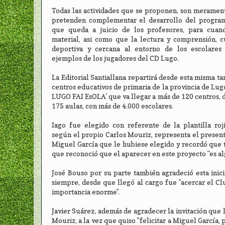
Todas las actividades que se proponen, son merament
pretenden complementar el desarrollo del program
que queda a juicio de los profesores, para cuand
material, asi como que la lectura y comprensión, c
deportiva y cercana al entorno de los escolares
ejemplos de los jugadores del CD Lugo.
La Editorial Santiallana repartirá desde esta misma ta
centros educativos de primaria de la provincia de Lug
LUGO FAI EsOLA' que va llegar a más de 120 centros, d
175 aulas, con más de 4.000 escolares.
Iago fue elegido con referente de la plantilla roj
según el propio Carlos Mouriz, representa el presente
Miguel García que le hubiese elegido y recordó que t
que reconoció que el aparecer en este proyecto "es a
José Bouso por su parte también agradeció esta inici
siempre, desde que llegó al cargo fue "acercar el Cl
importancia enorme".
Javier Suárez, además de agradecer la invitación que le
Mouriz, a la vez que quiso "felicitar a Miguel García,