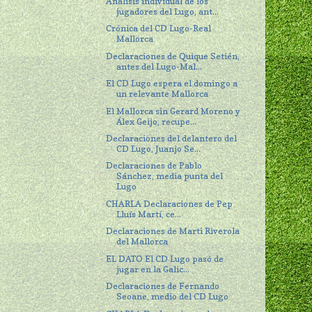
Análisis individual de los
jugadores del Lugo, ant...
Crónica del CD Lugo-Real
Mallorca
Declaraciones de Quique Setién,
antes del Lugo-Mal...
El CD Lugo espera el domingo a
un relevante Mallorca
El Mallorca sin Gerard Moreno y
Álex Geijo, recupe...
Declaraciones del delantero del
CD Lugo, Juanjo Se...
Declaraciones de Pablo
Sánchez, media punta del
Lugo
CHARLA Declaraciones de Pep
Lluís Martí, ce...
Declaraciones de Marti Riverola
del Mallorca
EL DATO El CD Lugo pasó de
jugar en la Galic...
Declaraciones de Fernando
Seoane, medio del CD Lugo