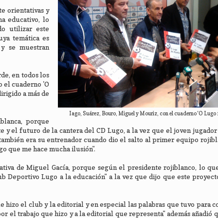
e orientativas y
a educativo, lo
o utilizar este
uya temática es
 y se muestran
rde, en todos los
o el cuaderno 'O
irigido a más de
Iago, Suárez, Bouro, Miguel y Mouriz, con el cuaderno 'O Lugo f
iblanca, porque
 y el futuro de la cantera del CD Lugo, a la vez que el joven jugador
ambién era su entrenador cuando dio el salto al primer equipo rojibl
lgo que me hace mucha ilusión".
ativa de Miguel Gacía, porque según el presidente rojiblanco, lo qu
ub Deportivo Lugo a la educación" a la vez que dijo que este proyect
 hizo el club y la editorial y en especial las palabras que tuvo para c
 por el trabajo que hizo y a la editorial que representa" además añadió 