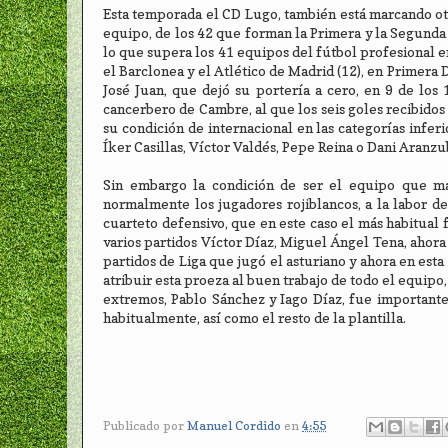
Esta temporada el CD Lugo, también está marcando otro
equipo, de los 42 que forman la Primera y la Segunda D
lo que supera los 41 equipos del fútbol profesional en
el Barclonea y el Atlético de Madrid (12), en Primera 
José Juan, que dejó su portería a cero, en 9 de los 
cancerbero de Cambre, al que los seis goles recibidos
su condición de internacional en las categorías infe
Íker Casillas, Víctor Valdés, Pepe Reina o Dani Aranzub
Sin embargo la condición de ser el equipo que más
normalmente los jugadores rojiblancos, a la labor d
cuarteto defensivo, que en este caso el más habitual
varios partidos Víctor Díaz, Miguel Ángel Tena, ahora e
partidos de Liga que jugó el asturiano y ahora en es
atribuir esta proeza al buen trabajo de todo el equipo
extremos, Pablo Sánchez y Iago Díaz, fue importante,
habitualmente, así como el resto de la plantilla.
Publicado por
Manuel Cordido
en
4:55