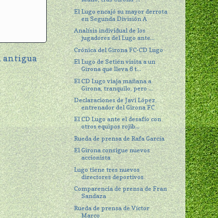
El Lugo encajó su mayor derrota
en Segunda División A
Analísis individual de los
jugadores del Lugo ante...
Crónica del Girona FC-CD Lugo
 antigua
El Lugo de Setién visita a un
Girona que lleva 6 t...
El CD Lugo viaja mañana a
Girona, tranquilo, pero ...
Declaraciones de Javi López,
entrenador del Girona FC
El CD Lugo ante el desafío con
otros equipos rojib...
Rueda de prensa de Rafa García
El Girona consigue nuevos
accionista
Lugo tiene tres nuevos
directores deportivos
Comparencia de prensa de Fran
Sandaza
Rueda de prensa de Víctor
Marco