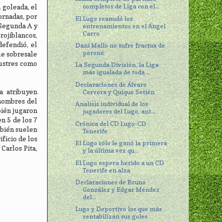
completos de Liga con el...
 goleada, el
ornadas, por
El Lugo reanudó los
 Segunda A y
entrenamientos en el Ángel
Carro
rojiblancos,
defendió, el
Dani Mallo no sufre fractua de
peroné
ue sobresale
lustres como
La Segunda División, la Liga
más igualada de toda ...
Declaraciones de Álvaro
a atribuyen
Cervera y Quique Setién
 nombres del
Analísis individual de los
bién jugaron
jugadores del Lugo, ant...
en 5 de los 7
Crónica del CD Lugo-CD
mbién suelen
Tenerife
ficio de los
El Lugo sólo le ganó la primera
Carlos Pita,
y la última vez qu...
El Lugo espera herido a un CD
Tenerife en alza
Declaraciones de Bruno
González y Edgar Méndez
del...
Lugo y Deportivo los que más
rentabilizan sus goles