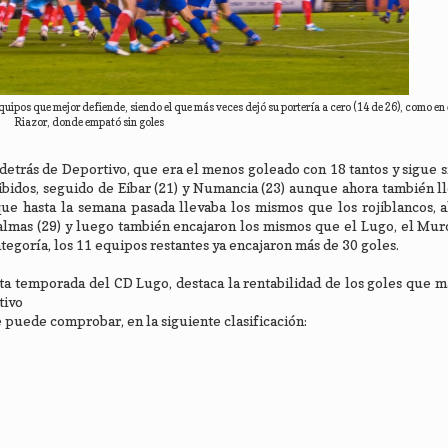
quipos que mejor defiende, siendo el que más veces dejó su portería a cero (14 de 26), como en 
Riazor, donde empató sin goles
detrás de Deportivo, que era el menos goleado con 18 tantos y sigue s
cibidos, seguido de Eibar (21) y Numancia (23) aunque ahora también 
que hasta la semana pasada llevaba los mismos que los rojiblancos, 
almas (29) y luego también encajaron los mismos que el Lugo, el Murc
ategoría, los 11 equipos restantes ya encajaron más de 30 goles.
sta temporada del CD Lugo, destaca la rentabilidad de los goles que m
tivo
e puede comprobar, en la siguiente clasificación: