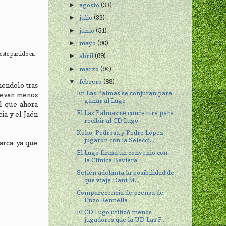
agosto
(33)
►
julio
(33)
►
junio
(51)
►
mayo
(90)
►
este partido en
abril
(69)
►
marzo
(94)
►
febrero
(88)
▼
iendolo tras
En Las Palmas se conjuran para
llevan menos
ganar al Lugo
al que ahora
El Las Palmas se concentra para
ia y el Jaén
recibir al CD Lugo
Keko, Pedrosa y Pedro López
jugaron con la Selecci...
arca, ya que
El Lugo firma un convenio con
la Clínica Baviera
Setién adelanta la posibilidad de
que viaje Dani M...
Comparecencia de prensa de
Enzo Rennella
El CD Lugo utilizó menos
jugadores que la UD Las P...