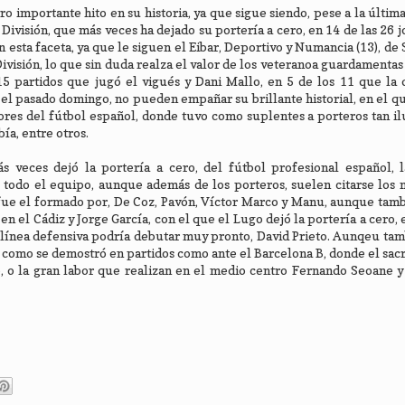
 importante hito en su historia, ya que sigue siendo, pese a la última
ivisión, que más veces ha dejado su portería a cero, en 14 de las 26 j
 esta faceta, ya que le siguen el Eibar, Deportivo y Numancia (13), de
División, lo que sin duda realza el valor de los veteranoa guardamentas 
15 partidos que jugó el vigués y Dani Mallo, en 5 de los 11 que la 
 el pasado domingo, no pueden empañar su brillante historial, en el q
riores del fútbol español, donde tuvo como suplentes a porteros tan i
ía, entre otros.
 veces dejó la portería a cero, del fútbol profesional español, l
e todo el equipo, aunque además de los porteros, suelen citarse los
 fue el formado por, De Coz, Pavón, Víctor Marco y Manu, aunque tam
n el Cádiz y Jorge García, con el que el Lugo dejó la portería a cero, 
ta línea defensiva podría debutar muy pronto, David Prieto. Aunqeu ta
, como se demostró en partidos como ante el Barcelona B, donde el sacri
 o la gran labor que realizan en el medio centro Fernando Seoane y 