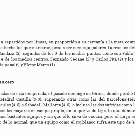
 repartidos por líneas, en proporción a su cercanía a la meta contr
de hecho los que marcaron, pese a ser menos jugadores, fueron los de
andaza (5), seguidos de los 6 de los medias puntas, como son Pablo 
4 de los medios centros, Fernando Seoane (2) y Carlos Pita (2) y los 
de penalti) y Víctor Marco (1).
a a cero
eadas de esta temporada, el pasado domingo en Girona, donde perdió 
Madrid Castilla (6-0), superando otras como las del Barcelona-Hérc
ules (4-0) o Sabadell-Mallorca (4-0), o incluso las dos sufridas como l
 son las mayores en campo propio, en lo que va de Liga, lo que demu
ner bastantes equipos y sin que ello sirva de excusa, pero el Lugo e
 de lo normal, que un equipo como el rojiblanco sufra este tipo de 'a