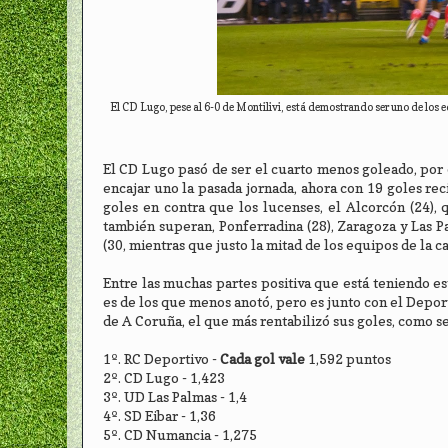
El CD Lugo, pese al 6-0 de Montilivi, está demostrando ser uno de los e
El CD Lugo pasó de ser el cuarto menos goleado, por 
encajar uno la pasada jornada, ahora con 19 goles re
goles en contra que los lucenses, el Alcorcón (24), 
también superan, Ponferradina (28), Zaragoza y Las P
(30, mientras que justo la mitad de los equipos de la c
Entre las muchas partes positiva que está teniendo e
es de los que menos anotó, pero es junto con el Depor
de A Coruña, el que más rentabilizó sus goles, como s
1º. RC Deportivo -
Cada gol vale
1,592 puntos
2º. CD Lugo - 1,423
3º. UD Las Palmas - 1,4
4º. SD Eibar - 1,36
5º. CD Numancia - 1,275