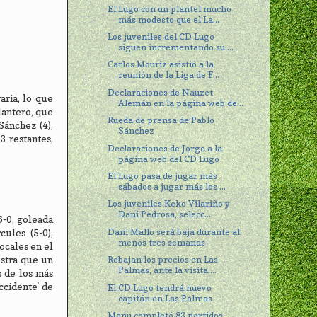
El Lugo con un plantel mucho
más modesto que el La...
Los juveniles del CD Lugo
siguen incrementando su ...
Carlos Mouriz asistió a la
reunión de la Liga de F...
Declaraciones de Nauzet
aria, lo que
Alemán en la página web de...
lantero, que
Rueda de prensa de Pablo
Sánchez (4),
Sánchez
3 restantes,
Declaraciones de Jorge a la
página web del CD Lugo
El Lugo pasa de jugar más
sábados a jugar más los ...
Los juveniles Keko Vilariño y
Dani Pedrosa, selecc...
6-0, goleada
Dani Mallo será baja durante al
ules (5-0),
menos tres semanas
ocales en el
estra que un
Rebajan los precios en Las
Palmas, ante la visita ...
s de los más
ccidente' de
El CD Lugo tendrá nuevo
capitán en Las Palmas
Manu completó 83 partidos