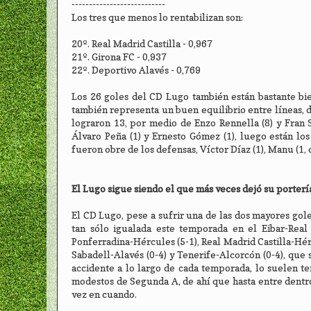
---------------------------
Los tres que menos lo rentabilizan son:
20º. Real Madrid Castilla - 0,967
21º. Girona FC - 0,937
22º. Deportivo Alavés - 0,769
Los 26 goles del CD Lugo también están bastante bien
también representa un buen equilibrio entre líneas, 
lograron 13, por medio de Enzo Rennella (8) y Fran S
Álvaro Peña (1) y Ernesto Gómez (1), luego están los 
fueron obre de los defensas, Víctor Díaz (1), Manu (1, 
El Lugo sigue siendo el que más veces dejó su porterí
El CD Lugo, pese a sufrir una de las dos mayores gol
tan sólo igualada este temporada en el Eibar-Real 
Ponferradina-Hércules (5-1), Real Madrid Castilla-Hérc
Sabadell-Alavés (0-4) y Tenerife-Alcorcón (0-4), que
accidente a lo largo de cada temporada, lo suelen te
modestos de Segunda A, de ahí que hasta entre dentro
vez en cuando.