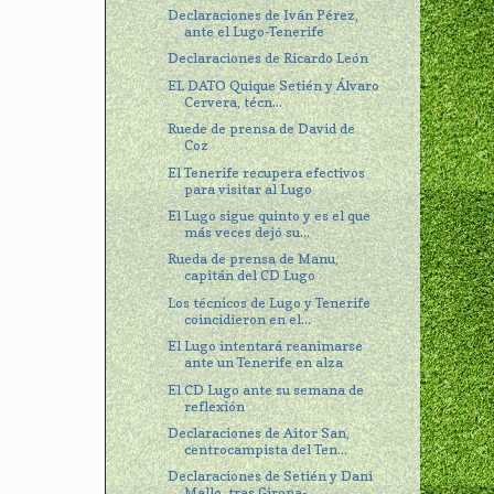
Declaraciones de Iván Pérez,
ante el Lugo-Tenerife
Declaraciones de Ricardo León
EL DATO Quique Setién y Álvaro
Cervera, técn...
Ruede de prensa de David de
Coz
El Tenerife recupera efectivos
para visitar al Lugo
El Lugo sigue quinto y es el que
más veces dejó su...
Rueda de prensa de Manu,
capitán del CD Lugo
Los técnicos de Lugo y Tenerife
coincidieron en el...
El Lugo intentará reanimarse
ante un Tenerife en alza
El CD Lugo ante su semana de
reflexión
Declaraciones de Aitor San,
centrocampista del Ten...
Declaraciones de Setién y Dani
Mallo, tras Girona-...