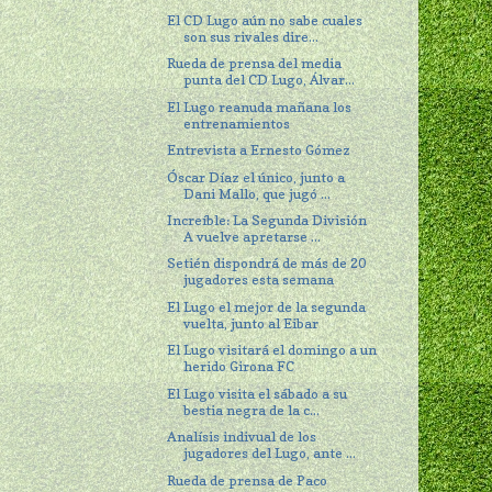
El CD Lugo aún no sabe cuales
son sus rivales dire...
Rueda de prensa del media
punta del CD Lugo, Álvar...
El Lugo reanuda mañana los
entrenamientos
Entrevista a Ernesto Gómez
Óscar Díaz el único, junto a
Dani Mallo, que jugó ...
Increíble: La Segunda División
A vuelve apretarse ...
Setién dispondrá de más de 20
jugadores esta semana
El Lugo el mejor de la segunda
vuelta, junto al Eibar
El Lugo visitará el domingo a un
herido Girona FC
El Lugo visita el sábado a su
bestia negra de la c...
Analísis indivual de los
jugadores del Lugo, ante ...
Rueda de prensa de Paco