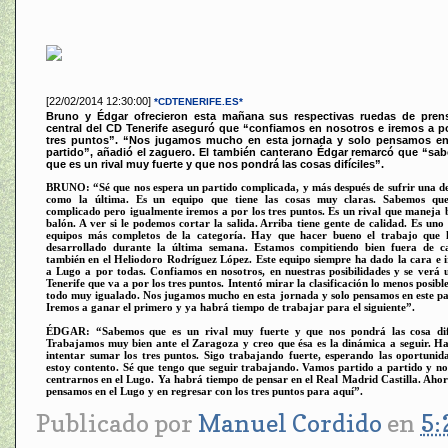
[22/02/2014 12:30:00]
*CDTENERIFE.ES*
Bruno y Édgar ofrecieron esta mañana sus respectivas ruedas de prens
central del CD Tenerife aseguró que “confiamos en nosotros e iremos a p
tres puntos”. “Nos jugamos mucho en esta jornada y solo pensamos en
partido”, añadió el zaguero. El también canterano Édgar remarcó que “sa
que es un rival muy fuerte y que nos pondrá las cosas difíciles”.
BRUNO: “Sé que nos espera un partido complicada, y más después de sufrir una d
como la última. Es un equipo que tiene las cosas muy claras. Sabemos qu
complicado pero igualmente iremos a por los tres puntos. Es un rival que maneja b
balón. A ver si le podemos cortar la salida. Arriba tiene gente de calidad. Es uno 
equipos más completos de la categoría. Hay que hacer bueno el trabajo que
desarrollado durante la última semana. Estamos compitiendo bien fuera de c
también en el Heliodoro Rodríguez López. Este equipo siempre ha dado la cara e 
a Lugo a por todas. Confiamos en nosotros, en nuestras posibilidades y se verá
Tenerife que va a por los tres puntos. Intentó mirar la clasificación lo menos posible
todo muy igualado. Nos jugamos mucho en esta jornada y solo pensamos en este pa
Iremos a ganar el primero y ya habrá tiempo de trabajar para el siguiente”.
ÉDGAR: “Sabemos que es un rival muy fuerte y que nos pondrá las cosa difí
Trabajamos muy bien ante el Zaragoza y creo que ésa es la dinámica a seguir. H
intentar sumar los tres puntos. Sigo trabajando fuerte, esperando las oportunid
estoy contento. Sé que tengo que seguir trabajando. Vamos partido a partido y no
centrarnos en el Lugo. Ya habrá tiempo de pensar en el Real Madrid Castilla. Ahor
pensamos en el Lugo y en regresar con los tres puntos para aquí”.
Publicado por
Manuel Cordido
en
5: