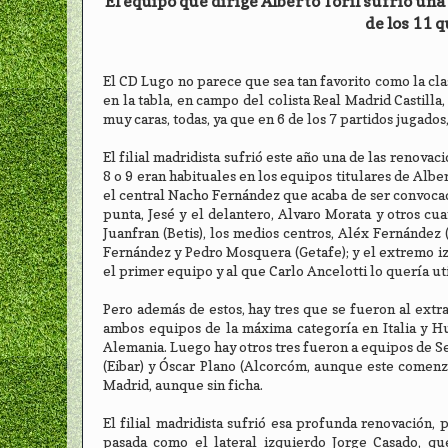
El equipo que dirige Alberto Toril sufrió un
de los 11 q
El CD Lugo no parece que sea tan favorito como la clas
en la tabla, en campo del colista Real Madrid Castilla
muy caras, todas, ya que en 6 de los 7 partidos jugados
El filial madridista sufrió este año una de las renova
8 o 9 eran habituales en los equipos titulares de Albe
el central Nacho Fernández que acaba de ser convocad
punta, Jesé y el delantero, Alvaro Morata y otros cu
Juanfran (Betis), los medios centros, Aléx Fernández
Fernández y Pedro Mosquera (Getafe); y el extremo iz
el primer equipo y al que Carlo Ancelotti lo quería ut
Pero además de estos, hay tres que se fueron al extra
ambos equipos de la máxima categoría en Italia y Hu
Alemania. Luego hay otros tres fueron a equipos de Se
(Eibar) y Óscar Plano (Alcorcóm, aunque este comenzó
Madrid, aunque sin ficha.
El filial madridista sufrió esa profunda renovación,
pasada como el lateral izquierdo Jorge Casado, q