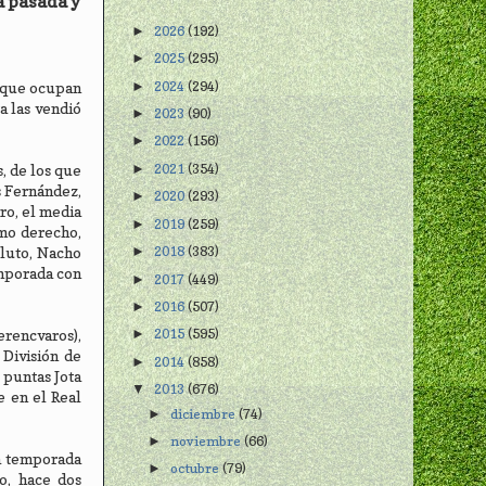
a pasada y
2026
(192)
►
2025
(295)
►
2024
(294)
►
n que ocupan
a las vendió
2023
(90)
►
2022
(156)
►
2021
(354)
►
, de los que
s Fernández,
2020
(293)
►
ro, el media
2019
(259)
►
emo derecho,
2018
(383)
►
oluto, Nacho
emporada con
2017
(449)
►
2016
(507)
►
2015
(595)
erencvaros),
►
 División de
2014
(858)
►
 puntas Jota
2013
(676)
▼
e en el Real
diciembre
(74)
►
noviembre
(66)
►
la temporada
octubre
(79)
►
o, hace dos