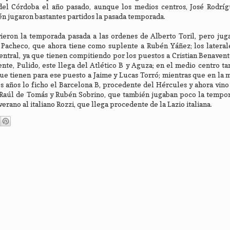
del Córdoba el año pasado, aunque los medios centros, José Rodrí
n jugaron bastantes partidos la pasada temporada.
eron la temporada pasada a las ordenes de Alberto Toril, pero jug
 Pacheco, que ahora tiene como suplente a Rubén Yáñez; los lateral
ntral, ya que tienen compitiendo por los puestos a Cristian Benaven
ente, Pulido, este llega del Atlético B y Aguza; en el medio centro t
ue tienen para ese puesto a Jaime y Lucas Torró; mientras que en la 
 años lo ficho el Barcelona B, procedente del Hércules y ahora vino
, Raúl de Tomás y Rubén Sobrino, que también jugaban poco la tempo
rano al italiano Rozzi, que llega procedente de la Lazio italiana.