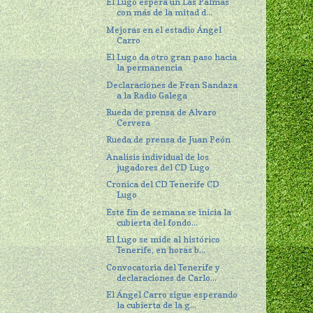
El Lugo espera un Las Palmas
con más de la mitad d...
Mejoras en el estadio Ángel
Carro
El Lugo da otro gran paso hacia
la permanencia
Declaraciones de Fran Sandaza
a la Radio Galega
Rueda de prensa de Alvaro
Cervera
Rueda de prensa de Juan Peón
Analisis individual de los
jugadores del CD Lugo
Cronica del CD Tenerife CD
Lugo
Este fin de semana se inicia la
cubierta del fondo...
El Lugo se mide al histórico
Tenerife, en horas b...
Convocatoria del Tenerife y
declaraciones de Carlo...
El Ángel Carro sigue esperando
la cubierta de la g...