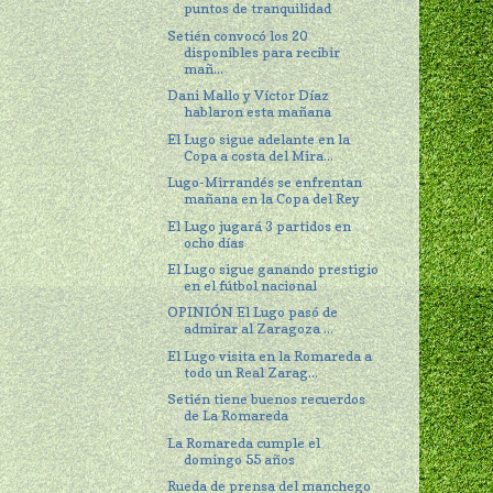
puntos de tranquilidad
Setién convocó los 20
disponibles para recibir
mañ...
Dani Mallo y Víctor Díaz
hablaron esta mañana
El Lugo sigue adelante en la
Copa a costa del Mira...
Lugo-Mirrandés se enfrentan
mañana en la Copa del Rey
El Lugo jugará 3 partidos en
ocho días
El Lugo sigue ganando prestigio
en el fútbol nacional
OPINIÓN El Lugo pasó de
admirar al Zaragoza ...
El Lugo visita en la Romareda a
todo un Real Zarag...
Setién tiene buenos recuerdos
de La Romareda
La Romareda cumple el
domingo 55 años
Rueda de prensa del manchego