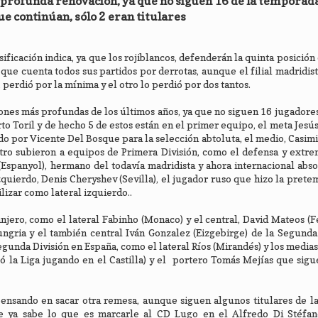
a profunda renovación, ya que no siguen 16 de la temporad
ue continúan, sólo 2 eran titulares
ificación indica, ya que los rojiblancos, defenderán la quinta posició
, que cuenta todos sus partidos por derrotas, aunque el filial madridist
, perdió por la mínima y el otro lo perdió por dos tantos.
ciones más profundas de los últimos años, ya que no siguen 16 jugadores
rto Toril y de hecho 5 de estos están en el primer equipo, el meta Jesú
o por Vicente Del Bosque para la selección abtoluta, el medio, Casimi
atro subieron a equipos de Primera División, como el defensa y extr
 (Espanyol), hermano del todavía madridista y ahora internacional abs
quierdo, Denis Cheryshev (Sevilla), el jugador ruso que hizo la pret
ilizar como lateral izquierdo..
njero, como el lateral Fabinho (Monaco) y el central, David Mateos (F
ngria y el también central Iván Gonzalez (Eizgebirge) de la Segunda
gunda División en España, como el lateral Ríos (Mirandés) y los medias
 la Liga jugando en el Castilla) y el portero Tomás Mejías que sigu
 pensando en sacar otra remesa, aunque siguen algunos titulares de 
ue ya sabe lo que es marcarle al CD Lugo en el Alfredo Di Stéfan