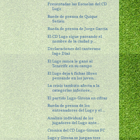
Presentadas las Escuelas del CD
Lugo
Ruede de prensa de Quique
Setién
Rueda de prensa de Jorge García
El CD Lugo sigue paseando el
nombre de la ciudad p...
Declaraciones del canterano
Iago Díaz
El Lugo nunca le ganó al
Tenerife en su campo
El Lugo deja 4 fichas libres
pensando en los juven...
La crisis también afecta a la
categorías inferiore...
El partido Lugo-Girona en cifras
Rueda de prensa de los
entrenadores del Lugo y el ...
Analisis individual de los
jugadores del Lugo ante...
Cronica del CD Lugo-Girona FC
Lugo y Girona se juegan tres