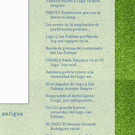
Valerón vuelve a Lugo 18 años
después
PREVIO Setién cree que con la
lluvia el camp...
Los socios de la ampliación de
preferencia podrían...
Lugo y Las Palmas perfilarán
hoy sus equipos en la...
Rueda de prensa del entrenador
del Las Palmas
CHARLA Pablo Sánchez ve al CD
Lugo "con conf...
Sandaza podría volver a la
titularidad del Lugo an...
El ex jugador de Lugo y Las
Palmas Antonio Guayre ...
Suspendido el derbi Lajosa-
Corgo, por indisposició...
De Coz guarda buenos
recuerdos del Lugo-Las
 antigua
Palmas...
EL DATO El lucense Gerardo
Rodríguez visitó ...