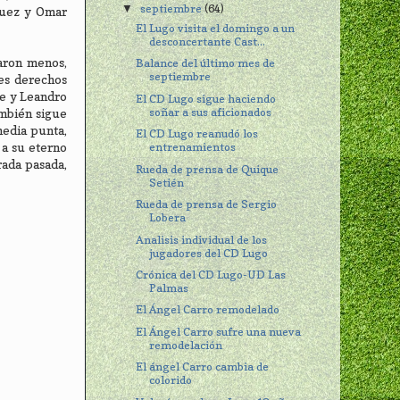
septiembre
(64)
▼
guez y Omar
El Lugo visita el domingo a un
desconcertante Cast...
aron menos,
Balance del último mes de
septiembre
es derechos
te y Leandro
El CD Lugo sigue haciendo
soñar a sus aficionados
ambién sigue
media punta,
El CD Lugo reanudó los
 a su eterno
entrenamientos
rada pasada,
Rueda de prensa de Quique
Setién
Rueda de prensa de Sergio
Lobera
Analisis individual de los
jugadores del CD Lugo
Crónica del CD Lugo-UD Las
Palmas
El Ángel Carro remodelado
El Ángel Carro sufre una nueva
remodelación
El ángel Carro cambia de
colorido