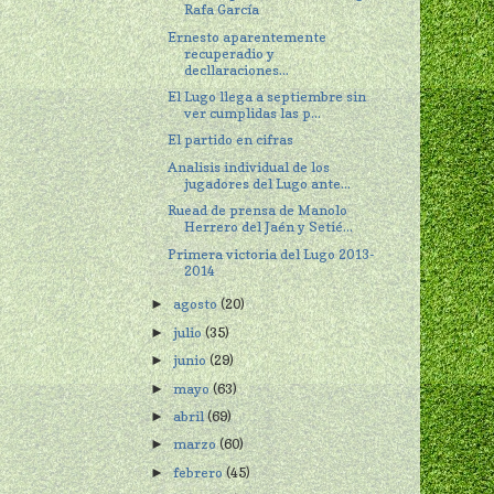
Rafa García
Ernesto aparentemente
recuperadio y
decllaraciones...
El Lugo llega a septiembre sin
ver cumplidas las p...
El partido en cifras
Analisis individual de los
jugadores del Lugo ante...
Ruead de prensa de Manolo
Herrero del Jaén y Setié...
Primera victoria del Lugo 2013-
2014
agosto
(20)
►
julio
(35)
►
junio
(29)
►
mayo
(63)
►
abril
(69)
►
marzo
(60)
►
febrero
(45)
►