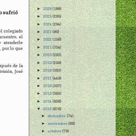
2026
(188)
►
o sufrió
2025
(295)
►
2024
(294)
►
el colegiado
2023
(90)
►
ncuentro, el
2022
(156)
►
e atenderle
2021
(354)
►
, por lo que
2020
(293)
►
2019
(259)
►
espués de la
2018
(383)
►
visión, José
2017
(449)
►
2016
(507)
►
2015
(595)
►
2014
(858)
►
2013
(676)
▼
diciembre
(74)
►
noviembre
(66)
►
octubre
(79)
►