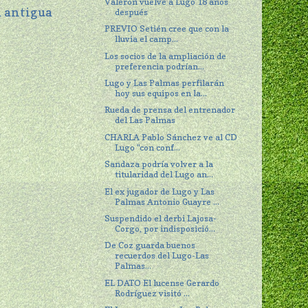
Valerón vuelve a Lugo 18 años
 antigua
después
PREVIO Setién cree que con la
lluvia el camp...
Los socios de la ampliación de
preferencia podrían...
Lugo y Las Palmas perfilarán
hoy sus equipos en la...
Rueda de prensa del entrenador
del Las Palmas
CHARLA Pablo Sánchez ve al CD
Lugo "con conf...
Sandaza podría volver a la
titularidad del Lugo an...
El ex jugador de Lugo y Las
Palmas Antonio Guayre ...
Suspendido el derbi Lajosa-
Corgo, por indisposició...
De Coz guarda buenos
recuerdos del Lugo-Las
Palmas...
EL DATO El lucense Gerardo
Rodríguez visitó ...