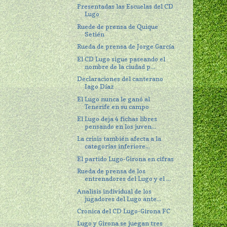
Presentadas las Escuelas del CD
Lugo
Ruede de prensa de Quique
Setién
Rueda de prensa de Jorge García
El CD Lugo sigue paseando el
nombre de la ciudad p...
Declaraciones del canterano
Iago Díaz
El Lugo nunca le ganó al
Tenerife en su campo
El Lugo deja 4 fichas libres
pensando en los juven...
La crisis también afecta a la
categorías inferiore...
El partido Lugo-Girona en cifras
Rueda de prensa de los
entrenadores del Lugo y el ...
Analisis individual de los
jugadores del Lugo ante...
Cronica del CD Lugo-Girona FC
Lugo y Girona se juegan tres