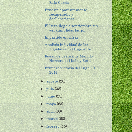
Rafa García
Ernesto aparentemente
recuperadio y
decllaraciones...
El Lugo llega a septiembre sin
ver cumplidas las p...
El partido en cifras
Analisis individual de los
jugadores del Lugo ante...
Ruead de prensa de Manolo
Herrero del Jaén y Setié...
Primera victoria del Lugo 2013-
2014
agosto
(20)
►
julio
(35)
►
junio
(29)
►
mayo
(63)
►
abril
(69)
►
marzo
(60)
►
febrero
(45)
►