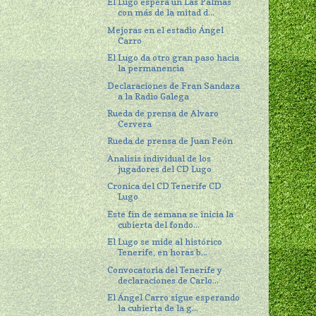
El Lugo espera un Las Palmas
con más de la mitad d...
Mejoras en el estadio Ángel
Carro
El Lugo da otro gran paso hacia
la permanencia
Declaraciones de Fran Sandaza
a la Radio Galega
Rueda de prensa de Alvaro
Cervera
Rueda de prensa de Juan Peón
Analisis individual de los
jugadores del CD Lugo
Cronica del CD Tenerife CD
Lugo
Este fin de semana se inicia la
cubierta del fondo...
El Lugo se mide al histórico
Tenerife, en horas b...
Convocatoria del Tenerife y
declaraciones de Carlo...
El Ángel Carro sigue esperando
la cubierta de la g...