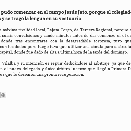
 pudo comenzar en el campo Jesús Jato, porque el colegiad
 y se tragó la lengua en su vestuario
 máxima rivalidad local, Lajosa-Corgo, de Tercera Regional, porque 
 sufrir convulsiones y cando minutos antes de dar comienzo el el e
, donde tras encontrarse con la desagradable sorpresa, tuvo qu
con los dedos, pero luego tuvo que utilizar una cánula para sacársela
capital, donde fue dado de alta a última hora de la tarde del domingo.
e Vilalba y su intención es seguir dedicándose al arbitraje, ya que d
n el nuevo delegado y único árbitro lucense que llegó a Primera Di
 vez que le desearon una pronta recuperación.