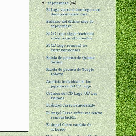
septiembre
(64)
▼
El Lugo visita el domingo a un
desconcertante Cast...
Balance del último mes de
septiembre
El CD Lugo sigue haciendo
soñar a sus aficionados
El CD Lugo reanudó los
entrenamientos
Rueda de prensa de Quique
Setién
Rueda de prensa de Sergio
Lobera
Analisis individual de los
jugadores del CD Lugo
Crónica del CD Lugo-UD Las
Palmas
El Ángel Carro remodelado
El Ángel Carro sufre una nueva
remodelación
El ángel Carro cambia de
colorido