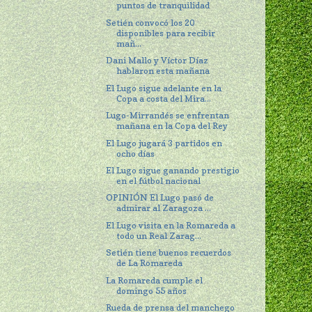
puntos de tranquilidad
Setién convocó los 20
disponibles para recibir
mañ...
Dani Mallo y Víctor Díaz
hablaron esta mañana
El Lugo sigue adelante en la
Copa a costa del Mira...
Lugo-Mirrandés se enfrentan
mañana en la Copa del Rey
El Lugo jugará 3 partidos en
ocho días
El Lugo sigue ganando prestigio
en el fútbol nacional
OPINIÓN El Lugo pasó de
admirar al Zaragoza ...
El Lugo visita en la Romareda a
todo un Real Zarag...
Setién tiene buenos recuerdos
de La Romareda
La Romareda cumple el
domingo 55 años
Rueda de prensa del manchego