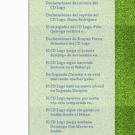
Declaraciones del técnico del
CD Lugo
Declaraciones del capitán del
CD Lugo, Manu Rodríguez
El ex jugador del CD Lugo, Piño
Quiroga recibirá e...
Declaraciones de Brayan Perea,
delantero del CD Lugo
El CD Lugo juega el primer
domingo de noviembre en...
El CD Lugo sigue haciendo
historia en el fútbol pr...
En Segunda División A se está
marcando muchos goles
El CD Lugo bate un nuevo récord
en Segunda División
El CD Lugo aparece por sexta
vez esta temporada en...
El CD Lugo sigue sin ganar en
Andúa donde el Miran...
El CD Lugo juega mañana
Domingo Das Mozas en
Andúv...