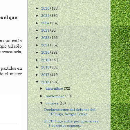
2026
(188)
►
2025
(295)
►
s el que
2024
(294)
►
2023
(90)
►
2022
(156)
►
os que están
2021
(354)
►
rgio Gil sólo
onvocatoria,
2020
(293)
►
2019
(259)
►
2018
(383)
►
 partidos en
o el mister
2017
(449)
►
2016
(507)
▼
diciembre
(32)
►
noviembre
(29)
►
octubre
(43)
▼
Declaraciones del defensa del
CD Lugo, Sergio Leuko
El CD Lugo sufre por quinta vez
3 derrotas consecu...