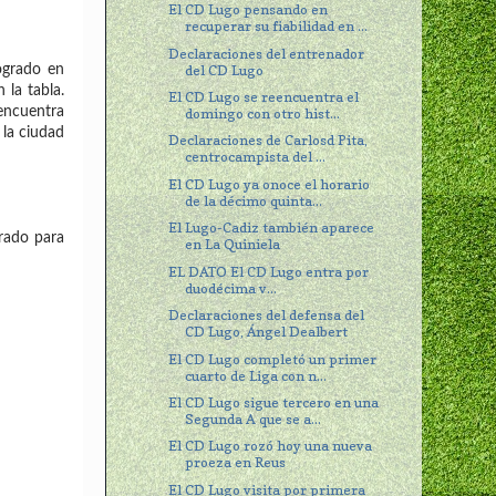
El CD Lugo pensando en
recuperar su fiabilidad en ...
Declaraciones del entrenador
del CD Lugo
ogrado en
la tabla.
El CD Lugo se reencuentra el
encuentra
domingo con otro hist...
 la ciudad
Declaraciones de Carlosd Pita,
centrocampista del ...
El CD Lugo ya onoce el horario
de la décimo quinta...
El Lugo-Cadiz también aparece
arado para
en La Quiniela
EL DATO El CD Lugo entra por
duodécima v...
Declaraciones del defensa del
CD Lugo, Ángel Dealbert
El CD Lugo completó un primer
cuarto de Liga con n...
El CD Lugo sigue tercero en una
Segunda A que se a...
El CD Lugo rozó hoy una nueva
proeza en Reus
El CD Lugo visita por primera