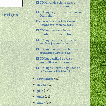
El CD Mirandés tiene nuevo
campo de entrenamiento
El CD Lugo aparece nuevo en La
 antigua
Quiniela
Declaraciones de Luis César
Sampedro, técnico del ...
El CD Lugo pensando en
mantener la buena línea el ...
El CD Lugo cerrará el mes de
octubre jugando a las...
El CD Lugo mejora sus buenos
arranques ligueros de...
El CD Lugo utilizó poco su
banquillo en el arranqu...
El CD Lugo duerme hoy líder de
la Segunda División A
septiembre
(50)
►
agosto
(42)
►
julio
(36)
►
junio
(23)
►
mayo
(40)
►