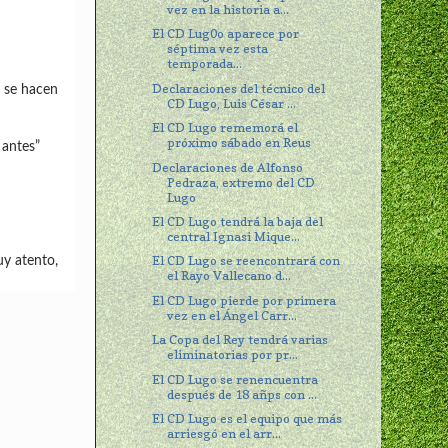
vez en la historia a...
El CD Lug0o aparece por
séptima vez esta
temporada...
Declaraciones del técnico del
e se hacen
CD Lugo, Luis César ...
El CD Lugo rememorá el
próximo sábado en Reus
 antes”
Declaraciones de Alfonso
Pedraza, extremo del CD
Lugo
El CD Lugo tendrá la baja del
central Ignasi Mique...
El CD Lugo se reencontrará con
uy atento,
el Rayo Vallecano d...
El CD Lugo pierde por primera
vez en el Ángel Carr...
La Copa del Rey tendrá varias
eliminatorias por pr...
El CD Lugo se renencuentra
después de 18 añps con ...
El CD Lugo es el equipo que más
arriesgó en el arr...