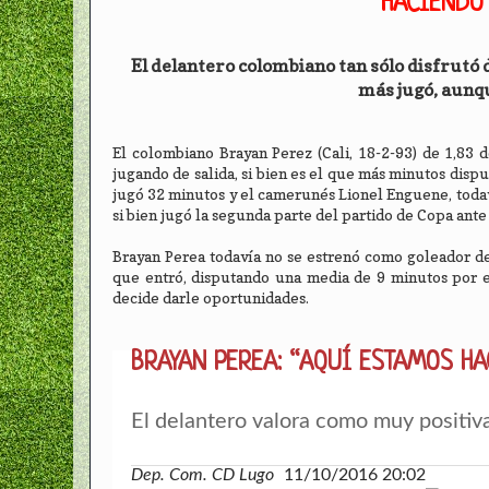
HACIENDO
El delantero colombiano tan sólo disfrutó 
más jugó, aunq
El colombiano Brayan Perez (Cali, 18-2-93) de 1,83
jugando de salida, si bien es el que más minutos disput
jugó 32 minutos y el camerunés Lionel Enguene, todav
si bien jugó la segunda parte del partido de Copa ante
Brayan Perea todavía no se estrenó como goleador de
que entró, disputando una media de 9 minutos por e
decide darle oportunidades.
BRAYAN PEREA: “AQUÍ ESTAMOS HA
El delantero valora como muy positiva
Dep. Com. CD Lugo
11/10/2016 20:02