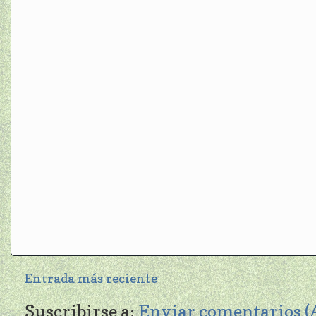
Entrada más reciente
Suscribirse a:
Enviar comentarios 