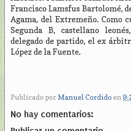
Francisco Lamsfus Bartolomé, d
Agama, del Extremeño. Como cua
Segunda B, castellano leoné
delegado de partido, el ex árbit
López de la Fuente.
Publicado por
Manuel Cordido
en
9:
No hay comentarios:
Publicar un comentario