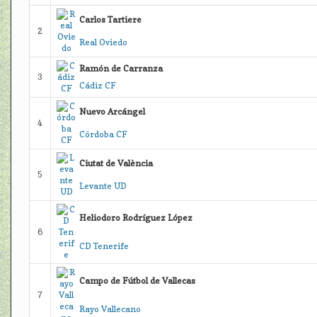
Carlos Tartiere
2
Real Oviedo
Ramón de Carranza
3
Cádiz CF
Nuevo Arcángel
4
Córdoba CF
Ciutat de València
5
Levante UD
Heliodoro Rodríguez López
6
CD Tenerife
Campo de Fútbol de Vallecas
7
Rayo Vallecano