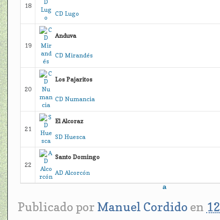
18
CD Lugo
Anduva
19
CD Mirandés
Los Pajaritos
20
CD Numancia
El Alcoraz
21
SD Huesca
Santo Domingo
22
AD Alcorcón
a
Publicado por
Manuel Cordido
en
12