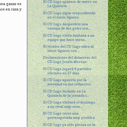
El CD Lugo aparece de nuevo en
sea ganar es
La Quiniela
os en casa y
El CD Lugo sigue respondiendo
en el inicio liguero
El CD Lugo desperdció una
ventaja de dos goles con...
El CD Lugo visita mañana a un
equipo que hace meno...
El técnico del CD Lugo mira al
inicio liguero con ...
Declaraciones del delantero del
CD Lugo Joselu Moreno
El CD Lugo jugará 6 partidos
oficiales en 27 días
El CD Lugo apuesta por la
juventud en sus refuerzos
El CD Lugo incluido en La
Quiniela de la jornada i...
El CD Lugo visitará el domingo
a un rival muy reno...
El CD Lugo cerró una
pretemporada muy positiva
El CD Lugo ya sólo piensa en la