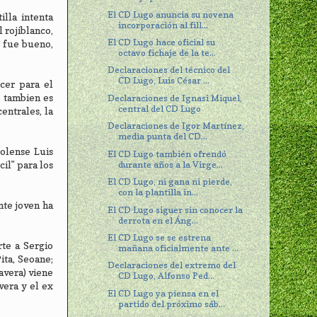
El CD Lugo anuncia su novena
lla intenta
incorporación al fill...
 rojiblanco,
El CD Lugo hace oficial su
) fue bueno,
octavo fichaje de la te...
Declaraciones del técnico del
CD Lugo, Luis César ...
cer para el
o tambien es
Declaraciones de Ignasi Miquel,
central del CD Lugo
entrales, la
Declaraciones de Igor Martínez,
media punta del CD...
rolense Luis
El CD Lugo también ofrendó
durante años a la Virge...
cil" para los
El CD Lugo, ni gana ni pierde,
con la plantilla in...
nte joven ha
El CD Lugo siguer sin conocer la
derrota en el Áng...
El CD Lugo se se estrena
te a Sergio
mañana oficialmente ante ...
ita, Seoane;
Declaraciones del extremo del
avera) viene
CD Lugo, Alfonso Ped...
vera y el ex
El CD Lugo ya piensa en el
partido del próximo sáb...