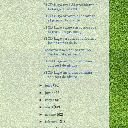
El CD Lugo tuvo 23 presidente a
lo largo de sus 63...
El CD Lugo afronta el domingo
el primer test ante ...
El CD Lugo sigue sin conocer la
derrota en pretemp...
El CD Lugo ya conoce la fecha y
los horarios de lo...
Declaraciones del herculino
Carlos Pita, el 'faro'...
El CD Lugo ante una semana
con test de altura
El CD Lugo ante una semana
con test de altura
julio
(36)
►
junio
(23)
►
mayo
(40)
►
abril
(52)
►
marzo
(62)
►
febrero
(51)
►