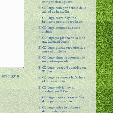
competición liguera
El CD Lugo está por debajo de la
mitad de la media...
El CD Lugo cerró hoy una
brillante pretemporada co...
El CD Lugo anuncia su sexto
fichaje
El CD Lugo ya piensa en la Liha
que iniciará dentr...
El CD Lugo pierde otro efectivo
para al inicio de ...
El CD Lugo sigue respondiendo
en pretemporada
El CD Lugo jugará 8 partidos en
34 días
 antigua
El CD Lugo ya conoce la fecha y
el horario de la c...
El CD Lugo volvió hoy al
trasbajo en O Ceao
El CD Lugo llega a la recta final
de la pretemporada
El CD Lugo sufre la primera
derrota de la pretempo...