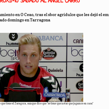
PRÓXIMO SÁBADO AL ÁNGEL CARRO
miento en O Ceao, tras el sbor agridulce que les dejó el em
ado domingo en Tarragona
que tiene el Zaragoza, aunque dice que "se tiene que notar que jugamos en casa"