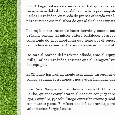
El CD Lugo volvió esta mañana al trabajo, en el c
recuperarse del sabor agridulce que le dejó el empate
Carlos Hernández, en rueda de prensa ofrecida tras l
pero tuvimos ese mal sabor de que al final nos empata
Los rojiblancos tratan de hacer borrón y cuenta n
próximo partido. El míster quiere fortalecer el aspe
consciente de la competencia que tiene por el puest
competencia es buena. Queremos ponerselo difícil al m
De cara al partido del próximo sábado, ante el equi
Milla, Carlos Hernández, advierte que el Zaragoza "vend
dos equipos.
El CD Lugo hasta el momento está dando un buen nivel,
venido a sumar. Son buenos y nos ayudarán mucho dura
Luis César Sampedro hizo debutar con el CD Lugo a 
Leuko, quienes completaron alineación con jugadore
Igor, Campillo; y Joselu, luego entrarían Iriome y Dea
con muchas ganas. El míster decidió su entrada, pero
valencianista Sergio Leuko.