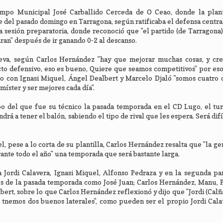
ampo Municipal José Carballido Cerceda de O Ceao, donde la planti
 del pasado domingo en Tarragona, según ratificaba el defensa central
a sesión preparatoria, donde reconoció que "el partido (de Tarragona
ran" después de ir ganando 0-2 al descanso.
ueva, según Carlos Hernández "hay que mejorar muchas cosas, y cre
cto defensivo, eso es bueno, Quiere que seamos competitivos" por es
o con Ignasi Miquel, Ángel Dealbert y Marcelo Djaló "somos cuatro c
íster y ser mejores cada día".
po del que fue su técnico la pasada temporada en el CD Lugo, el tu
rá a tener el balón, sabiendo el tipo de rival que les espera. Será difí
 pese a lo corta de su plantilla, Carlos Hernández resalta que "la ge
nte todo el año" una temporada que será bastante larga.
Jordi Calavera, Ignasi Miquel, Alfonso Pedraza y en la segunda par
s de la pasada temporada como José Juan; Carlos Hernández, Manu, P
lbert, sobre lo que Carlos Hernández reflexionó y dijo que "Jordi (Calñ
 tnemos dos buenos laterales", como pueden ser el propio Jordi Cala