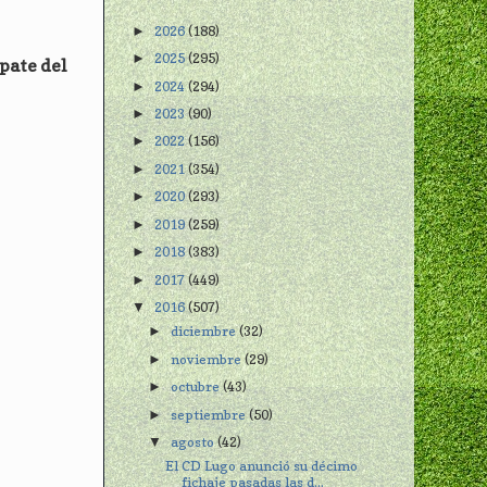
2026
(188)
►
2025
(295)
►
pate del
2024
(294)
►
2023
(90)
►
2022
(156)
►
2021
(354)
►
2020
(293)
►
2019
(259)
►
2018
(383)
►
2017
(449)
►
2016
(507)
▼
diciembre
(32)
►
noviembre
(29)
►
octubre
(43)
►
septiembre
(50)
►
agosto
(42)
▼
El CD Lugo anunció su décimo
fichaje pasadas las d...