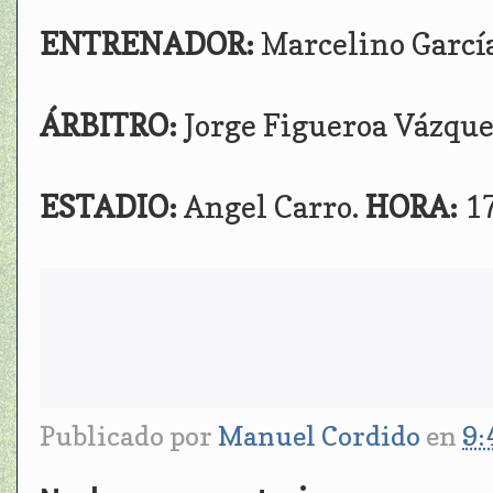
ENTRENADOR:
Marcelino García
ÁRBITRO:
Jorge Figueroa Vázque
ESTADIO:
Angel Carro.
HORA:
1
Publicado por
Manuel Cordido
en
9: