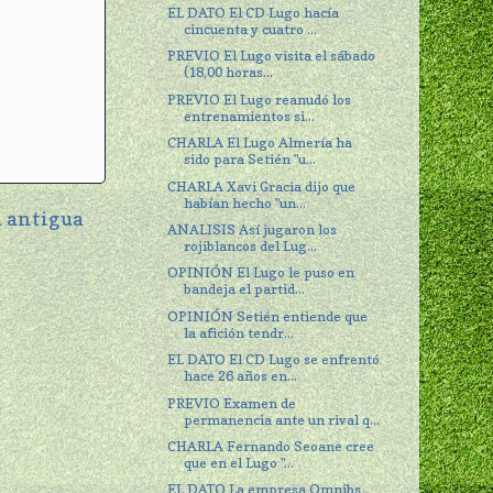
EL DATO El CD Lugo hacía
cincuenta y cuatro ...
PREVIO El Lugo visita el sábado
(18,00 horas...
PREVIO El Lugo reanudó los
entrenamientos si...
CHARLA El Lugo Almería ha
sido para Setién "u...
CHARLA Xavi Gracia dijo que
habían hecho "un...
 antigua
ANALISIS Así jugaron los
rojiblancos del Lug...
OPINIÓN El Lugo le puso en
bandeja el partid...
OPINIÓN Setién entiende que
la afición tendr...
EL DATO El CD Lugo se enfrentó
hace 26 años en...
PREVIO Examen de
permanencia ante un rival q...
CHARLA Fernando Seoane cree
que en el Lugo "...
EL DATO La empresa Omnibs