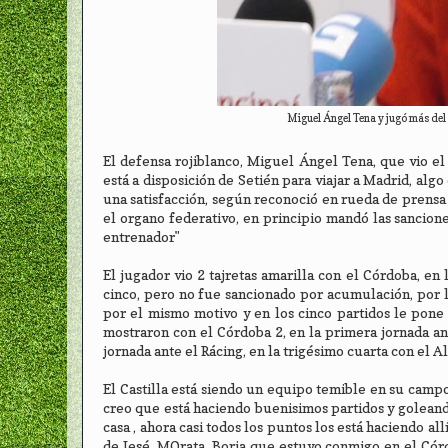
Miguel Ángel Tena y jugó más del 
El defensa rojiblanco, Miguel Ángel Tena, que vio el
está a disposición de Setién para viajar a Madrid, al
una satisfacción, según reconoció en rueda de prensa
el organo federativo, en principio mandó las sancione
entrenador"
El jugador vio 2 tajretas amarilla con el Córdoba, en
cinco, pero no fue sancionado por acumulación, por lo 
por el mismo motivo y en los cinco partidos le pone 
mostraron con el Córdoba 2, en la primera jornada ant
jornada ante el Rácing, en la trigésimo cuarta con el A
El Castilla está siendo un equipo temible en su campo,
creo que está haciendo buenisimos partidos y goleando
casa , ahora casi todos los puntos los está haciendo al
de Jesé, MOrata, Borja que estuvo conmigo en el Córd