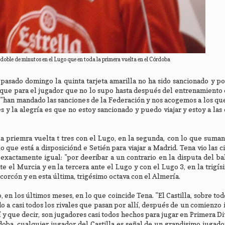
doble de minutos en el Lugo que en toda la primera vuelta en el Córdoba
 pasado domingo la quinta tarjeta amarilla no ha sido sancionado y po
go que para el jugador que no lo supo hasta después del entrenamiento 
 "han mandado las sanciones de la Federación y nos acogemos a los q
s y la alegría es que no estoy sancionado y puedo viajar y estoy a las
 la priemra vuelta t tres con el Lugo, en la segunda, con lo que suman
que está a disposiciónd e Setién para viajar a Madrid. Tena vio las ci
exactamente igual: "por deeribar a un contrario en la disputa del bal
e el Murcia y en la tercera ante el Lugo y con el Lugo 3, en la trigí
lcorcón y en esta última, trigésimo octava con el Almería.
 en los últimos meses, en lo que coincide Tena. "El Castilla, sobre tod
 a casi todos los rivales que pasan por allí, después de un comienzo 
lí y que decir, son jugadores casi todos hechos para jugar en Primera Di
oba, cualquier jugador del Castilla es señal de un grandisimo jugad