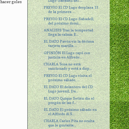
Lugo-Sabadell del ...
 hacer goles
PREVIO El CD Lugo desplaza 13
de la primera ...
PREVIO El CD Lugo-Sabadell,
del próximo domi...
ANALISIS Tras la tempestad
llega la calma: E...
EL DATO Pavón vio la décima
tarjeta marilla ...
OPINIÓN El Lugo cayó con
justicia en Alfredo...
CHARLA Tena no está
sancionado y está a disp...
PREVIO El CD Lugo visita el
próximo sábado, ...
EL DATO El delantero del CD
Lugo juvenil, Da...
EL DATO Quique Setién dio el
pregón de las f...
EL DATO El próximo sábado en
el Alfredo di S...
CHARLA Carlos Pita no oculta
que le gustaría...