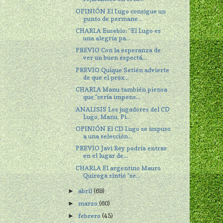
OPINIÓN El Lugo consigue un
punto de permane...
CHARLA Eusebio: "El Lugo es
una alegría pa...
PREVIO Con la esperanza de
ver un buen espectá...
PREVIO Quique Setién advierte
de que el próx...
CHARLA Manu también piensa
que "sería impens...
ANALISIS Los jugadores del CD
Lugo, Manu, Pi...
OPINIÓN El CD Lugo se impuso
a una selección...
PREVIO Javi Rey podría entrar
en el lugar de...
CHARLA El argentino Mauro
Quiroga sintió "se...
abril
(69)
►
marzo
(60)
►
febrero
(45)
►