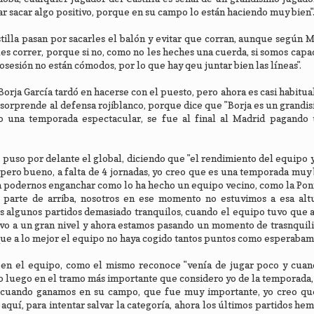
ar sacar algo positivo, porque en su campo lo están haciendo muy bien"
tilla pasan por sacarles el balón y evitar que corran, aunque según 
les correr, porque si no, como no les heches una cuerda, si somos capa
osesión no están cómodos, por lo que hay qeu juntar bien las líneas".
rja García tardó en hacerse con el puesto, pero ahora es casi habitual
 sorprende al defensa rojiblanco, porque dice que "Borja es un grandi
o una temporada espectacular, se fue al final al Madrid pagando 
puso por delante el global, diciendo que "el rendimiento del equipo y 
ero bueno, a falta de 4 jornadas, yo creo que es una temporada muy
podernos enganchar como lo ha hecho un equipo vecino, como la Ponf
parte de arriba, nosotros en ese momento no estuvimos a esa altu
 algunos partidos demasiado tranquilos, cuando el equipo tuvo que 
uvo a un gran nivel y ahora estamos pasando un momento de trasnqui
ue a lo mejor el equipo no haya cogido tantos puntos como esperabam
r en el equipo, como el mismo reconoce "venía de jugar poco y cuan
o luego en el tramo más importante que considero yo de la temporada
a, cuando ganamos en su campo, que fue muy importante, yo creo qu
aquí, para intentar salvar la categoría, ahora los últimos partidos he