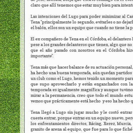
claro que allí tenemos que estar muy bien para intent
Las intenciones del Lugo para poder minimizar al Cas
Tena "principalmente lo segundo, evitarles o no dejar
el balón, ellos son un equipo que cuando no tiene la p
El ex compañero de Tena en el Córdoba, el delantero Bo
pese a los grandes delanteros que tienen, algo que no
que el año pasado con nosotros en el Córdoba hiz
importante".
Tena más que hacer balance de su actuación personal, 
ha hecho una buena temporada, aún quedan partidos p
un club como el Lugo, hemos tenido un momento para 
que supo aprovecharlo y están enganchados con la 
temporada es igualmente magnífica y aunque tuvimos
mirar a la permanencia, creo que todo el mundo est
vemos que prácticamente está hecho y eso ha hecho q
Tena llegó a Lugo sin jugar mucho y le costó entra
cuesta entrar, porque entras en un equipo nuevo, per
los enfrentamientos directos, Rácing, Xerez, Murci
granito de arena al equipo, que fue para lo que fiché 