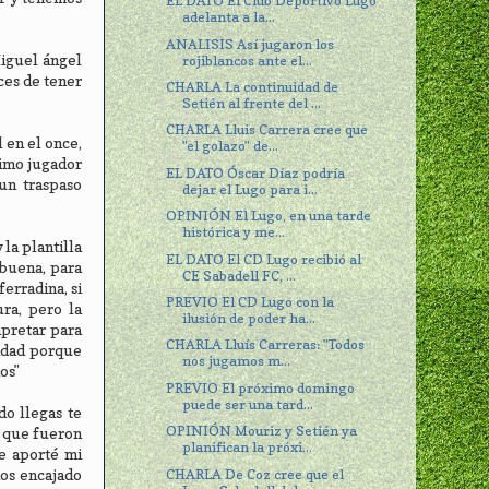
EL DATO El Club Deportivo Lugo
adelanta a la...
.
ANALISIS Así jugaron los
Miguel ángel
rojiblancos ante el...
ces de tener
CHARLA La continuidad de
Setién al frente del ...
CHARLA Lluis Carrera cree que
 en el once,
"el golazo" de...
simo jugador
EL DATO Óscar Díaz podría
un traspaso
dejar el Lugo para i...
OPINIÓN El Lugo, en una tarde
histórica y me...
la plantilla
EL DATO El CD Lugo recibió al
 buena, para
CE Sabadell FC, ...
erradina, si
PREVIO El CD Lugo con la
ra, pero la
ilusión de poder ha...
apretar para
CHARLA Lluís Carreras: "Todos
lidad porque
nos jugamos m...
os"
PREVIO El próximo domingo
puede ser una tard...
do llegas te
OPINIÓN Mouriz y Setién ya
, que fueron
planifican la próxi...
e aporté mi
CHARLA De Coz cree que el
mos encajado