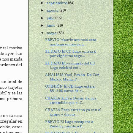
septiembre
(64)
►
agosto
(20)
►
julio
(35)
►
junio
(29)
►
mayo
(63)
▼
PREVIO Mouriz anunció esta
mañana en rueda d...
r tal motivo
EL DATO El CD Lugo entrará
de ayer, fue
por vigésimo segu...
ue nos manda
EL DATO El vestuario del CD
 ordenes del
Lugo celebró est...
ANALISIS Yoel, Pavón, De Coz,
Marco, Manu, P...
 un total de
OPINIÓN El CD Lugo está a
nco tarjetas
881.490 euros de c...
ón" y se las
CHARLA Rubén Durán da por
simo primera
entendido que el C...
CHARLA Fran entrena ya con el
grupo y dispue...
o en su casa
irregular en
PREVIO El Lugo recupera a
Pavón y pierde a P...
visión, casos
or y tenemos