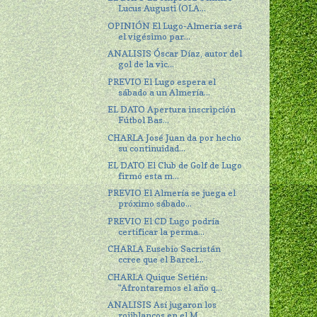
Lucus Augusti (OLA...
OPINIÓN El Lugo-Almería será
el vigésimo par...
ANALISIS Óscar Díaz, autor del
gol de la vic...
PREVIO El Lugo espera el
sábado a un Almería...
EL DATO Apertura inscripción
Fútbol Bas...
CHARLA José Juan da por hecho
su continuidad...
EL DATO El Club de Golf de Lugo
firmó esta m...
PREVIO El Almería se juega el
próximo sábado...
PREVIO El CD Lugo podría
certificar la perma...
CHARLA Eusebio Sacristán
ccree que el Barcel...
CHARLA Quique Setién:
"Afrontaremos el año q...
ANALISIS Así jugaron los
rojiblancos en el M...