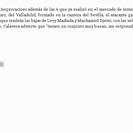
s incproracioes además de las 4 que ya realizó en el mercado de invi
ez, del Valladolid, formado en la cantera del Sevilla, el atacante 
unque tendrán las bajas de Levy Madinda y Maohamed Djetei, con las se
, Calavera advierte que "tienen un conjunto muy bueno, me sorprend