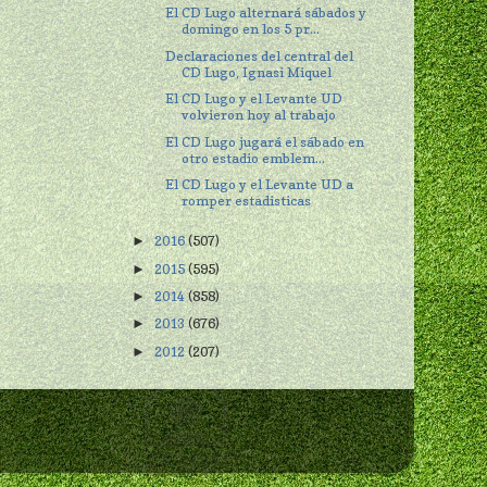
El CD Lugo alternará sábados y
domingo en los 5 pr...
Declaraciones del central del
CD Lugo, Ignasi Miquel
El CD Lugo y el Levante UD
volvieron hoy al trabajo
El CD Lugo jugará el sábado en
otro estadio emblem...
El CD Lugo y el Levante UD a
romper estadisticas
2016
(507)
►
2015
(595)
►
2014
(858)
►
2013
(676)
►
2012
(207)
►