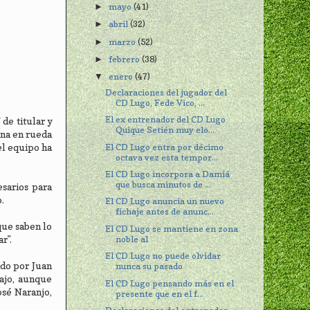
mayo
(41)
►
abril
(32)
►
marzo
(52)
►
febrero
(38)
►
enero
(47)
▼
Declaraciones del jugador del
CD Lugo, Fede Vico, ...
El ex entrenador del CD Lugo
de titular y
Quique Setién muy elo...
ana en rueda
El CD Lugo entra por décimo
el equipo ha
octava vez esta tempor...
El CD Lugo incorpora a Damiá
que busca minutos de ...
esarios para
.
El CD Lugo anuncia un nuevo
fichaje antes de anunc...
que saben lo
El CD Lugo se mantiene en zona
noble al
r".
El CD Lugo no puede olvidar
ido por Juan
nunca su pasado
ajo, aunque
El CD Lugo pensando más en el
osé Naranjo,
presente que en el f...