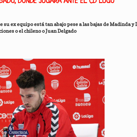
BADO, DONDE JUGARÁ ANTE EL CD LUGO
 su ex equipo está tan abajo pese a las bajas de Madinda y D
ciones o el chileno o Juan Delgado