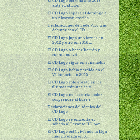
El CD Lugo estrena año 2017
ante su afición
El CD Lugo espera el domingo a
un Alcorcón crecido...
Declaraciones de Fede Vico tras
debutar con el CD ...
El CD Lugo jugó un viernes en
2012 y otro en 2016 ...
El CD Lugo a hacer 'borrón y
cuenta nueva'
El CD Lugo sigue en zona noble
El CD Lugo había perdido en el
Villamarín en 2015 ...
El CD Lugo sólo apretó en los
últimos minutos de c...
El CD Lugo no descarta poder
sorprender al líder e...
Declaraciones del técnico del
CD Lugo
El CD Lugo se enfrenta el
sábado al Levante UD por...
El CD Lugo está viviendo la Liga
más nivelada en S...