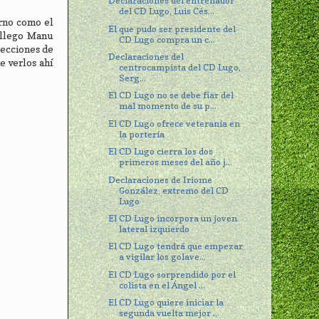
Declaraciones del entrenador
del CD Lugo, Luis Cés...
erno como el
El que pudo ser presidente del
gallego Manu
CD Lugo compra un c...
lecciones de
Declaraciones del
e verlos ahí
centrocampista del CD Lugo,
Serg...
El CD Lugo no se debe fiar del
mal momento de su p...
El CD Lugo ofrece veteranía en
la portería
El CD Lugo cierra los dos
primeros meses del año j...
Declaraciones de Iriome
González, extremo del CD
Lugo
El CD Lugo incorpora un joven
lateral izquierdo
El CD Lugo tendrá que empezar
a vigilar los golave...
El CD Lugo sorprendido por el
colista en el Ángel ...
El CD Lugo quiere iniciar la
segunda vuelta mejor ...