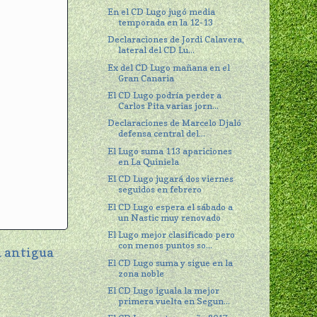
En el CD Lugo jugó media
temporada en la 12-13
Declaraciones de Jordi Calavera,
lateral del CD Lu...
Ex del CD Lugo mañana en el
Gran Canaria
El CD Lugo podría perder a
Carlos Pita varias jorn...
Declaraciones de Marcelo Djaló
defensa central del...
El Lugo suma 113 apariciones
en La Quiniela
El CD Lugo jugará dos viernes
seguidos en febrero
El CD Lugo espera el sábado a
un Nastic muy renovado
El Lugo mejor clasificado pero
con menos puntos so...
 antigua
El CD Lugo suma y sigue en la
zona noble
El CD Lugo iguala la mejor
primera vuelta en Segun...