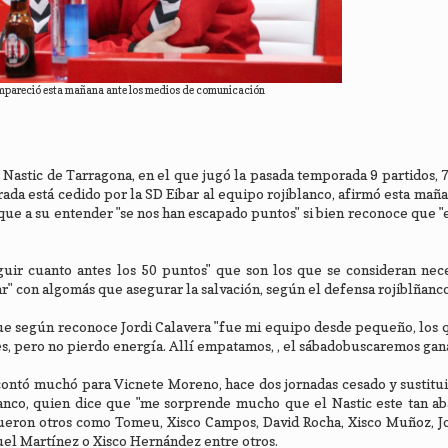
mpareció esta mañana ante los medios de comunicación
Nastic de Tarragona, en el que jugó la pasada temporada 9 partidos, 7 
ada está cedido por la SD Eibar al equipo rojiblanco, afirmó esta mañ
ue a su entender "se nos han escapado puntos" si bien reconoce que "
guir cuanto antes los 50 puntos" que son los que se consideran nec
" con algomás que asegurar la salvación, según el defensa rojiblñanco
que según reconoce Jordi Calavera "fue mi equipo desde pequeño, los 
nes, pero no pierdo energía. Allí empatamos, , el sábadobuscaremos gana
 contó muchó para Vicnete Moreno, hace dos jornadas cesado y sustitu
anco, quien dice que "me sorprende mucho que el Nastic este tan ab
fueron otros como Tomeu, Xisco Campos, David Rocha, Xisco Muñoz, J
el Martínez o Xisco Hernández entre otros.