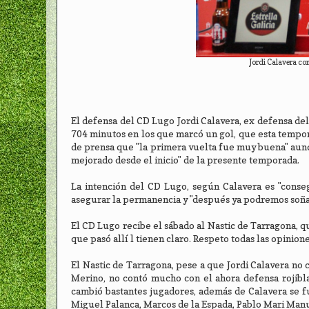
Jordi Calavera co
El defensa del CD Lugo Jordi Calavera, ex defensa del 
704 minutos en los que marcó un gol, que esta tempor
de prensa que "la primera vuelta fue muy buena" aunq
mejorado desde el inicio" de la presente temporada.
La intención del CD Lugo, según Calavera es "conse
asegurar la permanencia y "después ya podremos soñar
El CD Lugo recibe el sábado al Nastic de Tarragona, 
que pasó allí l tienen claro. Respeto todas las opinio
El Nastic de Tarragona, pese a que Jordi Calavera no
Merino, no contó mucho con el ahora defensa rojibl
cambió bastantes jugadores, además de Calavera se 
Miguel Palanca, Marcos de la Espada, Pablo Mari Manu