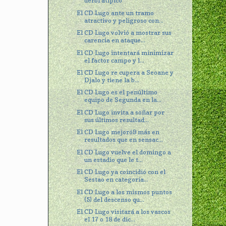
derbi atípico
El CD Lugo ante un tramo
atractivo y peligroso con...
El CD Lugo volvió a mostrar sus
carencia en ataque...
El CD Lugo intentará minimizar
el factor campo y l...
El CD Lugo re cupera a Seoane y
Djalo y tiene la b...
El CD Lugo es el penúltimo
equipo de Segunda en la...
El CD Lugo invita a soñar por
sus últimos resultad...
El CD Lugo mejoró9 más en
resultados que en sensac...
El CD Lugo vuelve el domingo a
un estadio que le t...
El CD Lugo ya coincidió con el
Sestao en categoría...
El CD Lugo a los mismos puntos
(5) del descenso qu...
El CD Lugo visitará a los vascos
el 17 o 18 de dic...