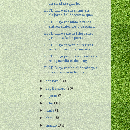
un rival asequible...
El CD Lugo piensa más en
alejarse del descenso que...
El CD Lugo reanudó hoy los
entrenamientos y descan...
El CD Lugo sale del descenso
gracias a la importan...
El CD Lugo espera a un rival
superior aunque merma...
El CD Lugo pondrá a prueba su
retaguardia el domingo
El CD Lugo recibe el domingo a
un equipo acostumbr...
octubre
(34)
►
septiembre
(30)
►
agosto
(7)
►
julio
(15)
►
junio
(1)
►
abril
(8)
►
marzo
(35)
►