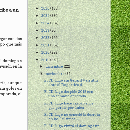
2026
(188)
►
cibe a un
2025
(295)
►
2024
(294)
►
2023
(90)
►
2022
(156)
►
egar con dos
uipo que más
2021
(354)
►
2020
(293)
►
2019
(259)
▼
el domingo a
visión en la
diciembre
(22)
►
noviembre
(34)
▼
El CD Lugo sin Gerard Valentín
ería, aunque
ante el Deportivo d...
sin goles en
El CD Lugo despide 2019 con
emporada, el
una semana apretada
El CD Lugo hace casi 45 años
que perdió por única ...
El CD Lugo no conoció la derrota
en las 2 últimas ...
El CD Lugo vivirá el domingo un