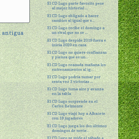
El CD Lugo parte favorito pese
al mejor historial ...
El CD Lugo obligado a hacer
cambios al igual que s...
El CD Lugo recibe el domingo a
 antigua
un rival que no se ...
El CD Lugo despide 2019 fuera e
inicia 2020 en casa
El CD Lugo no quiere confianzas
y piensa que es un...
El CD Lugo reanuda mañana los
entrenamientos al ig...
El CD Lugo podría sumar por
sexta vez 3 victorias ...
El CD Lugo toma aire y avanza
en la tabla
El CD Lugo sorprende en el
Carlos Belmonte
El CD Lugo viajó hoy a Albacete
con 19 jugadores
El CD Lugo juega los dos últimos
domingos de novie...
El CD Lugo se mide el sábado a