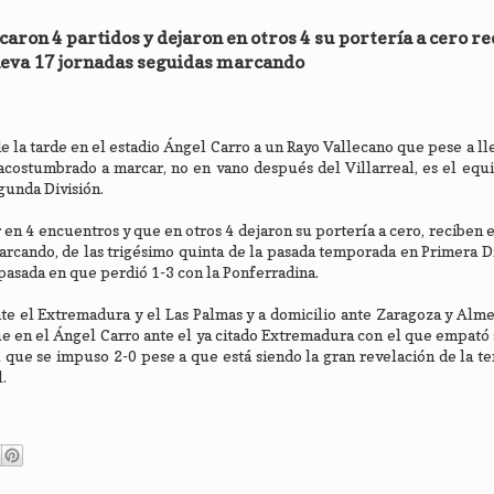
ron 4 partidos y dejaron en otros 4 su portería a cero re
leva 17 jornadas seguidas marcando
e la tarde en el estadio Ángel Carro a un Rayo Vallecano que pese a ll
 acostumbrado a marcar, no en vano después del Villarreal, es el eq
gunda División.
en 4 encuentros y que en otros 4 dejaron su portería a cero, reciben 
rcando, de las trigésimo quinta de la pasada temporada en Primera Di
 pasada en que perdió 1-3 con la Ponferradina.
te el Extremadura y el Las Palmas y a domicilio ante Zaragoza y Alm
ue en el Ángel Carro ante el ya citado Extremadura con el que empató 
l que se impuso 2-0 pese a que está siendo la gran revelación de la t
.