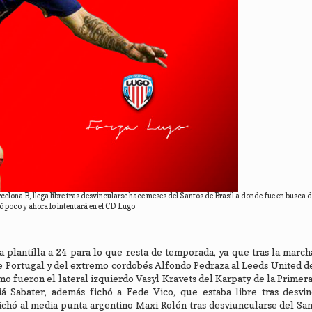
celona B, llega libre tras desvincularse hace meses del Santos de Brasil a donde fue en busca 
ó poco y ahora lo intentará en el CD Lugo
 plantilla a 24 para lo que resta de temporada, ya que tras la marc
 Portugal y del extremo cordobés Alfondo Pedraza al Leeds United de
mo fueron el lateral izquierdo Vasyl Kravets del Karpaty de la Primera
á Sabater, además fichó a Fede Vico, que estaba libre tras desvin
ichó al media punta argentino Maxi Rolón tras desviuncularse del San