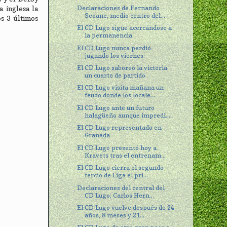
Declaraciones de Fernando
 inglesa la
Seoane, medio centro del...
s 3 últimos
El CD Lugo sigue acercándose a
la permanencia
El CD Lugo nunca perdió
jugando los viernes
El CD Lugo saboreó la victoria
un cuarto de partido
El CD Lugo visita mañana un
feudo donde los locale...
El CD Lugo ante un futuro
halagüeño aunque impredi...
El CD Lugo representado en
Granada
El CD Lugo presentó hoy a
Kravets tras el entrenam...
El CD Lugo cierra el segundo
tercio de Liga el pri...
Declaraciones del central del
CD Lugo, Carlos Hern...
El CD Lugo vuelve después de 24
años, 8 meses y 21...