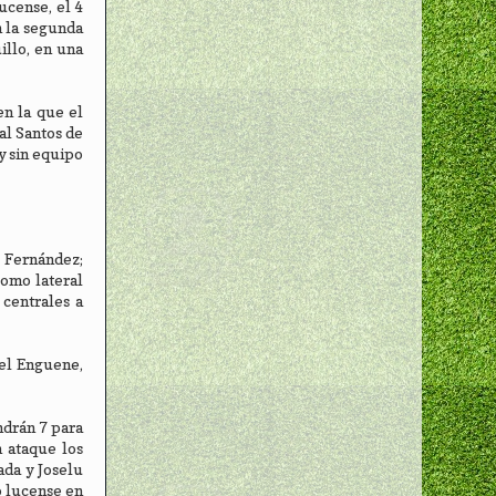
ucense, el 4
n la segunda
illo, en una
n la que el
al Santos de
y sin equipo
o Fernández;
como lateral
 centrales a
nel Enguene,
ndrán 7 para
 ataque los
ada y Joselu
o lucense en