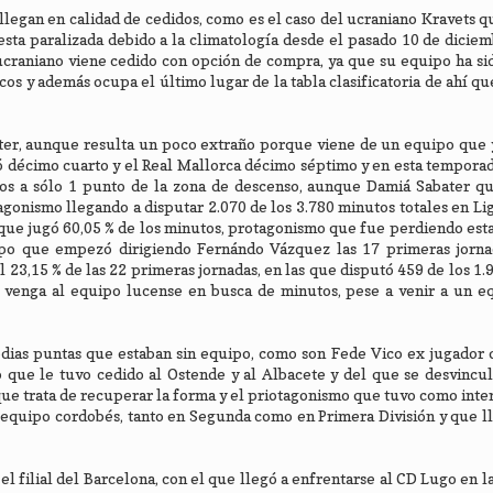
llegan en calidad de cedidos, como es el caso del ucraniano Kravets q
esta paralizada debido a la climatología desde el pasado 10 de diciem
ucraniano viene cedido con opción de compra, ya que su equipo ha si
s y además ocupa el último lugar de la tabla clasificatoria de ahí qu
ter, aunque resulta un poco extraño porque viene de un equipo que 
 décimo cuarto y el Real Mallorca décimo séptimo y en esta tempora
os a sólo 1 punto de la zona de descenso, aunque Damiá Sabater qu
nismo llegando a disputar 2.070 de los 3.780 minutos totales en Lig
lo que jugó 60,05 % de los minutos, protagonismo que fue perdiendo es
ipo que empezó dirigiendo Fernándo Vázquez las 17 primeras jornad
el 23,15 % de las 22 primeras jornadas, en las que disputó 459 de los 1.
ue venga al equipo lucense en busca de minutos, pese a venir a un 
edias puntas que estaban sin equipo, como son Fede Vico ex jugador
 que le tuvo cedido al Ostende y al Albacete y del que se desvincu
que trata de recuperar la forma y el priotagonismo que tuvo como inte
r equipo cordobés, tanto en Segunda como en Primera División y que l
el filial del Barcelona, con el que llegó a enfrentarse al CD Lugo en 