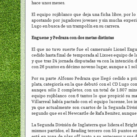
hace unos meses.
El equipo rojiblanco que deja una ficha libre, por l
apostando por jugadores jovenes y sin mucha experie
Lugo en busca de un trampolín en su carrera.
Enguene y Pedraza con dos metas distintas
El que no tuvo suerte fue el camerunés Lionel Engu
cedido hasta final de temporada al Lixoes equipo de l
y que tras 24 jornada disputadas va con la intención
con 26 puntos en décimo noveno lugar, aunque a 1 so
Por su parte Alfonso Pedraza que llegó cedido a pri
plata, categioría en la que debutó con el CD Lugo con
aunqeu sólo 2 completos, con un total de 1.807 min
equipo rojiblanco con 6 tantos lo que propició su m
Villarreal había pactado con el equipo lucense, los i
ya que actualmente son cuartos de la Segunda Divisi
segundo que es el Newcastle de Rafa Benitez, aunque
La Segunda División de Inglaterra que lidera el Brigh
mismos partidos, el Reading tercero con 55 puntos en
está en zona de play off junto a su antecesor y sus