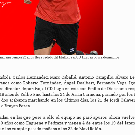
añana cumple 22 años, llega cedido del Mallorca al CD Lugo en busca de minutos
drós, Carlos Hernández, Marc Caballé, Antonio Campillo, Álvaro Le
anos como Roberto Fernández, Ángel Dealbert, Fernando Vega, Igo
o director deportivo, el CD Lugo en esta con Emilio de Dios como re
 19 años de Yelko Pino hasta los 24 de Arián Carmona, pasando por los 
dos acabaron marchando en los últimos días, los 21 de Jordi Calaver
 o Brayan Perea.
adas, en las que pese a ello el equipo no pasó apuros, ahora vuelve
20 años como Enguene y Pedraza y vienen 4 de entre los 19 del later
que los cumple pasado mañana o los 22 de Maxi Rolón.