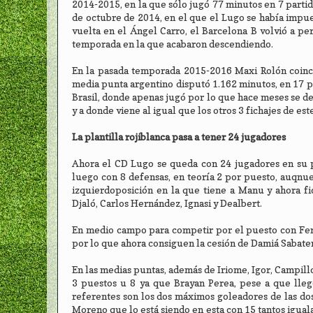
2014-2015, en la que sólo jugó 77 minutos en 7 partid
de octubre de 2014, en el que el Lugo se había impues
vuelta en el Ángel Carro, el Barcelona B volvió a pe
temporada en la que acabaron descendiendo.
En la pasada temporada 2015-2016 Maxi Rolón coinci
media punta argentino disputó 1.162 minutos, en 17 pa
Brasil, donde apenas jugó por lo que hace meses se de
y a donde viene al igual que los otros 3 fichajes de es
La plantilla rojiblanca pasa a tener 24 jugadores
Ahora el CD Lugo se queda con 24 jugadores en su p
luego con 8 defensas, en teoría 2 por puesto, auqn
izquierdoposición en la que tiene a Manu y ahora fi
Djaló, Carlos Hernández, Ignasi y Dealbert.
En medio campo para competir por el puesto con Fern
por lo que ahora consiguen la cesión de Damiá Sabate
En las medias puntas, además de Iriome, Igor, Campillo
3 puestos u 8 ya que Brayan Perea, pese a que lle
referentes son los dos máximos goleadores de las dos
Moreno que lo está siendo en esta con 15 tantos igua