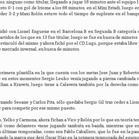
os, ninguno como titular, llegando a jugar 16 minutos ante el equipo l
to 0-1 con gol de Iriome a los 66 minutos, en el Mini Estadi, luego e
rder 3-2 y Maxi Rolón estuvo todo el tiempo de suplente en el banqu
dió con Lionel Enguene en el Barcelona B en Segunda B categoría e
rtidos de los que en 13 fue titular, luego se fue en busca de minutos 
svinculó del mismo y ahora fichó por el CD Lugo, porque estaba libre 
te mercado invernal, en busca de minutos.
rimera plantilla en la que cuenta con los metas Jose Juan y Robert
ue en estos momentos Sergio Leuko venía jugando a pierna cambiada 
chan a Kravets, luego tiene a Calavera también por la derecha como
ando Seoane y Carlos Pita, sólo quedaba Sergio Gil tras ceder a Lio
r para competir por ese mismo puesto.
, Yelko y Carmona, ahora fichan a Vico y Rolón por lo que en teoría te
gó como delantero viene jugando también en banda, mientras que en
 últimas temporadas, como son Pablo Caballero, que lo fue en la pas
lando la marca que dejó Óscar Díaz en la primera temporada del equip