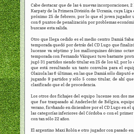
Cabe destacar que de las 4 nuevas incorporaciones, 2 
Karpaty de la Primera División de Ucrania, cuya Liga 
próximo 25 de febrero, por lo que el joven jugador 
con 6 puntos de penalización por problemas económico
buscase esta salida.
Otro que llega cedido es el medio centro Damiá Saba
temporada quedó por detrás del CD Lugo que finalizó
lucense va séptimo y los mallorquines décimo octav
temporada con Fernando Vázquez tuvo bastante protago
jugó 31 partidos siendo titular en 25 de los 42, por 
que está resultando un tanto convulsa para el equ
Olaizola las 6 últimas, en las que Damiá sólo disputó 
jugando 9 partidos y sólo 5 como titular, de ahí q
clasificado que el de procedencia.
Los otros dos fichajes del equipo lucense son dos m
que fue traspasado al Anderlecht de Bélgica, equipo
verano, ficvhando en diciembre por el CD Lugo en el 
las categorías inferiores del Córdoba o con el prime
con tan sólo 22 años.
El argentino Maxi Rolón e otro jugador con pasado en 