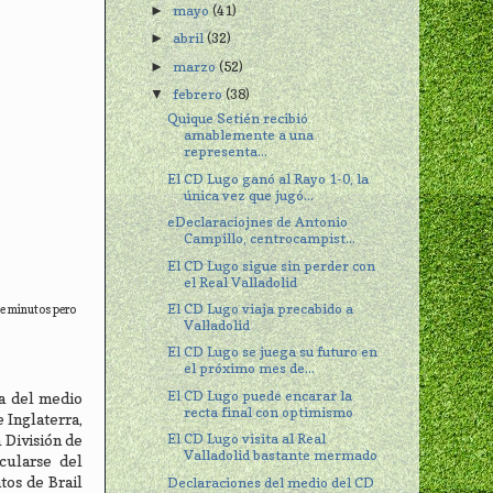
mayo
(41)
►
abril
(32)
►
marzo
(52)
►
febrero
(38)
▼
Quique Setién recibió
amablemente a una
representa...
El CD Lugo ganó al Rayo 1-0, la
única vez que jugó...
eDeclaraciojnes de Antonio
Campillo, centrocampist...
El CD Lugo sigue sin perder con
el Real Valladolid
El CD Lugo viaja precabido a
de minutos pero
Valladolid
El CD Lugo se juega su futuro en
el próximo mes de...
El CD Lugo puede encarar la
ha del medio
recta final con optimismo
 Inglaterra,
El CD Lugo visita al Real
 División de
Valladolid bastante mermado
cularse del
tos de Brail
Declaraciones del medio del CD