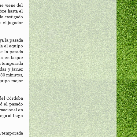
ue viene del
bre hasta el
do castigado
e el jugador
ya la pasada
da el equipo
e la pasada
a, en la que
ta temporada
as y Javier
980 minutos,
equipo mejor
 del Córdoba
ló el pasado
rnacional en
lega al Lugo
la temporada