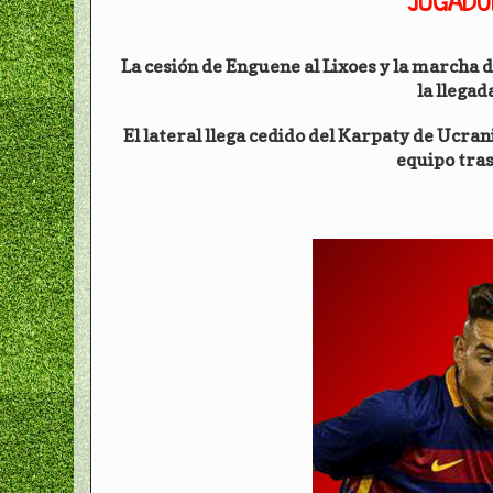
JUGADOR
La cesión de Enguene al Lixoes y la marcha d
la llegad
El lateral llega cedido del Karpaty de Ucran
equipo tras