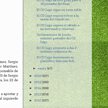
El CD Lugo da otro gran paso a
18 jornadas del final
El CD Lugo sigue en zona noble
El CD Lugo espera volver a la
senda del triunfo an...
El CD Lugo espera el sábado a
un mermado y renovad...
Declaraciones de Joselu,
máximo goleador del CD
Lugo
El CD Lugo presentó a dus 2
úoltimos refuerzos de ...
El CD Lugo incremente su
plantilla y deja una fich...
mos, Sergio
r Martínez,
enero
(47)
►
sponsable de
20 de Sergio
2016
(507)
►
a, los 22 de
2015
(595)
►
2014
(858)
►
 a apostar y
2013
(676)
►
al izquierdo
2012
(207)
►