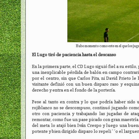
Hubo momento como este en el que los juga
El Lugo tiró de paciencia hasta el descanso
En la primera parte, el CD Lugo siguió fiel a su estil
una inexplicable pérdida de balón en campo contrari
por el centro, sin que Carlos Pita, ni David Prieto le
visitante definió con un buen disparo raso y esqui
derecho y entra en el fondo de la portería.
Pese al tanto en contra y lo que podría haber sido 
rojiblanco no se descompuso, continuó jugando como 
otro con paciencia y trabajando las jugadas de ata
remontar, como fue un pase picado con gran maestría d
del meta lo atajó bien Iván Crespo y luego una buena
potente y bien dirigido disparo lo repeli´´o el larguer