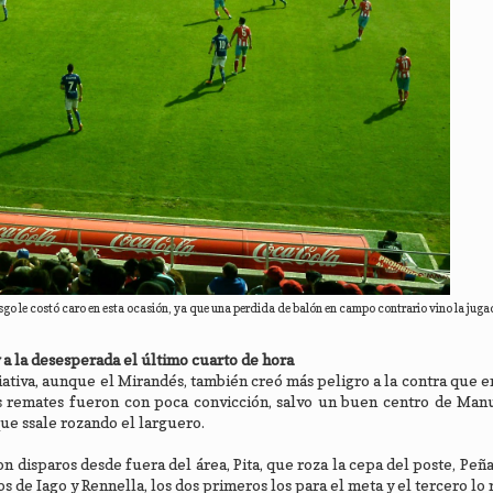
sgo le costó caro en esta ocasión, ya que una perdida de balón en campo contrario vino la juga
 a la desesperada el último cuarto de hora
iativa, aunque el Mirandés, también creó más peligro a la contra que e
s remates fueron con poca convicción, salvo un buen centro de Man
que ssale rozando el larguero.
n disparos desde fuera del área, Pita, que roza la cepa del poste, Peña
s de Iago y Rennella, los dos primeros los para el meta y el tercero lo 