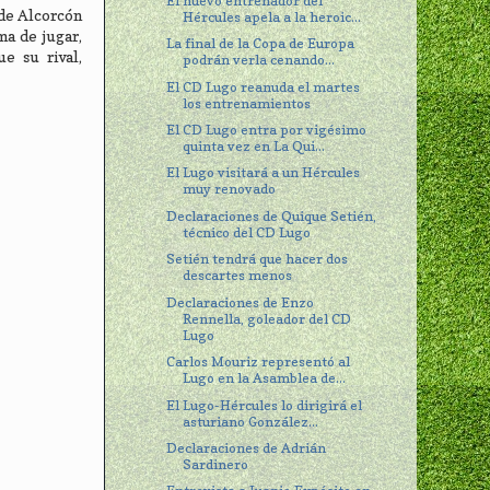
El nuevo entrenador del
 de Alcorcón
Hércules apela a la heroic...
ma de jugar,
La final de la Copa de Europa
e su rival,
podrán verla cenando...
El CD Lugo reanuda el martes
los entrenamientos
El CD Lugo entra por vigésimo
quinta vez en La Qui...
El Lugo visitará a un Hércules
muy renovado
Declaraciones de Quique Setién,
técnico del CD Lugo
Setién tendrá que hacer dos
descartes menos
Declaraciones de Enzo
Rennella, goleador del CD
Lugo
Carlos Mouriz representó al
Lugo en la Asamblea de...
El Lugo-Hércules lo dirigirá el
asturiano González...
Declaraciones de Adrián
Sardinero