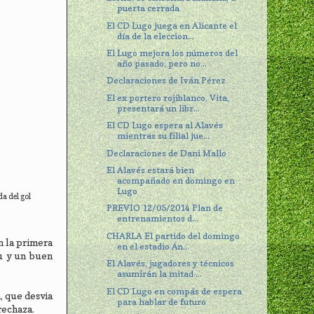
puerta cerrada
El CD Lugo juega en Alicante el
día de la eleccion...
El Lugo mejora los números del
año pasado, pero no...
Declaraciones de Iván Pérez
El ex portero rojiblanco, Vita,
presentará un libr...
El CD Lugo espera al Alavés
mientras su filial jue...
Declaraciones de Dani Mallo
El Alavés estará bien
acompañado en domingo en
Lugo
da del gol
PREVIO 12/05/2014 Plan de
entrenamientos d...
CHARLA El partido del domingo
n la primera
en el estadio Án...
u y un buen
El Alavés, jugadores y técnicos
asumirán la mitad ...
El CD Lugo en compás de espera
, que desvia
para hablar de futuro
rechaza.