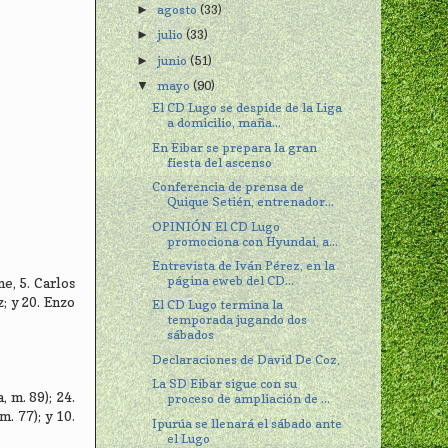
agosto
(33)
►
julio
(33)
►
junio
(51)
►
mayo
(90)
▼
El CD Lugo se despide de la Liga
a domicilio, maña...
En Eibar se prepara la gran
fiesta del ascenso
Conferencia de prensa de
Quique Setién, entrenador...
OPINIÓN El CD Lugo
promociona con Hyundai, a...
Entrevista de Iván Pérez, en la
página eweb del CD...
e, 5. Carlos
z; y 20. Enzo
El CD Lugo termina la
temporada jugando dos
sábados
Declaraciones de David De Coz,
La SD Eibar sigue con su
, m. 89); 24.
proceso de ampliación de ...
. 77); y 10.
Ipurúa se llenará el sábado ante
el Lugo