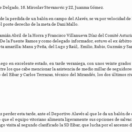
ume Delgado, 16. Miroslav Stevanovic y 22, Juanma Gómez.
de la perdida de un balón en campo del Alavés, se va por velocidad de P
del poste derecho de la meta de Dani Mallo.
mián Abril de la Horra y Francisco Villanueva Díaz del Comité Asturia
er De la Fuente Ramos y como delegado informador, estuvo el ex árbitr
eta amarilla: Manu y Peña, del Lugo y Raúl,. Emilio, Rubio, Guzmán y Sa
uego en excelente estado, en tarde veraniega, con unos veinte grados
tre los que cabe mencionar la asistencia de medio millar de seguidores
 del Eibar y Carlos Terrazas, técnico del Mirandés, los dos últimos ri
s perder esta tarde, ante el Deportivo Alavés al que le da un balón de
lo que el equipo vitoriano alimenta ligeramente sus opciones de salva
go visita al segundo clasificado la SD Eibar, que lucha por el ascenso d