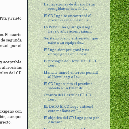
Declaraciones de Álvaro Peña
recogidas de la web d...
El CD Lugo se encontrará el
ita y Prieto
próximo sábado a un Ei...
La Peña Piño Quiroga Asogal
lleva 6 años acompañan...
s. El cuarto
Garitano cuarto entrenador que
o de segunda
sube a un equipo de...
muel, por el
El Lugo siempre ganó y no
encajó goles en la casil...
El presagio del Hércules CF-CD
 y aceptable
Lugo
 alavesistas
Manu le marcó el tercer penalti
vales del CD
al Hércules y a Is...
El CD Lugo visita el próximo
sábado a un Eibar de ...
Crónica del Hércules CF-CD
Lugo
EL DATO El CD Lugo entrenó
esta mañana en L...
 oxigeno con
ción, aunque
El objetivo del CD Lugo pasa por
irecto.
Alicante