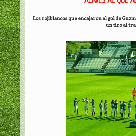
ALAVÉS AL QUE A
Los rojiblancos que encajaron el gol de Guz
un tiro al tr