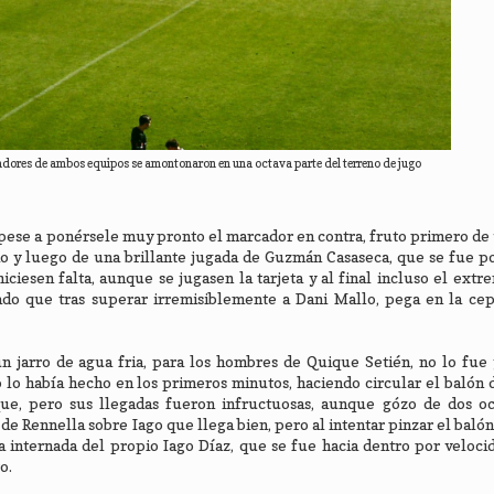
dores de ambos equipos se amontonaron en una octava parte del terreno de jugo
o, pese a ponérsele muy pronto el marcador en contra, fruto primero de 
o y luego de una brillante jugada de Guzmán Casaseca, que se fue p
 hiciesen falta, aunque se jugasen la tarjeta y al final incluso el ext
nado que tras superar irremisiblemente a Dani Mallo, pega en la ce
un jarro de agua fria, para los hombres de Quique Setién, no lo fue
lo había hecho en los primeros minutos, haciendo circular el balón 
que, pero sus llegadas fueron infructuosas, aunque gózo de dos oc
e Rennella sobre Iago que llega bien, pero al intentar pinzar el baló
 internada del propio Iago Díaz, que se fue hacia dentro por veloci
o.