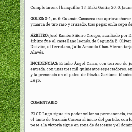
Completaron el banquillo: 13. Iñaki Goitía; 20. 6. Ja
GOLES:
0-1, m. 6: Guzmán Casaseca tras apriovecharse 
y marca de tiro raso y cruzado, tras pegar en la cepa 
ÁRBITRO:
José Ramón Piñeiro Crespo, auxiliado por Da
árbitro fue el castellano leonés, de Segunda B, Oliv
Disivión, el ferrolano, Julio Amoedo Chas. Vieron tarj
Alavés.
INCIDENCIAS:
Estadio Ángel Carro, con terreno de j
entrada, con unas tres mil quinientos espectadores, en
y la presencia en el palco de Giazka Garitano, técnico
Lugo.
COMENTARIO
El CD Lugo sigue sin poder sellar su permanencia, tra
el tanto de Guzmán Caseca al inicio del partido, con 
pese a la victoria sigue en zona de descenso y el domin