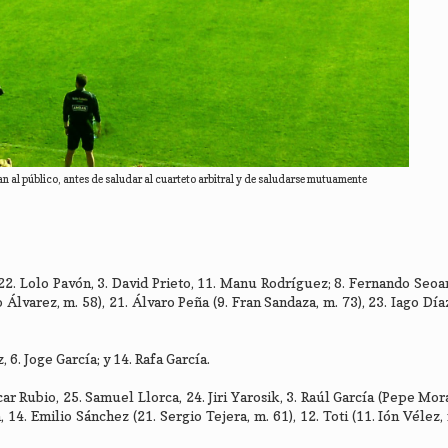
 al público, antes de saludar al cuarteto arbitral y de saludarse mutuamente
 22. Lolo Pavón, 3. David Prieto, 11. Manu Rodríguez; 8. Fernando Seoan
o Álvarez, m. 58), 21. Álvaro Peña (9. Fran Sandaza, m. 73), 23. Iago Día
 6. Joge García; y 14. Rafa García.
car Rubio, 25. Samuel Llorca, 24. Jiri Yarosik, 3. Raúl García (Pepe Mora
4. Emilio Sánchez (21. Sergio Tejera, m. 61), 12. Toti (11. Ión Vélez, m