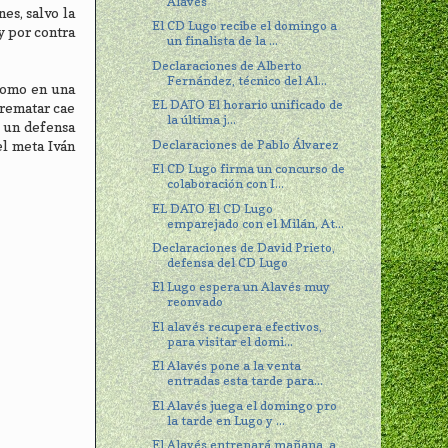
Alavés
es, salvo la
El CD Lugo recibe el domingo a
y por contra
un finalista de la ...
Declaraciones de Alberto
Fernández, técnico del Al...
 como en una
EL DATO El horario unificado de
 rematar cae
la última j...
a un defensa
Declaraciones de Pablo Álvarez
el meta Iván
El CD Lugo firma un concurso de
colaboración con I...
EL DATO El CD Lugo
emparejado con el Milán, At...
Declaraciones de David Prieto,
defensa del CD Lugo
El Lugo espera un Alavés muy
reonvado
El alavés recupera efectivos,
para visitar el domi...
El Alavés pone a la venta
entradas esta tarde para...
El Alavés juega el domingo pro
la tarde en Lugo y ...
El Alavés entrenará mañana, a