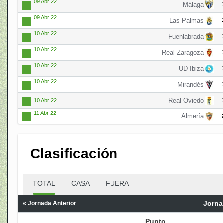
09 Abr 22
Málaga
09 Abr 22
Las Palmas
10 Abr 22
Fuenlabrada
10 Abr 22
Real Zaragoza
10 Abr 22
UD Ibiza
10 Abr 22
Mirandés
Real Oviedo
10 Abr 22
11 Abr 22
Almería
Clasificación
TOTAL
CASA
FUERA
Jorna
« Jornada Anterior
Punto