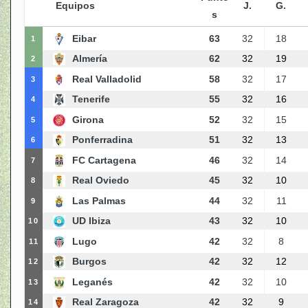
Equipos
J.
G.
s
Eibar
63
32
18
1
Almería
62
32
19
2
Real Valladolid
58
32
17
3
Tenerife
55
32
16
4
Girona
52
32
15
5
Ponferradina
51
32
13
6
FC Cartagena
46
32
14
7
Real Oviedo
45
32
10
8
Las Palmas
44
32
11
9
UD Ibiza
43
32
10
10
Lugo
42
32
8
11
Burgos
42
32
12
12
Leganés
42
32
10
13
Real Zaragoza
42
32
9
14