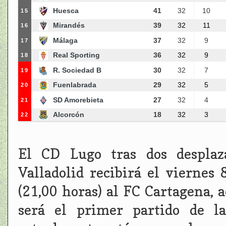
Huesca
41
32
10
15
Mirandés
39
32
11
16
Málaga
37
32
9
17
Real Sporting
36
32
9
18
R. Sociedad B
30
32
7
19
Fuenlabrada
29
32
5
20
SD Amorebieta
27
32
4
21
Alcorcón
18
32
3
22
El CD Lugo tras dos desplaz
Valladolid recibirá el viernes 
(21,00 horas) al FC Cartagena, a
será el primer partido de l