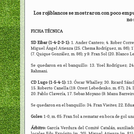
Los rojiblancos se mostraron con poco emp
no 
FICHA TÉCNICA
SD Eibar (1-4-2-3-1):
1. Ander Cantero; 4. Rober Correa
Miguel Ángel Atienza (25. Chema Rodríguez, m. 86); 17
(7. Quique González, m. 86); y 9. Fran Sol (20. Blanco L
Se quedaron en el banquillo: 13. Yoel Rodríguez; 24. 
Rahmani.
CD Lugo (1-5-4-1):
13. Óscar Whalley; 30. Ricard Sánch
15. Roberto Canella (19. Orest Lebedenko, m. 67); 24. 
20. Pablo Clavería, 17. Sebas Moyano (9. Manu Barreiro,
Se quedaron en el banquillo: 34. Fran Vieites; 22. Edu
Goles:
1-0, m. 65: Fran Sol a rematar en boca de gol u
Árbitro:
García Verdura del Comité Catalán, auxiliado
locales Edu Expósito (m. 30), Miguel Atienza (m. 81),