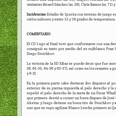
visitantes Ricard Sánchez (m. 26), Chris Ramos (m. 71) 
Incidencias:
Estadio de Ipurúa con terreno de juego en
cielos nubosos y entre 15 y 16 grados de temperatura.
COMENTARIO
El CD Lugo al final tuvo que conformarse con una derr
consiguió su tanto por medio del ex rojiblanco Fran 
Diego Stoichkov.
La victoria de la SD Eibar se puede decir que fue me
36, 65-35, 64-36 y 63-37), así como en los remates a go
y 9-2).
En la primera parte cabe destacar dos disparos al po
exterior de su pierna izquierda al palo derecho y la
repelió el palo derecho de la meta de un Óscar Whall
que primero desvió a corner un buen disparo de José 
Aketxe y luego detiene un buen tiro de Stoichkov y a
uno que no supo agilizar Blanco Leschu primero ni Q