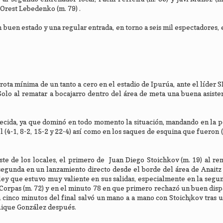
y Orest Lebedenko (m. 79) .
 buen estado y una regular entrada, en torno a seis mil espectadores, 
ota mínima de un tanto a cero en el estadio de Ipurúa, ante el líder S
Solo al rematar a bocajarro dentro del área de meta una buena asiste
recida, ya que dominó en todo momento la situación, mandando en la p
l (4-1, 8-2, 15-2 y 22-4) así como en los saques de esquina que fueron (
ste de los locales, el primero de Juan Diego Stoichkov (m. 19) al re
 segunda en un lanzamiento directo desde el borde del área de Anaitz
ey que estuvo muy valiente en sus salidas, especialmente en la segu
Corpas (m. 72) y en el minuto 78 en que primero rechazó un buen dis
 cinco minutos del final salvó un mano a a mano con Stoich¡kov tras u
uique González después.