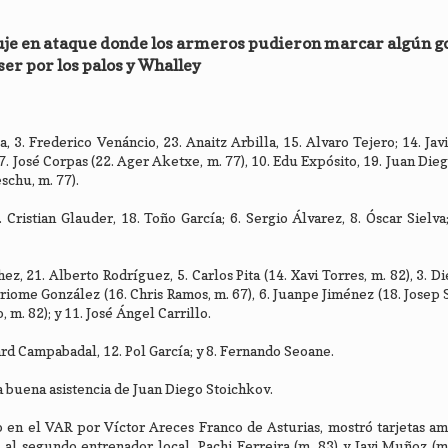
uje en ataque donde los armeros pudieron marcar algún g
ser por los palos y Whalley
, 3. Frederico Venáncio, 23. Anaitz Arbilla, 15. Alvaro Tejero; 14. Jav
. José Corpas (22. Ager Aketxe, m. 77), 10. Edu Expósito, 19. Juan Die
eschu, m. 77).
Cristian Glauder, 18. Toño García; 6. Sergio Álvarez, 8. Óscar Sielva;
ez, 21. Alberto Rodríguez, 5. Carlos Pita (14. Xavi Torres, m. 82), 3. D
Iriome González (16. Chris Ramos, m. 67), 6. Juanpe Jiménez (18. Josep S
 m. 82); y 11. José Ángel Carrillo.
ard Campabadal, 12. Pol García; y 8. Fernando Seoane.
na buena asistencia de Juan Diego Stoichkov.
 en el VAR por Víctor Areces Franco de Asturias, mostró tarjetas ama
 al segundo entrenador local, Pachi Ferreira (m. 83) y Javi Muñoz (m.