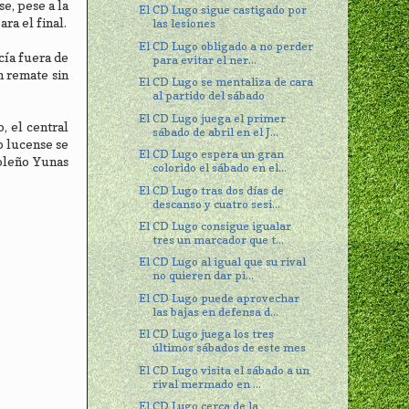
e, pese a la
El CD Lugo sigue castigado por
ra el final.
las lesiones
El CD Lugo obligado a no perder
cía fuera de
para evitar el ner...
n remate sin
El CD Lugo se mentaliza de cara
al partido del sábado
El CD Lugo juega el primer
, el central
sábado de abril en el J...
o lucense se
El CD Lugo espera un gran
oleño Yunas
colorido el sábado en el...
El CD Lugo tras dos días de
descanso y cuatro sesi...
El CD Lugo consigue igualar
tres un marcador que t...
El CD Lugo al igual que su rival
no quieren dar pi...
El CD Lugo puede aprovechar
las bajas en defensa d...
El CD Lugo juega los tres
últimos sábados de este mes
El CD Lugo visita el sábado a un
rival mermado en ...
El CD Lugo cerca de la