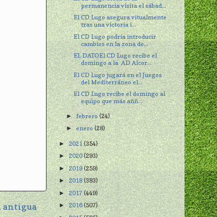
permanencia visita el sábad...
El CD Lugo asegura vitualmente
tras una victoria i...
El CD Lugo podría introducir
cambios en la zona de...
EL DATOEl CD Lugo recibe el
domingo a la AD Alcor...
El CD Lugo jugará en el Juegos
del Mediterráneo el...
El CD Lugo recibe el domingo al
equipo que más aññ...
febrero
(24)
►
enero
(28)
►
2021
(354)
►
2020
(293)
►
2019
(259)
►
2018
(383)
►
2017
(449)
►
 antigua
2016
(507)
►