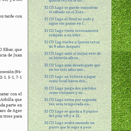
quinta vez en la últ...
El CD Lugo se puede encontrar
el sábado en el Zorr...
en tarde con
El CD Lugo al final no pudo y
sigue sin ganar en I...
El CD Lugo visita teóricamente
relajado a un líder...
El CD Lug vuelve a Ipurúa cerca
de 8 años después
D Eibar, que
El CD Lugo ante el mejor reto de
ncia de Juan
su historia afron...
El CD Lugo más desahogado que
en los tres años ant...
osesión (64-
El CD Lugo no volverá a jugar
2-1, 5-1, 7-1
como local hasta den...
El CD Lugo juega dos partidos
como visitante y su ...
matar con el
 Arbilla que
El CD Lugo entra por segunda
vez esta temporada en...
nda parte en
paro de Ager
El CD Lugo se queda a 9 puntos
del play off y a 12...
n trres para
El CD Lugo acaba sacando un
punto que le supo a poco