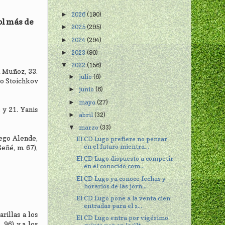
2026
(190)
►
ol más de
2025
(295)
►
2024
(294)
►
2023
(90)
►
2022
(156)
▼
i Muñoz, 33.
julio
(6)
►
go Stoichkov
junio
(6)
►
mayo
(27)
►
 y 21. Yanis
abril
(32)
►
marzo
(33)
▼
iego Alende,
El CD Lugo prefiere no pensar
en el futuro mientra...
eñé, m. 67),
El CD Lugo dispuesto a competir
en el conocido com...
El CD Lugo ya conoce fechas y
horarios de las jorn...
El CD Lugo pone a la venta cien
entradas para el s...
rillas a los
El CD Lugo entra por vigésimo
 96) y a los