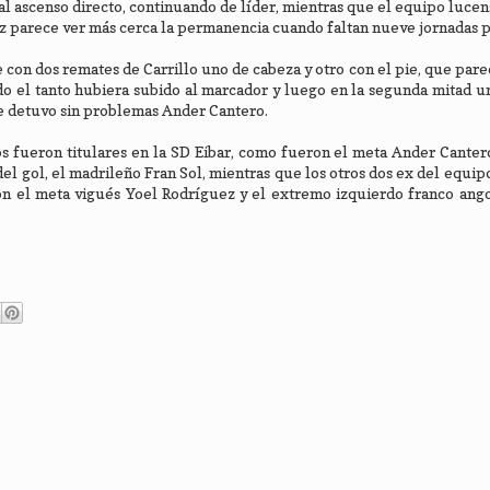
al ascenso directo, continuando de líder, mientras que el equipo lucens
ez parece ver más cerca la permanencia cuando faltan nueve jornadas pa
 con dos remates de Carrillo uno de cabeza y otro con el pie, que pare
o el tanto hubiera subido al marcador y luego en la segunda mitad u
e detuvo sin problemas Ander Cantero.
os fueron titulares en la SD Eibar, como fueron el meta Ander Cantero
el gol, el madrileño Fran Sol, mientras que los otros dos ex del equip
n el meta vigués Yoel Rodríguez y el extremo izquierdo franco ang