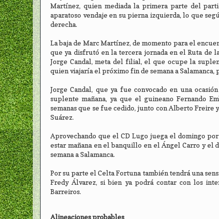
Martínez, quien mediada la primera parte del parti
aparatoso vendaje en su pierna izquierda, lo que segú
derecha.
La baja de Marc Martínez, de momento para el encuent
que ya disfrutó en la tercera jornada en el Ruta de 
Jorge Candal, meta del filial, el que ocupe la suple
quien viajaría el próximo fin de semana a Salamanca, p
Jorge Candal, que ya fue convocado en una ocasión
suplente mañana, ya que el guineano Fernando Emb
semanas que se fue cedido, junto con Alberto Freire y 
Suárez.
Aprovechando que el CD Lugo juega el domingo por la
estar mañana en el banquillo en el Ángel Carro y el d
semana a Salamanca.
Por su parte el Celta Fortuna también tendrá una sen
Fredy Álvarez, si bien ya podrá contar con los in
Barreiros.
Alineaciones probables