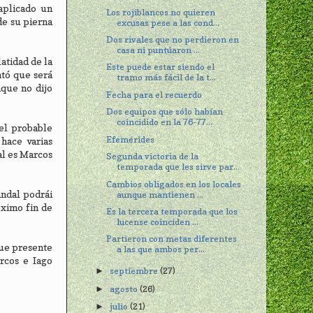
aplicado un
Los rojiblancos no quieren
de su pierna
excusas pese a las cond...
Dos rivales que no perdieron en
casa ni puntúaron ...
atidad de la
Este puede estar siendo el
ntó que será
tramo más fácil de la t...
nque no dijo
Fecha para el recuerdo
Dos equipos que sólo habían
coincidido en la 76-77...
el probable
Efemérides
hace varias
al es Marcos
Segunda victoria de la
temporada que les sirve par...
Cambios obligados en los locales
andal podrái
aunque mantienen ...
óximo fin de
Es la tercera temporada que los
lucense coinciden ...
Partieron con metas diferentes
que presente
a las que ambos per...
rcos e Iago
septiembre
(27)
►
agosto
(26)
►
julio
(21)
►