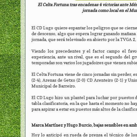
El Celta Fortuna tras encadenas 4 victorias ante Mér
jornada como local en el Muni
El CD Lugo quiere espantar los peligros que se cierne
de descenso, algo que espera lograr ganando mañana a l
jornada, que será televisado en abierto por la TVGA 2,
Viendo los precedentes y el factor campo el favo
experiencia, ante un rival, que es el segundo del g
temporadas son varios los jugadoires que vienen subie
El Celta Fortuna viene de cinco jornadas sin perder, 
(2-4), Arenas de Getxo (2-0) CD Arenteiro (2-1) y Unio
Municipal de Barreiro.
El CD Lugo hizo un plantel para luchar por puestos d
tabla clasificatoria, en la que hasta el momento no ha
para aspirar a estar en puestos más altos de la clasific
Marca Martínez y Hugo Burcio, bajas sensibles en am
Hoy lo anticipó en rueda de prensa el técnico de los