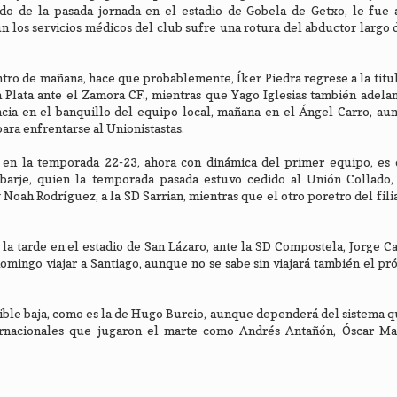
do de la pasada jornada en el estadio de Gobela de Getxo, le fue 
n los servicios médicos del club sufre una rotura del abductor largo 
ro de mañana, hace que probablemente, Íker Piedra regrese a la titul
la Plata ante el Zamora CF., mientras que Yago Iglesias también adela
ncia en el banquillo del equipo local, mañana en el Ángel Carro, au
ara enfrentarse al Unionistastas.
 en la temporada 22-23, ahora con dinámica del primer equipo, es 
arje, quien la temporada pasada estuvo cedido al Unión Collado, 
Noah Rodríguez, a la SD Sarrian, mientras que el otro poretro del fili
 tarde en el estadio de San Lázaro, ante la SD Compostela, Jorge C
omingo viajar a Santiago, aunque no se sabe sin viajará también el pr
sible baja, como es la de Hugo Burcio, aunque dependerá del sistema 
ternacionales que jugaron el marte como Andrés Antañón, Óscar Ma