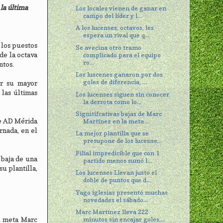
la última
Los locales vienen de ganar en
campo del líder y l...
A los lucenses, octavos, les
espera un rival que q...
 los puestos
Se avecina otro tramo
de la octava
complicado para el equipo
ro...
ntos.
Los luscenes ganaron por dos
goles de diferencia, ...
er su mayor
 las últimas
Los lucenses siguen sin conocer
la derrota como lo...
Signitifcativas bajas de Marc
te AD Mérida
Martínez en la meta ...
rnada, en el
La mejor plantilla que se
presupone de los lucense...
Filial impredicible que con 1
 baja de una
partido menos sumó l...
u plantilla,
Los lucenses Llevan justo el
doble de puntos que d...
Yago iglesias presentó muchas
novedades el sábado...
Marc Martínez lleva 222
minutos sin encajar goles,...
el meta Marc