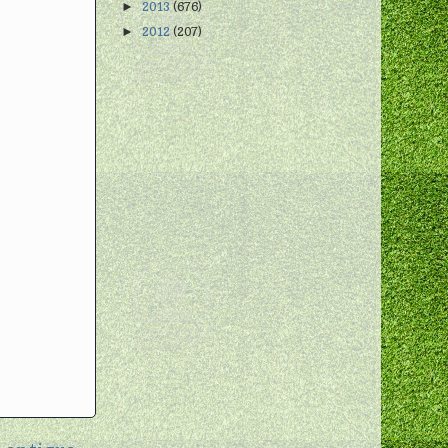
2013
(676)
►
2012
(207)
►