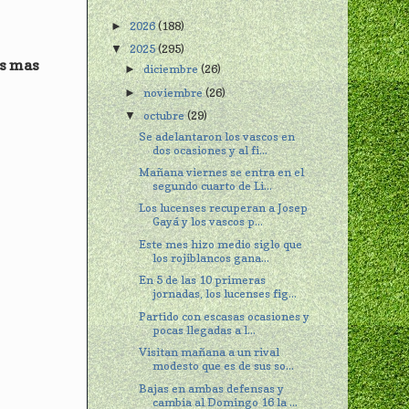
2026
(188)
►
2025
(295)
▼
os mas
diciembre
(26)
►
noviembre
(26)
►
octubre
(29)
▼
Se adelantaron los vascos en
dos ocasiones y al fi...
Mañana viernes se entra en el
segundo cuarto de Li...
Los lucenses recuperan a Josep
Gayá y los vascos p...
Este mes hizo medio siglo que
los rojiblancos gana...
En 5 de las 10 primeras
jornadas, los lucenses fig...
Partido con escasas ocasiones y
pocas llegadas a l...
Visitan mañana a un rival
modesto que es de sus so...
Bajas en ambas defensas y
cambia al Domingo 16 la ...