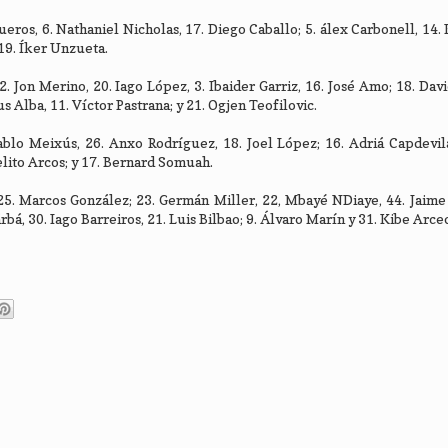
gueros, 6. Nathaniel Nicholas, 17. Diego Caballo; 5. álex Carbonell, 14.
 19. Íker Unzueta.
. Jon Merino, 20. Iago López, 3. Ibaider Garriz, 16. José Amo; 18. Davi
s Alba, 11. Víctor Pastrana; y 21. Ogjen Teofilovic.
 Pablo Meixús, 26. Anxo Rodríguez, 18. Joel López; 16. Adriá Capdevil
lito Arcos; y 17. Bernard Somuah.
25. Marcos González; 23. Germán Miller, 22, Mbayé NDiaye, 44. Jaime
árbá, 30. Iago Barreiros, 21. Luis Bilbao; 9. Álvaro Marín y 31. Kibe Arce