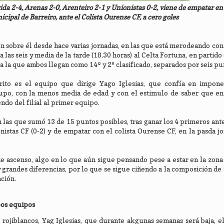
ida 2-4, Arenas 2-0, Arenteiro 2-1 y Unionistas 0-2, viene de empatar en 
cipal de Barreiro, ante el Colista Ourense CF, a cero goles
n sobre él desde hace varias jornadas, en las que está merodeando con
as seis y media de la tarde (18,30 horas) al Celta Fortuna, en partido 
 a la que ambos llegan como 14º y 2ª clasificado, separados por seis pu
rito es el equipo que dirige Yago Iglesias, que confía en impon
rupo, con la menos media de edad y con el estimulo de saber que en
ndo del filial al primer equipo.
en las que sumó 13 de 15 puntos posibles, tras ganar los 4 primeros an
nistas CF (0-2) y de empatar con el colista Ourense CF, en la pasda jo
e ascenso, algo en lo que aún sigue pensando pese a estar en la zona
y grandes diferencias, por lo que se sigue ciñendo a la composición de s
ación.
bos equipos
 rojiblancos, Yag Iglesias, que durante akgunas semanas será baja, 