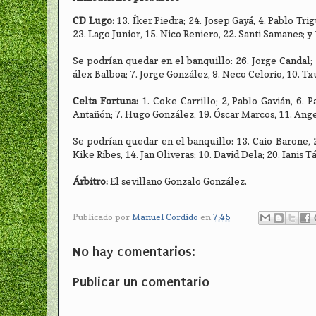
CD Lugo:
13. Íker Piedra; 24. Josep Gayá, 4. Pablo Tri
23. Lago Junior, 15. Nico Reniero, 22. Santi Samanes; y
Se podrían quedar en el banquillo: 26. Jorge Candal; 2
álex Balboa; 7. Jorge González, 9. Neco Celorio, 10. Txu
Celta Fortuna:
1. Coke Carrillo; 2, Pablo Gavián, 6.
Antañón; 7. Hugo González, 19. Óscar Marcos, 11. Ange
Se podrían quedar en el banquillo: 13. Caio Barone, 
Kike Ribes, 14. Jan Oliveras; 10. David Dela; 20. Ianis T
Árbitro:
El sevillano Gonzalo González.
Publicado por
Manuel Cordido
en
7:45
No hay comentarios:
Publicar un comentario