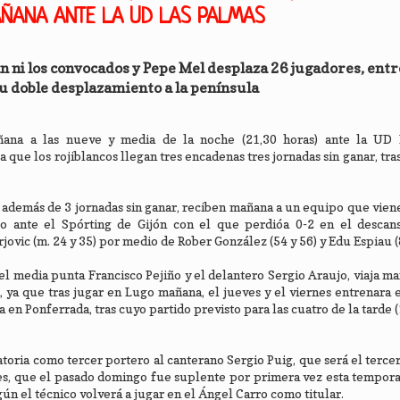
AÑANA ANTE LA UD LAS PALMAS
an ni los convocados y Pepe Mel desplaza 26 jugadores, entre
u doble desplazamiento a la península
ana a las nueve y media de la noche (21,30 horas) ante la UD 
a que los rojiblancos llegan tres encadenas tres jornadas sin ganar, tra
, además de 3 jornadas sin ganar, reciben mañana a un equipo que vie
o ante el Spórting de Gijón con el que perdióa 0-2 en el descan
ovic (m. 24 y 35) por medio de Rober González (54 y 56) y Edu Espiau (
 el media punta Francisco Pejiño y el delantero Sergio Araujo, viaja m
 ya que tras jugar en Lugo mañana, el jueves y el viernes entrenara 
en Ponferrada, tras cuyo partido previsto para las cuatro de la tarde (
toria como tercer portero al canterano Sergio Puig, que será el tercer
les, que el pasado domingo fue suplente por primera vez esta tempor
n el técnico volverá a jugar en el Ángel Carro como titular.