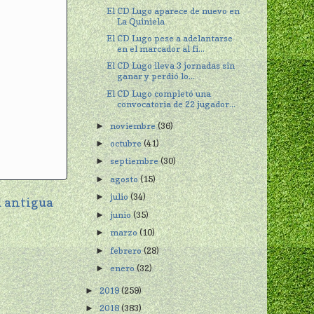
El CD Lugo aparece de nuevo en
La Quiniela
El CD Lugo pese a adelantarse
en el marcador al fi...
El CD Lugo lleva 3 jornadas sin
ganar y perdió lo...
El CD Lugo completó una
convocatoria de 22 jugador...
noviembre
(36)
►
octubre
(41)
►
septiembre
(30)
►
agosto
(15)
►
julio
(34)
►
 antigua
junio
(35)
►
marzo
(10)
►
febrero
(28)
►
enero
(32)
►
2019
(259)
►
2018
(383)
►