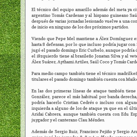
El técnico del equipo amarillo además del meta ya cit
argentino Tomás Cardenas y al hispano guineano Saúl 
después de varias jornadas lesionado vuelve a una co
de inicio en ninguno de los dos próximos partidos.
Viendo que Pepe Mel mantiene a Álex Domínguez en l
hasta 8 defensas, por lo que incluso podría jugar con 
jugó el pasado domingo Eric Curbelo, aunque podría d
el i9zquierdo tiene al brasileño Jonatan Silva y al v
Álex Suárez, Aythami Artiles, Saúl Coco y Tomás Card
Para medio campo también tiene el técnico madrilkeñ
titulares el pasado domingo también cuenta con Maikel
En las dos primeras líneas de ataque también tiene
González, parece el más habitual por banda derecha
podría hacerlo Cristian Cedrés o incluso con algu
izquierda a alguno de los de ataque ya que en el últim
Aridai Cabrera, aunque también cuenta con Edu Esp
juygador y el canterano Clau Méndes.
Además de Sergio Ruiz, Francisco Pejiño y Sergio Ar