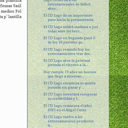
na plantilla
internacionales de fútbol
efensas Saúl
abso...
s medios Pol
El CD Lugo da un importante
a p`lantilla
paso hacia la permanencia
El CD Lugo saldrá mañana a por
todas ante los berc...
El CD Lugo en Segunda ganó 5
de los 10 partidos qu...
El CD Lugo reanudó hoy los
entrenamientos tras des...
El CD Lugo abre la próxima
jornada el viernes a la...
Hoy cumple 73 años un lucense
que llegó a internac...
El CD Lugo encadena su quinta
jornada sin ganar y ...
El CD Lugo intentará recuperar
su credibilidad y l...
El CD Lugo comienza el añoi
2021 en el Ángel Carro
El CD Lugo vuelve a los
entrenamientos pendiente
d...