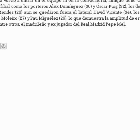
o volvió a entrar en el equipo ni en la convocatoria, aunque tiene u
 filial como los porteros Álex Domínguez (30) y Óscar Puig (32), los d
Mendes (26) aun se quedaron fuera el lateral David Vicente (34), lo
to Moleiro (27) y Pau Miguélez (29), lo que demuestra la amplitud de est
entre otros, el madrileño y ex jugador del Real Madrid Pepe Mel.