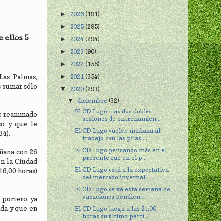
2026
(191)
►
2025
(295)
►
 ellos 5
2024
(294)
►
2023
(90)
►
2022
(156)
►
2021
(354)
Las Palmas,
►
s sumar sólo
2020
(293)
▼
diciembre
(32)
▼
El CD Lugo tras dos dobles
ne reanimado
sesiones de entrenamien...
so y que le
El CD Lugo vuelve mañana al
84).
trabajo con las pilas ...
El CD Lugo pensando más en el
añana con 26
presente que en el p...
en la Ciudad
El CD Lugo está a la expectativa
16,00 horas)
del mercado invernal
El CD Lugo se va esta semana de
vacaciones pendien...
 portero, ya
ada y que en
El CD Lugo juega a las 21,00
horas su último parti...