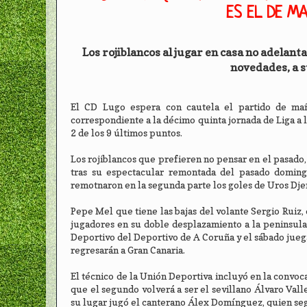
ES EL DE M
Los rojiblancos al jugar en casa no adelant
novedades, a s
El CD Lugo espera con cautela el partido de mañ
correspondiente a la décimo quinta jornada de Liga a l
2 de los 9 últimos puntos.
Los rojiblancos que prefieren no pensar en el pasado
tras su espectacular remontada del pasado doming
remotnaron en la segunda parte los goles de Uros Djerj
Pepe Mel que tiene las bajas del volante Sergio Ruiz,
jugadores en su doble desplazamiento a la peninsula,
Deportivo del Deportivo de A Coruña y el sábado juega 
regresarán a Gran Canaria.
El técnico de la Unión Deportiva incluyó en la convoca
que el segundo volverá a ser el sevillano Álvaro Val
su lugar jugó el canterano Álex Domínguez, quien segú