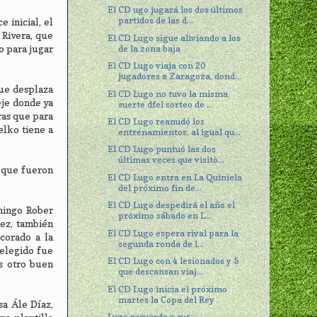
El CD ugo jugará los dos últimos
partidos de las d...
 inicial, el
 Rivera, que
El CD Lugo sigue aliviando a los
de la zona baja
o para jugar
El CD Lugo viaja con 20
jugadores a Zaragoza, dond...
ue desplaza
El CD Lugo no tuvo la misma
eje donde ya
suerte dfel sorteo de ...
ras que para
El CD Lugo reanudó los
elko tiene a
entrenamientos, al igual qu...
El CD Lugo puntuó las dos
últimas veces que visitò...
s que fueron
El CD Lugo entra en La Quiniela
del próximo fin de...
El CD Lugo despedirá el año el
omingo Rober
próximo sábado en L...
ez, también
El CD Lugo espera rival para la
corado a la
segunda ronda de l...
 elegido fue
El CD Lugo con 4 lesionados y 5
s otro buen
que descansan viaj...
El CD Lugo inicia el próximo
martes la Copa del Rey
sa Ále Díaz,
Lugo recuerda a sus