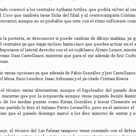
ado convocó a los centrales Aythami Artiles, que podría volver al once
Coco que también tiene ficha del filial y al centrocampista Cristian
nvocatori, aunque no es probable que este con el ritmo suficiente com
a portería, se desconocer si puede cambiar de dibujo mañána, ya q
3 centrales ya que viajar incluso hasta cinco que pueden actuar en el 
isputarse el lateral derecho con el ex rojiblanco Álvaro Lemos, mient
eterano Dani Castellanos, mientras que para el eje además de Eric Curb
enas.
o varias opciones ya que además de Fabio González y Javi Castellano
 Mesa, Enzo Leiodice, Isaac Athuman y el ya citado Cristian Rivera.
 el técnico varias alternativas, aunque el bigoleador del pasado d
, mientras que por la iozquierda aunque viene jugando Benito Ramír
no de los medias puntas como Kirian González y ïoscar Clemente es
o partido lo hizo el italiano Pietro Lermelllo, pero en el anterior el
iau que el pasado domingo marcó a los diez minutos de entrar y e
aujo, el técnico del Las Palmas tampoco viene contando con el defen