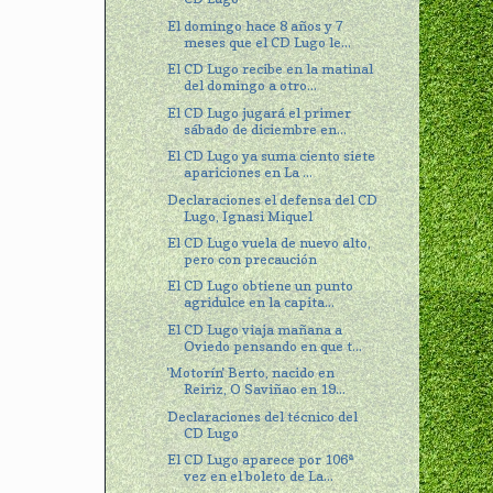
El domingo hace 8 años y 7
meses que el CD Lugo le...
El CD Lugo recibe en la matinal
del domingo a otro...
El CD Lugo jugará el primer
sábado de diciembre en...
El CD Lugo ya suma ciento siete
apariciones en La ...
Declaraciones el defensa del CD
Lugo, Ignasi Miquel
El CD Lugo vuela de nuevo alto,
pero con precaución
El CD Lugo obtiene un punto
agridulce en la capita...
El CD Lugo viaja mañana a
Oviedo pensando en que t...
'Motorín' Berto, nacido en
Reiriz, O Saviñao en 19...
Declaraciones del técnico del
CD Lugo
El CD Lugo aparece por 106ª
vez en el boleto de La...