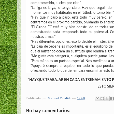
comprometido, al cien por cien”
“La liga es larga, lo tengo claro. Hay que seguir, 
momentos muy habituales en el fútbol, lo tomo bien”
“Hay que ir paso a paso, está todo muy parejo, en
centramos en el próximo partido, olvidando lo anterior
“El Girona FC está muy bien construido en todas sus
demostrando cada temporada todo su potencial. Co
nuestras armas”
“Hay diferentes opciones, eso lo decide el míster. El 
“La baja de Seoane es importante, es el equilibrio d
que el míster colocará un sustituto que rendirá a gran
“Me gusta esta categoría, cualquiera puede ganar. Las
“Para mí no es un partido especial. Nos medimos a un
“Apoyaré siempre al equipo, en todo lo que pueda.
ofreciendo todo lo que tienen para encaminar esto ha
“HAY QUE TRABAJAR EN CADA ENTRENAMIENTO P
ESTO SIE
Publicado por
Manuel Cordido
en
12:56
No hay comentarios: