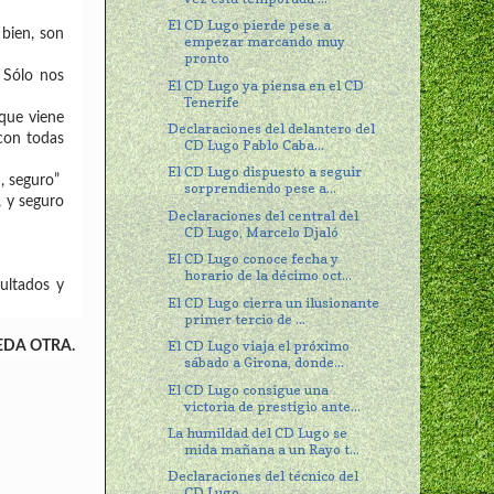
El CD Lugo pierde pese a
 bien, son
empezar marcando muy
pronto
 Sólo nos
El CD Lugo ya piensa en el CD
Tenerife
 que viene
Declaraciones del delantero del
con todas
CD Lugo Pablo Caba...
El CD Lugo dispuesto a seguir
, seguro”
sorprendiendo pese a...
, y seguro
Declaraciones del central del
CD Lugo, Marcelo Djaló
El CD Lugo conoce fecha y
horario de la décimo oct...
ultados y
El CD Lugo cierra un ilusionante
primer tercio de ...
El CD Lugo viaja el próximo
EDA OTRA.
sábado a Girona, donde...
El CD Lugo consigue una
victoria de prestigio ante...
La humildad del CD Lugo se
mida mañana a un Rayo t...
Declaraciones del técnico del
CD Lugo