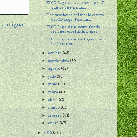
El CD Lugo que es octavo con 17
puntos visita a un...
Declaraciones del medio centro
del CD Lugo, Fernan...
 antigua
El CD Lugo sigue acumulando
lesiones en el último mes
El CD Lugo sigue castigado por
los horarios
octubre
(43)
►
septiembre
(50)
►
agosto
(42)
►
julio
(36)
►
junio
(23)
►
mayo
(40)
►
abril
(52)
►
marzo
(62)
►
febrero
(51)
►
enero
(47)
►
2015
(595)
►