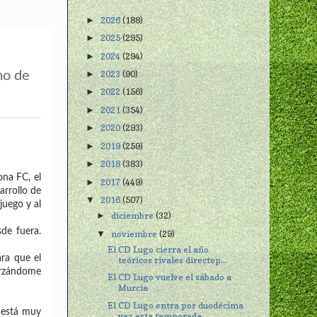
2026
(188)
►
2025
(295)
►
2024
(294)
►
2023
(90)
mo de
►
2022
(156)
►
2021
(354)
►
2020
(293)
►
2019
(259)
►
2018
(383)
►
ona FC, el
2017
(449)
►
arrollo de
2016
(507)
▼
juego y al
diciembre
(32)
►
de fuera.
noviembre
(29)
▼
El CD Lugo cierra el año
ra que el
teóricos rivales directop...
forzándome
El CD Lugo vuelve el sábado a
Murcia
El CD Lugo entra por duodécima
, está muy
vez esta temporada ...