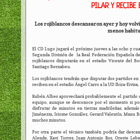
PILAR Y RECIBE 
Los rojiblancos descansaron ayer y hoy volv
menos habitua
El CD Lugo jugará el próximo jueves a las ocho y cuar
Segunda División de la Real Federación Española de 
rojiblancos disputarán en el estadio Vicente del Bo
Santiago Bernabeu.
Los rojiblancos tendrán que disputar dos partidos en 
reciben en el estadio Ángel Carro a la UD Ibiza-Eivisa,
Rubén Albes aprovechará probablemente el partido d
equipo, aunque se desconoce por el momento si podr
disfrutar de minutos en tierras madrileñas, además
Jiménezm, Iriome González, Gerard Valentín, Manu Ba
muchos minutos.
Por otra parte el técnico también podría dar desca
Alende, Xavi Torres, Juan Antonio Ros, Oreste Leb