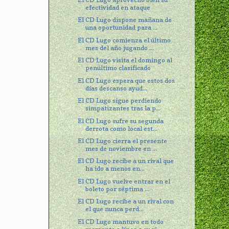
efectividad en ataque
El CD Lugo dispone mañana de
una oportunidad para ...
El CD Lugo comienza el último
mes del año jugando ...
El CD Lugo visita el domingo al
penúltimo clasificado
El CD Lugo espera que estos dos
días descanso ayud...
El CD Lugo sigue perdiendo
simpatizantes tras la p...
El CD Lugo sufre su segunda
derrota como local est...
El CD Lugo cierra el presente
mes de noviembre en ...
El CD Lugo recibe a un rival que
ha ido a menos en...
El CD Lugo vuelve entrar en el
boleto por séptima ...
El CD Lugo recibe a un rival con
el que nunca perd...
El CD Lugo mantuvo en todo