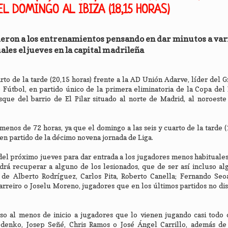
EL DOMINGO AL IBIZA (18,15 HORAS)
ieron a los entrenamientos pensando en dar minutos a vari
les el jueves en la capital madrileña
to de la tarde (20,15 horas) frente a la AD Unión Adarve, líder del G
Fútbol, en partido único de la primera eliminatoria de la Copa del
sque del barrio de El Pilar situado al norte de Madrid, al noroeste
menos de 72 horas, ya que el domingo a las seis y cuarto de la tarde (
 en partido de la décimo novena jornada de Liga.
el próximo jueves para dar entrada a los jugadores menos habituale
á recuperar a alguno de los lesionados, que de ser así incluso al
 de Alberto Rodríguez, Carlos Pita, Roberto Canella; Fernando Seo
rreiro o Joselu Moreno, jugadores que en los últimos partidos no di
nso al menos de inicio a jugadores que lo vienen jugando casi todo
edenko, Josep Señé, Chris Ramos o José Ángel Carrillo, además de 