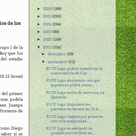
2026
(189)
►
2025
(295)
►
os de los
2024
(294)
►
2023
(90)
►
2022
(156)
►
2021
(354)
rupo I de la
▼
 Rey que los
diciembre
(29)
►
 del estadio
noviembre
(31)
▼
El CD Lugo podría completar la
convocatoria de Cop...
18,15 horas)
El CD Lugo desconoce con que
jugadores podrá conta...
El CD Lugo entra de nuevo en La
s del primer
Quiniela
guno podría
El CD Lugo disputará dos
ane, Juanpe
partidos en menos de 72 h...
sfrutaron de
El CD Lugo viajará por primera
vez esta temporada ...
 como Diego
El CD Lugo se adelantó de
penalti pero al final no...
saber si se