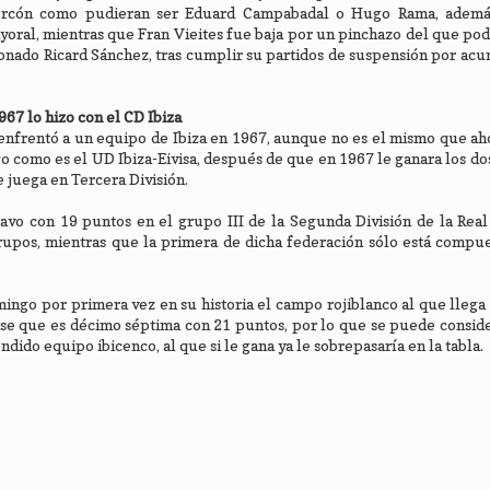
corcón como pudieran ser Eduard Campabadal o Hugo Rama, ademá
ral, mientras que Fran Vieites fue baja por un pinchazo del que podr
onado Ricard Sánchez, tras cumplir su partidos de suspensión por ac
67 lo hizo con el CD Ibiza
enfrentó a un equipo de Ibiza en 1967, aunque no es el mismo que a
 como es el UD Ibiza-Eivisa, después de que en 1967 le ganara los dos
 juega en Tercera División.
ctavo con 19 puntos en el grupo III de la Segunda División de la Rea
rupos, mientras que la primera de dicha federación sólo está compu
gomingo por primera vez en su historia el campo rojiblanco al que lleg
e que es décimo séptima con 21 puntos, por lo que se puede conside
dido equipo ibicenco, al que si le gana ya le sobrepasaría en la tabla.