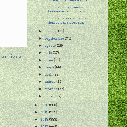
momento a línea a su ri...
El CD Lugo juega mañana en
Anduva ante un rival di...
El CD Lugo y su rival sin sin
tiempo para preparar...
octubre
(29)
►
septiembre
(31)
►
agosto
(28)
►
julio
(27)
►
 antigua
junio
(11)
►
mayo
(44)
►
abril
(38)
►
marzo
(24)
►
febrero
(35)
►
enero
(27)
►
2020
(293)
►
2019
(259)
►
2018
(383)
►
2017
(449)
►