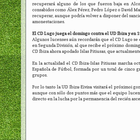
recuperará alguno de los que fueron baja en Al
consabidos como Álex Pérez, Pedro López o David Mayo
recuperar, aunque podría volver a disponer del sanci
amonestaciones.
El CD Lugo juega el domingo contra el UD Ibiza y en 19
Algunos lucenses aún recordarán que el CD Lugo se 
en Segunda División, al que recibe el próximo domingo
CD Ibiza ahora apodado Islas Pitiusas, que actualmente
En la actualidad el CD Ibiza-Islas Pitiusas marcha o
Española de Fútbol, formada por un total de cinco g
grupos.
Por lo tanto la UD Ibiza-Eivisa visitará el próximoi 
aunque con sólo dos puntos más que el equipo lucens
directo en la lucha por la permanencia del recién ascen