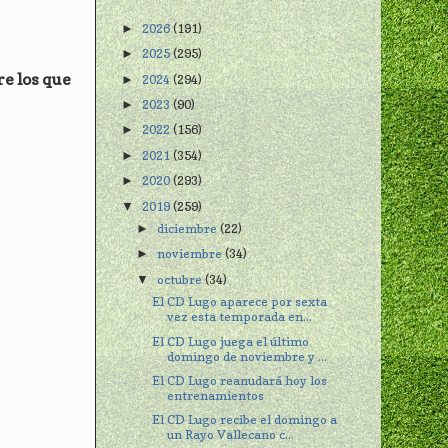
2026
(191)
►
2025
(295)
►
re los que
2024
(294)
►
2023
(90)
►
2022
(156)
►
2021
(354)
►
2020
(293)
►
2019
(259)
▼
diciembre
(22)
►
noviembre
(34)
►
octubre
(34)
▼
El CD Lugo aparece por sexta
vez esta temporada en...
El CD Lugo juega el último
domingo de noviembre y ...
El CD Lugo reanudará hoy los
entrenamientos
El CD Lugo recibe el domingo a
un Rayo Vallecano c...