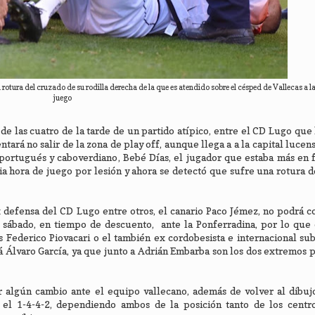
rotura del cruzado de su rodilla derecha de la que es atendido sobre el césped de Vallecas a l
juego
de las cuatro de la tarde de un partido atípico, entre el CD Lugo que
tará no salir de la zona de play off, aunque llega a a la capital lucen
portugués y caboverdiano, Bebé Días, el jugador que estaba más en 
dia hora de juego por lesión y ahora se detectó que sufre una rotura 
 defensa del CD Lugo entre otros, el canario Paco Jémez, no podrá c
 sábado, en tiempo de descuento, ante la Ponferradina, por lo que 
os Federico Piovacari o el también ex cordobesista e internacional su
rá Álvaro García, ya que junto a Adrián Embarba son los dos extremos 
r algún cambio ante el equipo vallecano, además de volver al dibuj
y el 1-4-4-2, dependiendo ambos de la posición tanto de los centr