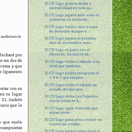
El CD Lugo genera dudas e
inestabilidad en todo su...
El CD Lugo jugará ante ocho ex
primeras en noviemb...
El CD Lugo vuelve caer a zona
de descenso aunque e...
a media hora de
El CD Lugo jugará el próximo
mes de noviembre ante...
El CD Lugo es junto con el
Alcorcón, los únicos de...
 luchará por
se sin dos de
El CD Lugo visita el sábado a un
rival que también...
forma y que
de ligamento
El CD Lugo podría recuperar el
1-5-4-1 que emplea ...
El CD Lugo visita el sábado un
ontar con su
estadio del que gua...
en su lugar
El CD Lugo visita Los Pajaritos
b 21, Andrés
con la vitola de h...
puros que le
El CD Lugo sigue teniendo que
mirar atrás
El CD Lugo gana pese a tener en
o que suele
contra las estadís...
ocampuistas
El CD Lugo jugará como local el