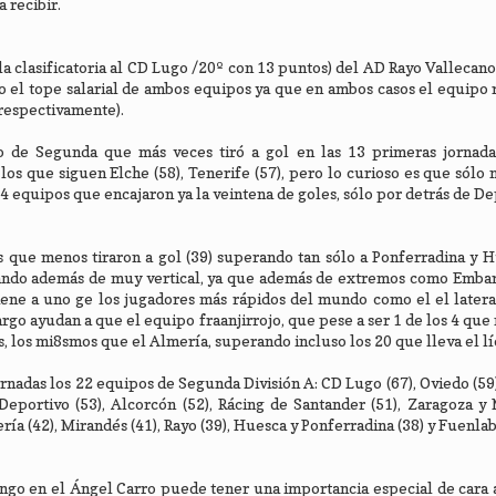
 recibir.
la clasificatoria al CD Lugo /20º con 13 puntos) del AD Rayo Vallecano 
o el tope salarial de ambos equipos ya que en ambos casos el equipo r
9 respectivamente).
 de Segunda que más veces tiró a gol en las 13 primeras jornada
 los que siguen Elche (58), Tenerife (57), pero lo curioso es que sólo
 4 equipos que encajaron ya la veintena de goles, sólo por detrás de De
s que menos tiraron a gol (39) superando tan sólo a Ponferradina y H
trando además de muy vertical, ya que además de extremos como Emba
tiene a uno ge los jugadores más rápidos del mundo como el el later
go ayudan a que el equipo fraanjirrojo, que pese a ser 1 de los 4 que 
s, los mi8smos que el Almería, superando incluso los 20 que lleva el lí
ornadas los 22 equipos de Segunda División A: CD Lugo (67), Oviedo (59)
eportivo (53), Alcorcón (52), Rácing de Santander (51), Zaragoza y 
ería (42), Mirandés (41), Rayo (39), Huesca y Ponferradina (38) y Fuenlab
ngo en el Ángel Carro puede tener una importancia especial de cara 