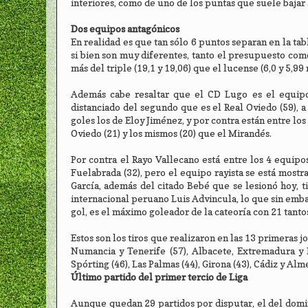
interiores, como de uno de los puntas que suele bajar a
Dos equipos antagónicos
En realidad es que tan sólo 6 puntos separan en la tab
si bien son muy diferentes, tanto el presupuesto com
más del triple (19,1 y 19,06) que el lucense (6,0 y 5,9
Además cabe resaltar que el CD Lugo es el equipo
distanciado del segundo que es el Real Oviedo (59), a
goles los de Eloy Jiménez, y por contra están entre los
Oviedo (21) y los mismos (20) que el Mirandés.
Por contra el Rayo Vallecano está entre los 4 equipo
Fuelabrada (32), pero el equipo rayista se está mos
García, además del citado Bebé que se lesionó hoy, 
internacional peruano Luis Advincula, lo que sin embar
gol, es el máximo goleador de la cateoría con 21 tanto
Estos son los tiros que realizaron en las 13 primeras j
Numancia y Tenerife (57), Albacete, Extremadura y D
Spórting (46), Las Palmas (44), Girona (43), Cádiz y Alm
Último partido del primer tercio de Liga
Aunque quedan 29 partidos por disputar, el del domi