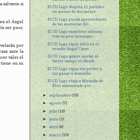
 salvarse si
El CD Lugo disputa 11 partidos
en menos de dos meses
El CD Lugo pueda aprovecharse
 en el Ángel
de las ausencias del...
ía ser peor,
El CD Lugo mantiene silencio
tras su peor arranque...
El CD Lugo sigue débil en el
 velarán por
estadio Ángel Carro
casa ante la
El CD Lugo quiere apelar al
cer valer el
factor campo el sábado
 tiene en su
El CD Lugo sigue sin perder y
sin ganar a domicilio
El CD Lugo viaja a Miranda de
Ebro amenazado por ...
septiembre
(30)
►
agosto
(7)
►
julio
(15)
►
junio
(1)
►
abril
(8)
►
marzo
(35)
►