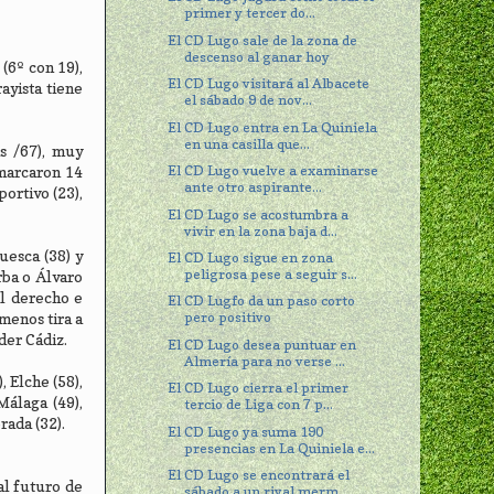
primer y tercer do...
El CD Lugo sale de la zona de
descenso al ganar hoy
(6º con 19),
El CD Lugo visitará al Albacete
ayista tiene
el sábado 9 de nov...
El CD Lugo entra en La Quiniela
en una casilla que...
s /67), muy
El CD Lugo vuelve a examinarse
 marcaron 14
ante otro aspirante...
portivo (23),
El CD Lugo se acostumbra a
vivir en la zona baja d...
uesca (38) y
El CD Lugo sigue en zona
peligrosa pese a seguir s...
rba o Álvaro
al derecho e
El CD Lugfo da un paso corto
pero positivo
menos tira a
der Cádiz.
El CD Lugo desea puntuar en
Almería para no verse ...
, Elche (58),
El CD Lugo cierra el primer
Málaga (49),
tercio de Liga con 7 p...
rada (32).
El CD Lugo ya suma 190
presencias en La Quiniela e...
El CD Lugo se encontrará el
al futuro de
sábado a un rival merm...