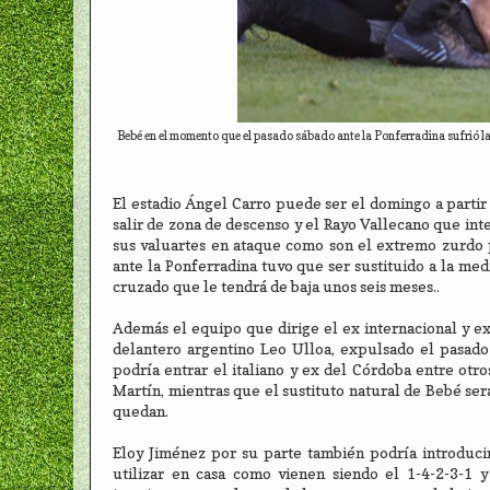
Bebé en el momento que el pasado sábado ante la Ponferradina sufrió la 
El estadio Ángel Carro puede ser el domingo a partir 
salir de zona de descenso y el Rayo Vallecano que inten
sus valuartes en ataque como son el extremo zurdo 
ante la Ponferradina tuvo que ser sustituido a la me
cruzado que le tendrá de baja unos seis meses..
Además el equipo que dirige el ex internacional y ex
delantero argentino Leo Ulloa, expulsado el pasado
podría entrar el italiano y ex del Córdoba entre otr
Martín, mientras que el sustituto natural de Bebé se
quedan.
Eloy Jiménez por su parte también podría introduci
utilizar en casa como vienen siendo el 1-4-2-3-1 