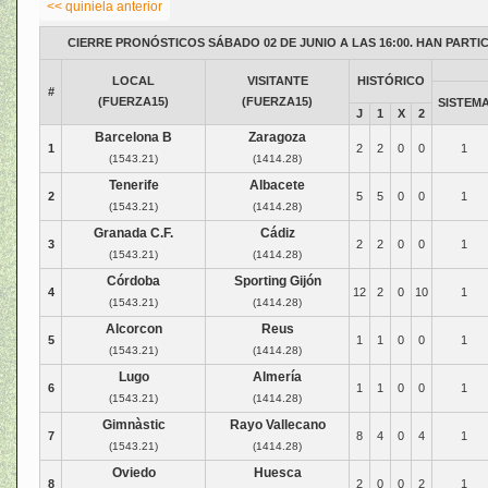
<< quiniela anterior
CIERRE PRONÓSTICOS SÁBADO 02 DE JUNIO A LAS 16:00. HAN PARTIC
LOCAL
VISITANTE
HISTÓRICO
#
(FUERZA15)
(FUERZA15)
SISTEM
J
1
X
2
Barcelona B
Zaragoza
1
2
2
0
0
1
(1543.21)
(1414.28)
Tenerife
Albacete
2
5
5
0
0
1
(1543.21)
(1414.28)
Granada C.F.
Cádiz
3
2
2
0
0
1
(1543.21)
(1414.28)
Córdoba
Sporting Gijón
4
12
2
0
10
1
(1543.21)
(1414.28)
Alcorcon
Reus
5
1
1
0
0
1
(1543.21)
(1414.28)
Lugo
Almería
6
1
1
0
0
1
(1543.21)
(1414.28)
Gimnàstic
Rayo Vallecano
7
8
4
0
4
1
(1543.21)
(1414.28)
Oviedo
Huesca
8
2
0
0
2
1