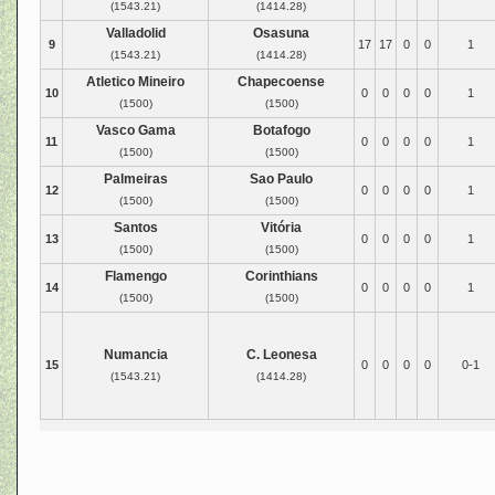
(1543.21)
(1414.28)
Valladolid
Osasuna
9
17
17
0
0
1
(1543.21)
(1414.28)
Atletico Mineiro
Chapecoense
10
0
0
0
0
1
(1500)
(1500)
Vasco Gama
Botafogo
11
0
0
0
0
1
(1500)
(1500)
Palmeiras
Sao Paulo
12
0
0
0
0
1
(1500)
(1500)
Santos
Vitória
13
0
0
0
0
1
(1500)
(1500)
Flamengo
Corinthians
14
0
0
0
0
1
(1500)
(1500)
Numancia
C. Leonesa
15
0
0
0
0
0-1
(1543.21)
(1414.28)