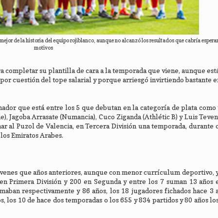
mejor de la historia del equipo rojiblanco, aunque no alcanzó los resultados que cabría esperar
motivos
ra completar su plantilla de cara a la temporada que viene, aunque est
por cuestión del tope salarial y porque arriesgó invirtiendo bastante e
dor que está entre los 5 que debutan en la categoría de plata como 
he), Jagoba Arrasate (Numancia), Cuco Ziganda (Athlétic B) y Luis Teven
r al Puzol de Valencia, en Tercera División una temporada, durante o
 los Emiratos Arabes.
óvenes que años anteriores, aunque con menor currículum deportivo, 
 en Primera División y 200 en Segunda y entre los 7 suman 13 años 
umaban respectivamente y 86 años, los 18 jugadores fichados hace 3 a
s, los 10 de hace dos temporadas o los 655 y 834 partidos y 80 años los