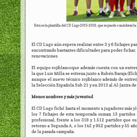
Esta es la plantilla del CD Lugo 2015-2016, que se puede considerar la 
El CD Lugo aún espera realizar entre 3 y 6 fichajes pa
encontrando bastantes dificultades para poder fichar, 
renovaciones.
El equipo rojiblancoque además cuenta con un entrena
la que Luis Milla se estrena junto a Rubén Baraja (Elc
aunque el nuevo técnico rojiblanco además de entrena
la Selección Española Sub 21 y en 2013 al Al-Jazira de
Menos nombres y más juventud
El CD Lugo fichó hasta el momento a jugadores más j
los 7 fichajes de esta temporada suman 13 partidos
profesional, frente a los 318 y 1.512 partidos que s
retorno a Segunda A, o los 142 y 952 partidos y 55 año
de la pasada campaña.