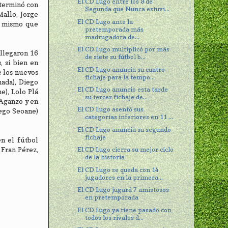
El CD Lugo entre los 9 de
 terminó con
Segunda que Nunca estuvi...
Mallo, Jorge
El CD Lugo ante la
lo mismo que
pretemporada más
madrugadora de...
El CD Lugo multiplicó por más
 llegaron 16
de siete su fútbol b...
 si bien en
El CD Lugo anuncia su cuatro
e los nuevos
fichaje para la tempo...
nada), Diego
El CD Lugo anuncio esta tarde
e), Lolo Plá
su tercer fichaje de...
 Aganzo y en
El CD Lugo asentó sus
iego Seoane)
categorías inferiores en 11 ...
El CD Lugo anuncia su segundo
fichaje
n el fútbol
 Fran Pérez,
El CD Lugo cierra su mejor ciclo
de la historia
El CD Lugo se queda con 14
jugadores en la primera...
El CD Lugo jugará 7 amistosos
en pretemporada
El CD Lugo ya tiene pasado con
todos los rivales d...