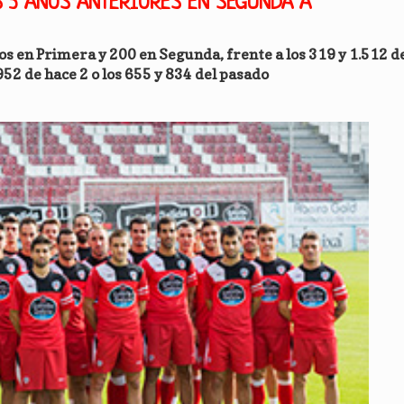
S 3 AÑOS ANTERIORES EN SEGUNDA A
os en Primera y 200 en Segunda, frente a los 319 y 1.512 d
952 de hace 2 o los 655 y 834 del pasado