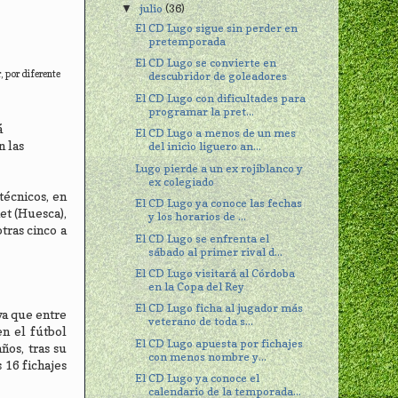
julio
(36)
▼
El CD Lugo sigue sin perder en
pretemporada
El CD Lugo se convierte en
, por diferente
descubridor de goleadores
El CD Lugo con dificultades para
programar la pret...
á
El CD Lugo a menos de un mes
n las
del inicio liguero an...
Lugo pierde a un ex rojiblanco y
ex colegiado
técnicos, en
El CD Lugo ya conoce las fechas
et (Huesca),
y los horarios de ...
tras cinco a
El CD Lugo se enfrenta el
sábado al primer rival d...
El CD Lugo visitará al Córdoba
en la Copa del Rey
El CD Lugo ficha al jugador más
ya que entre
veterano de toda s...
en el fútbol
El CD Lugo apuesta por fichajes
ños, tras su
con menos nombre y...
 16 fichajes
El CD Lugo ya conoce el
calendario de la temporada...