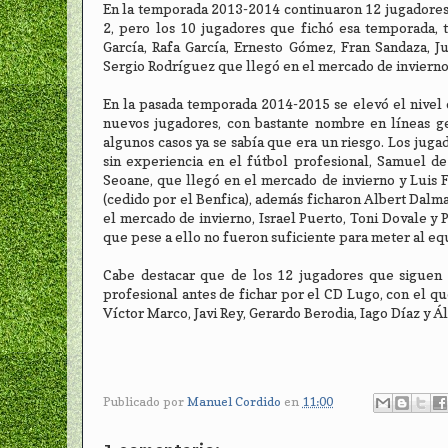
En la temporada 2013-2014 continuaron 12 jugadores d
2, pero los 10 jugadores que fichó esa temporada, 
García, Rafa García, Ernesto Gómez, Fran Sandaza, J
Sergio Rodríguez que llegó en el mercado de invierno, j
En la pasada temporada 2014-2015 se elevó el nivel d
nuevos jugadores, con bastante nombre en líneas ge
algunos casos ya se sabía que era un riesgo. Los jug
sin experiencia en el fútbol profesional, Samuel de
Seoane, que llegó en el mercado de invierno y Luis F
(cedido por el Benfica), además ficharon Albert Dalma
el mercado de invierno, Israel Puerto, Toni Dovale y
que pese a ello no fueron suficiente para meter al equ
Cabe destacar que de los 12 jugadores que siguen 
profesional antes de fichar por el CD Lugo, con el q
Víctor Marco, Javi Rey, Gerardo Berodia, Iago Díaz y Á
Publicado por
Manuel Cordido
en
11:00