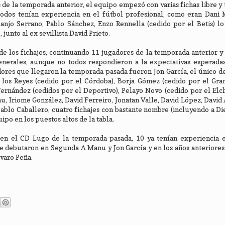
e la temporada anterior, el equipo empezó con varias fichas libre y
todos tenían experiencia en el fútbol profesional, como eran Dani 
uanjo Serrano, Pablo Sánchez, Enzo Rennella (cedido por el Betis) 
unto al ex sevillista David Prieto.
e los fichajes, continuando 11 jugadores de la temporada anterior y
nerales, aunque no todos respondieron a la expectativas esperadas,
adores que llegaron la temporada pasada fueron Jon García, el único d
 los Reyes (cedido por el Córdoba), Borja Gómez (cedido por el Gra
ernández (cedidos por el Deportivo), Pelayo Novo (cedido por el Elch
u, Iriome González, David Ferreiro, Jonatan Valle, David López, David
 Pablo Caballero, cuatro fichajes con bastante nombre (incluyendo a D
ipo en los puestos altos de la tabla.
en el CD Lugo de la temporada pasada, 10 ya tenían experiencia e
ue debutaron en Segunda A Manu y Jon García y en los años anteriores
lvaro Peña.