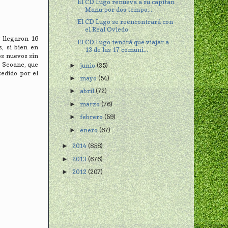
El CD Lugo renueva a su capitan
Manu por dos tempo...
El CD Lugo se reencontrará con
el Real Oviedo
 llegaron 16
El CD Lugo tendrá que viajar a
, si bien en
13 de las 17 comuni...
os nuevos sin
o Seoane, que
junio
(35)
►
cedido por el
mayo
(54)
►
abril
(72)
►
marzo
(76)
►
febrero
(59)
►
enero
(67)
►
2014
(858)
►
2013
(676)
►
2012
(207)
►