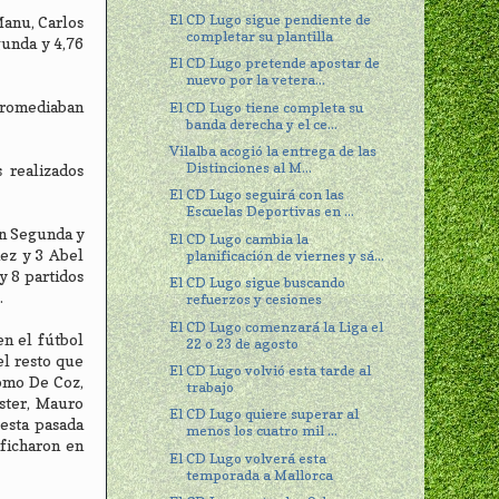
El CD Lugo sigue pendiente de
Manu, Carlos
completar su plantilla
gunda y 4,76
El CD Lugo pretende apostar de
nuevo por la vetera...
promediaban
El CD Lugo tiene completa su
banda derecha y el ce...
Vilalba acogió la entrega de las
Distinciones al M...
 realizados
El CD Lugo seguirá con las
Escuelas Deportivas en ...
en Segunda y
El CD Lugo cambia la
nez y 3 Abel
planificación de viernes y sá...
y 8 partidos
El CD Lugo sigue buscando
.
refuerzos y cesiones
El CD Lugo comenzará la Liga el
n el fútbol
22 o 23 de agosto
el resto que
El CD Lugo volvió esta tarde al
como De Coz,
trabajo
uster, Mauro
El CD Lugo quiere superar al
esta pasada
menos los cuatro mil ...
 ficharon en
El CD Lugo volverá esta
temporada a Mallorca