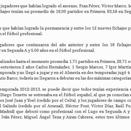
jugadores que habían logrado el ascenso, Fran Pérez, Víctor Marco, 
fichajes tenían un promedio de 18,00 partidos en Primera, 83,59 en Se
 que habían logrado la permanencia y entre los 12 nuevos fichajes 
n el fútbol profesional.
dores que continuaron del año anterior y entre los 16 fichajes
 en Segunda A y 5,00 años en el fútbol profesional.
ealizados hasta el momento promedia 1,71 partidos en Primera, 28,71 
 estuvieron 2 años Carlos Hernández, 1 Sergio Marcos, 7 Igor Martí
porada y no llegó a jugar y en el Almería en dos temporadas jugó 4 
io Barco, todavía no llegaron a debutar en las dos máximas categorías
temporada 2012-2013, se puede decir que todos tenían experiencia e
Diego Tonetto se estrenaba en el fútbol español, al que ya conocían 
s José Juan y Yoel (cedido por el Celta), y los jugadores de campo 
 Galindo (cedido por el Arsenal), Héctor Font, Víctor Díaz, Raúl F
l Madrid) que debutó como profesional con el Lugo en Segunda A y 
 Iván Pérez, Miguel Ángel Tena y Airan Cabrera, estos tres últimos