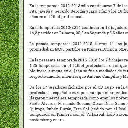
En la temporada 2012-2013 sólo continuaron 7 de los 
Pita, Javi Rey, Gerardo Berodia y Iago Díaz y los 18 
años en el fútbol profesional.
En la temporada 2013-2014 continuaron 12 jugadores
14,2 partidos en Primera, 95,2 en Segunda y 5,5 años e
La pasada temporada 2014-2015 fueron 11 los juga
promediaban 40,93 partidos en Primera División, 52,43
En la presente temporada 2015-2016, los 7 fichajes r
1,85 temporadas en el fútbol profesional, en el que
Molinero, aunque en el Jaén se fue a mediados de tem
respectivamente, mientras que Antonio Campillo y Mar
De los 17 jugadores fichados por el CD Lugo en la 
profesional, español o europeo, aunque el argentino 
llegaron nuevos esa temporada como eran los portero
Pablo Álvarez, Fernando Seoane, Óscar Díaz, Samuel
Quiroga, Rubén Durán, Fran Sol (cedido por el Rea
temporada en Primera con el Villarreal, Lolo Pavón,
noviembre y enero..