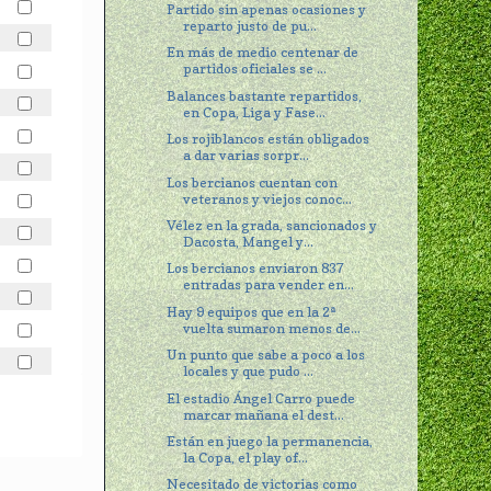
Partido sin apenas ocasiones y
reparto justo de pu...
En más de medio centenar de
partidos oficiales se ...
Balances bastante repartidos,
en Copa, Liga y Fase...
Los rojiblancos están obligados
a dar varias sorpr...
Los bercianos cuentan con
veteranos y viejos conoc...
Vélez en la grada, sancionados y
Dacosta, Mangel y...
Los bercianos enviaron 837
entradas para vender en...
Hay 9 equipos que en la 2ª
vuelta sumaron menos de...
Un punto que sabe a poco a los
locales y que pudo ...
El estadio Ángel Carro puede
marcar mañana el dest...
Están en juego la permanencia,
la Copa, el play of...
Necesitado de victorias como