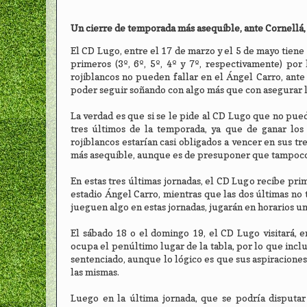
Un cierre de temporada más asequible, ante Cornellá,
El CD Lugo, entre el 17 de marzo y el 5 de mayo tiene an
primeros (3º, 6º, 5º, 4º y 7º, respectivamente) por
rojiblancos no pueden fallar en el Ángel Carro, ante
poder seguir soñando con algo más que con asegurar l
La verdad es que si se le pide al CD Lugo que no pue
tres últimos de la temporada, ya que de ganar los 
rojiblancos estarían casi obligados a vencer en sus tr
más asequible, aunque es de presuponer que tampoco 
En estas tres últimas jornadas, el CD Lugo recibe prime
estadio Ángel Carro, mientras que las dos últimas no
jueguen algo en estas jornadas, jugarán en horarios un
El sábado 18 o el domingo 19, el CD Lugo visitará, 
ocupa el penúltimo lugar de la tabla, por lo que inclu
sentenciado, aunque lo lógico es que sus aspiraciones
las mismas.
Luego en la última jornada, que se podría disputar