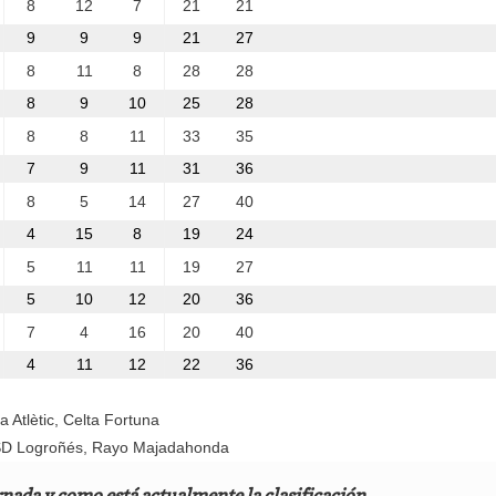
8
12
7
21
21
9
9
9
21
27
8
11
8
28
28
8
9
10
25
28
8
8
11
33
35
7
9
11
31
36
8
5
14
27
40
4
15
8
19
24
5
11
11
19
27
5
10
12
20
36
7
4
16
20
40
4
11
12
22
36
a Atlètic, Celta Fortuna
, SD Logroñés, Rayo Majadahonda
rnada y como está actualmente la clasificación