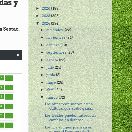
idas y
2026
(188)
►
2025
(295)
►
2024
(294)
▼
a Sestao,
diciembre
(25)
►
noviembre
(21)
►
octubre
(19)
►
septiembre
(23)
►
»
agosto
(25)
►
julio
(25)
►
junio
(8)
►
3
mayo
(28)
►
21
abril
(31)
►
7
marzo
(32)
▼
Los pitos reanimaron a una
31
Cultural que acabó gana...
Los locales pueden introducir
74
cambios en defensa, ...
10
Los dos equipos piensan en
ganar el Domingo de Res...