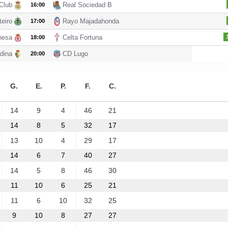
Club
Real Sociedad B
16:00
teiro
Rayo Majadahonda
17:00
nesa
Celta Fortuna
18:00
dina
CD Lugo
20:00
G.
E.
P.
F.
C.
14
9
4
46
21
14
8
5
32
17
13
10
4
29
17
14
6
7
40
27
14
5
8
46
30
11
10
6
25
21
11
6
10
32
25
9
10
8
27
27