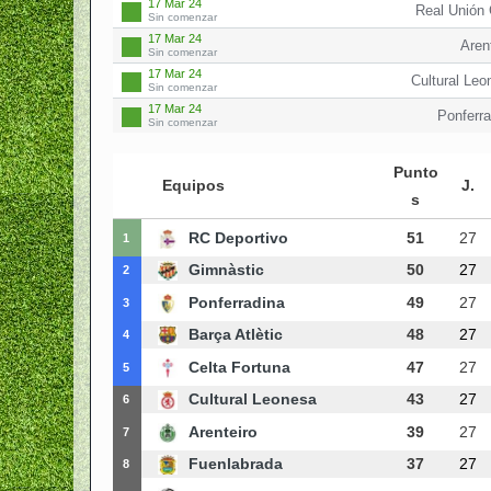
17 Mar 24
Real Unión 
Sin comenzar
17 Mar 24
Aren
Sin comenzar
17 Mar 24
Cultural Leo
Sin comenzar
17 Mar 24
Ponferra
Sin comenzar
Punto
Equipos
J.
s
RC Deportivo
51
27
1
Gimnàstic
50
27
2
Ponferradina
49
27
3
Barça Atlètic
48
27
4
Celta Fortuna
47
27
5
Cultural Leonesa
43
27
6
Arenteiro
39
27
7
Fuenlabrada
37
27
8