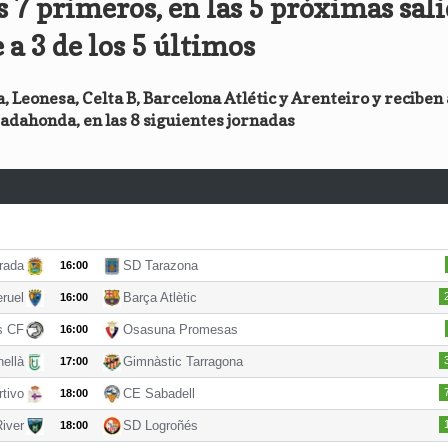
os 7 primeros, en las 5 próximas sal
 a 3 de los 5 últimos
 Leonesa, Celta B, Barcelona Atlétic y Arenteiro y reciben 
adahonda, en las 8 siguientes jornadas
rada
SD Tarazona
16:00
eruel
Barça Atlètic
16:00
s CF
Osasuna Promesas
16:00
ellà
Gimnàstic Tarragona
17:00
tivo
CE Sabadell
18:00
iver
SD Logroñés
18:00