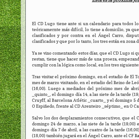
El CD Lugo tiene ante si un calendario para todos lo
teóricamernte más difícil, lo tiene a domicilio, ya q
clasificados y por contra en el Ángel Carro, dispu
clasificados y que por lo tanto, los tres están en zona 
Ya se vino comentando estos días, que el CD Lugo si q
restan, tiene que hacer más de una proeza, empezando
cumplir con la lógica como local, en los tres siguient
Tras visitar el próximo domingo, en el estadio de El T
mes de marzo visitando, en el estadio del Reino de Leó
(16,00). Luego a mediados del próximo mes de abril,
_quinto_, el domingo día 14, a las siete de la tarde (19
Cruyff, al Barcelona Atlétic _cuarto_ y el domingo 5 d
O Espiñedo, frente al CD Arenteiro _séptimo_ en O Ca
Salvo los dos desplazamientos consecutivos, que el C
domingo 24 de marzo, a las siete de la tarde (19,00) 
domingo día 7 de abril, a las cuatro de la tarde (16,00
(18,00) también jugará en el Ángel Carro, ante el CF R