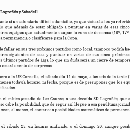
 Logroñés y Sabadell
te si un calendario difícil a domicilio, ya que visitará a los ya referid
 lo que además de estar obligado a puntuar en varias de esas cinco 
 tres equipos que actualmente ocupan la zona de descenso (18º, 17º 
a permanencia o clasificarse para la Copa.
de fallar en sus tres próximos partidos como local, tampoco podría ha
tres siguientes de casa y puntuar en varias de sus cinco próximas 
es últimos partidos de Liga, lo que sin duda sería un cierre de tempor
estará exento de sorpresas.
ro a la UE Cornella, el sábado día 11 de mayo, a las seis de la tarde (
 tienen todavía horario, ni fecha, porque es de presuponer que los eq
ificados.
en el mítico ¡estadio de Las Gaunas, a una decaída SD Logroñés, que
so cabe la posibilidad, que de segur así, llegue a esa penúltima jornad
 sean, al menos, el contar con posibilidades matemáticas de permanenc
 el sábado 25, en horario unificado, o el domingo 26, aunque posi