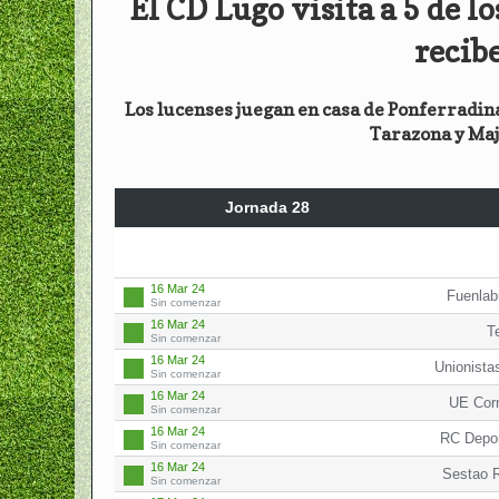
El CD Lugo visita a 5 de l
recibe
Los lucenses juegan en casa de Ponferradina,
Tarazona y Maj
Jornada 28
16 Mar 24
Fuenlab
Sin comenzar
16 Mar 24
T
Sin comenzar
16 Mar 24
Unionista
Sin comenzar
16 Mar 24
UE Corn
Sin comenzar
16 Mar 24
RC Depor
Sin comenzar
16 Mar 24
Sestao R
Sin comenzar