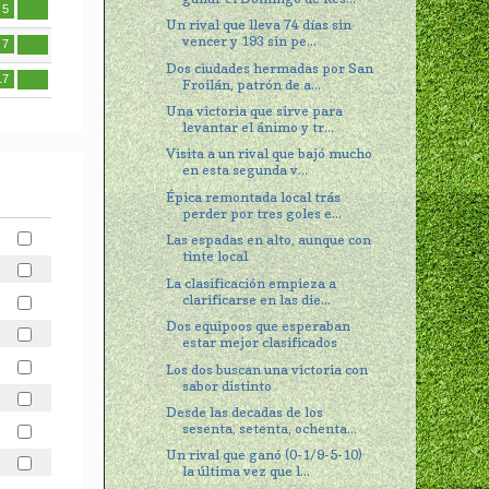
5
Un rival que lleva 74 días sin
vencer y 193 sin pe...
7
Dos ciudades hermadas por San
17
Froilán, patrón de a...
Una victoria que sirve para
levantar el ánimo y tr...
Visita a un rival que bajó mucho
en esta segunda v...
Épica remontada local trás
perder por tres goles e...
Las espadas en alto, aunque con
tinte local
La clasificación empieza a
clarificarse en las die...
Dos equipoos que esperaban
estar mejor clasificados
Los dos buscan una victoria con
sabor distinto
Desde las decadas de los
sesenta, setenta, ochenta...
Un rival que ganó (0-1/9-5-10)
la última vez que l...