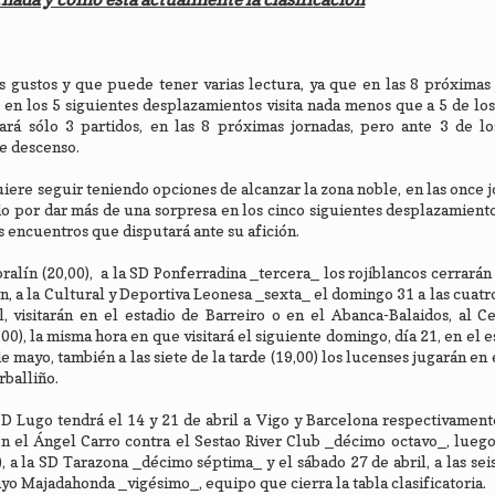
s gustos y que puede tener varias lectura, ya que en las 8 próximas 
ue en los 5 siguientes desplazamientos visita nada menos que a 5 de lo
tará sólo 3 partidos, en las 8 próximas jornadas, pero ante 3 de l
de descenso.
uiere seguir teniendo opciones de alcanzar la zona noble, en las once 
 por dar más de una sorpresa en los cinco siguientes desplazamiento
es encuentros que disputará ante su afición.
oralín (20,00), a la SD Ponferradina _tercera_ los rojiblancos cerrarán
n, a la Cultural y Deportiva Leonesa _sexta_ el domingo 31 a las cuatro
 visitarán en el estadio de Barreiro o en el Abanca-Balaidos, al C
,00), la misma hora en que visitará el siguiente domingo, día 21, en el 
e mayo, también a las siete de la tarde (19,00) los lucenses jugarán en
rballiño.
D Lugo tendrá el 14 y 21 de abril a Vigo y Barcelona respectivamente
en el Ángel Carro contra el Sestao River Club _décimo octavo_, luego 
), a la SD Tarazona _décimo séptima_ y el sábado 27 de abril, a las sei
ayo Majadahonda _vigésimo_, equipo que cierra la tabla clasificatoria.