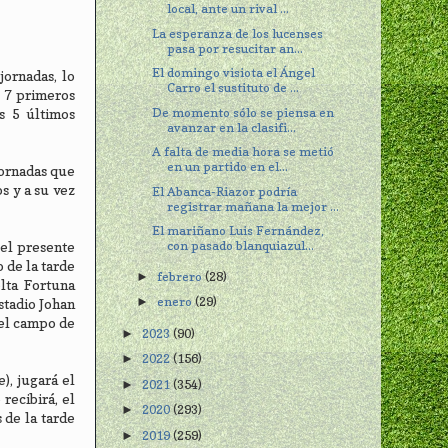
local, ante un rival ...
La esperanza de los lucenses
pasa por resucitar an...
El domingo visiota el Ángel
jornadas, lo
Carro el sustituto de ...
s 7 primeros
De momento sólo se piensa en
os 5 últimos
avanzar en la clasifi...
A falta de media hora se metió
en un partido en el...
jornadas que
s y a su vez
El Abanca-Riazor podría
registrar mañana la mejor ...
El mariñano Luis Fernández,
con pasado blanquiazul...
 el presente
 de la tarde
febrero
(28)
►
elta Fortuna
enero
(29)
►
estadio Johan
 el campo de
2023
(90)
►
2022
(156)
►
), jugará el
2021
(354)
►
recibirá, el
2020
(293)
►
s de la tarde
2019
(259)
►