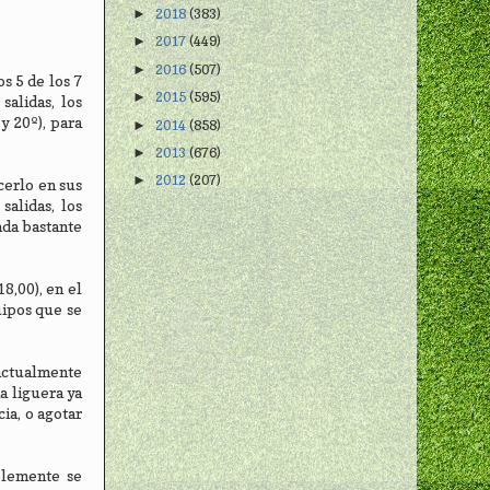
2018
(383)
►
2017
(449)
►
2016
(507)
►
os 5 de los 7
2015
(595)
►
salidas, los
y 20º), para
2014
(858)
►
2013
(676)
►
2012
(207)
►
cerlo en sus
salidas, los
ada bastante
18,00), en el
uipos que se
 actualmente
a liguera ya
ia, o agotar
blemente se