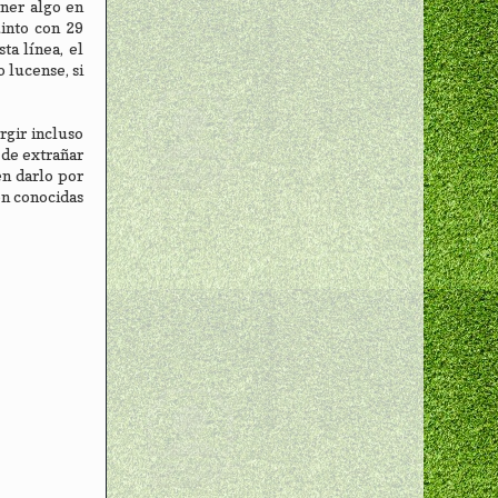
ener algo en
into con 29
ta línea, el
 lucense, si
rgir incluso
 de extrañar
en darlo por
on conocidas