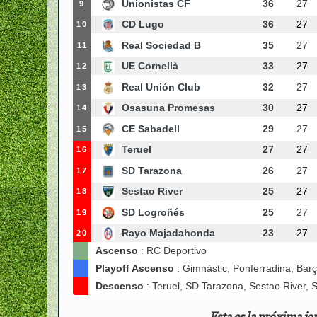
Unionistas CF
36
27
9
CD Lugo
36
27
10
Real Sociedad B
35
27
11
UE Cornellà
33
27
12
Real Unión Club
32
27
13
Osasuna Promesas
30
27
14
CE Sabadell
29
27
15
Teruel
27
27
16
SD Tarazona
26
27
17
Sestao River
25
27
18
SD Logroñés
25
27
19
Rayo Majadahonda
23
27
20
Ascenso
: RC Deportivo
Playoff Ascenso
: Gimnàstic, Ponferradina, Barç
Descenso
: Teruel, SD Tarazona, Sestao River
Esta es la próxima jo