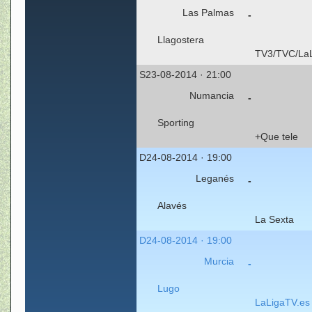
Las Palmas
-
Llagostera
S23-08-2014 · 21:00
Numancia
-
Sporting
+Que tele
D24-08-2014 · 19:00
Leganés
-
Alavés
La Sexta
D24-08-2014 · 19:00
Murcia
-
Lugo
LaLigaTV.es