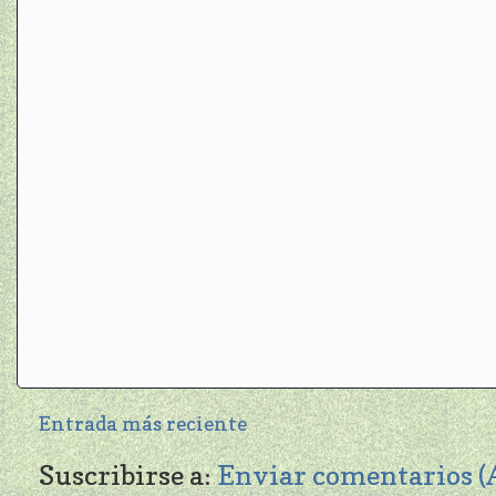
Entrada más reciente
Suscribirse a:
Enviar comentarios 