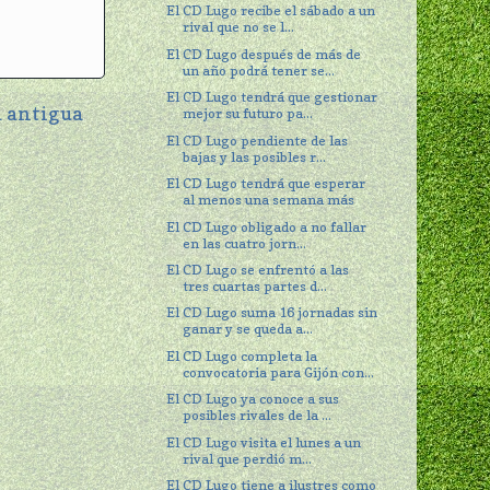
El CD Lugo recibe el sábado a un
rival que no se l...
El CD Lugo después de más de
un año podrá tener se...
El CD Lugo tendrá que gestionar
 antigua
mejor su futuro pa...
El CD Lugo pendiente de las
bajas y las posibles r...
El CD Lugo tendrá que esperar
al menos una semana más
El CD Lugo obligado a no fallar
en las cuatro jorn...
El CD Lugo se enfrentó a las
tres cuartas partes d...
El CD Lugo suma 16 jornadas sin
ganar y se queda a...
El CD Lugo completa la
convocatoria para Gijón con...
El CD Lugo ya conoce a sus
posibles rivales de la ...
El CD Lugo visita el lunes a un
rival que perdió m...
El CD Lugo tiene a ilustres como