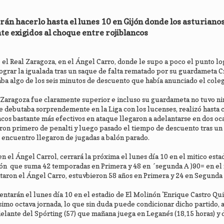
erán hacerlo hasta el lunes 10 en Gijón donde los asturian
te exigidos al choque entre rojiblancos
e el Real Zaragoza, en el Ángel Carro, donde le supo a poco el punto l
 lograr la igualada tras un saque de falta rematado por su guardameta C
ba algo de los seis minutos de descuento que había anunciado el coleg
l Zaragoza fue claramente superior e incluso su guardameta no tuvo n
e debutaba sorprendemente en la Liga con los lucenses, realizó hasta 
ncos bastante más efectivos en ataque llegaron a adelantarse en dos oc
on primero de penalti y luego pasado el tiempo de descuento tras un
l encuentro llegaron de jugadas a balón parado.
n el Ángel Carrol, cerrará la próxima el lunes día 10 en el mitico estad
ijón que suma 42 temporadas en Primera y 48 en ´segunda A )90= en el
itaron el Ángel Carro, estuvbieron 58 años en Primera y 24 en Segunda 
entarán el lunes día 10 en el estadio de El Molinón 'Enrique Castro Qui
simo octava jornada, lo que sin duda puede condicionar dicho partido,
delante del Spórting (57) que mañana juega en Leganés (18,15 horas) y 