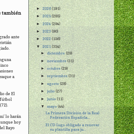
2026
(191)
►
os también
2025
(295)
►
2024
(294)
►
2023
(90)
►
ogrado ante
2022
(156)
►
ristián
2021
(354)
▼
iado.
diciembre
(29)
►
inguna
noviembre
(31)
►
cinco
octubre
(29)
►
asiones
septiembre
(31)
►
 saque a
agosto
(28)
►
julio
(27)
►
io de El
junio
(11)
►
 fútbol
(72).
mayo
(44)
▼
La Primera División de la Real
ni' lo harán
Federación Española...
 aunque hoy
El CD Lugo obligado a renovar
del Rayo
su plantilla para ju...