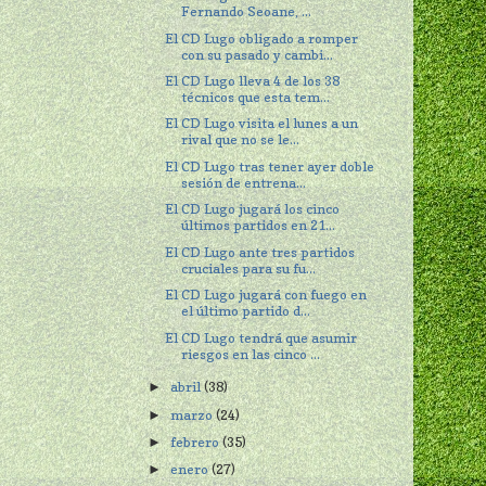
Fernando Seoane, ...
El CD Lugo obligado a romper
con su pasado y cambi...
El CD Lugo lleva 4 de los 38
técnicos que esta tem...
El CD Lugo visita el lunes a un
rival que no se le...
El CD Lugo tras tener ayer doble
sesión de entrena...
El CD Lugo jugará los cinco
últimos partidos en 21...
El CD Lugo ante tres partidos
cruciales para su fu...
El CD Lugo jugará con fuego en
el último partido d...
El CD Lugo tendrá que asumir
riesgos en las cinco ...
abril
(38)
►
marzo
(24)
►
febrero
(35)
►
enero
(27)
►