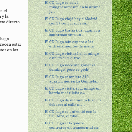
El CD Lugo se salvó
milagrosamente en la última
, el
jo...
 y la
El CD Lugo viajó hoy a Madrid
nso directo
con 27 convocados sa...
El CD Lugo tratará de jugar con
sus armas ante un ...
 haga
El CD Lugo aún espera a los
arecen estar
entrenamientos de maña...
tos en las
El CD Lugo visitará el domingo
a un rival que tras...
El CD Lugo necesita ganar el
domingo, pero se podr...
El CD Lugo completa 219
apariciones en La Quiniela...
El CD Lugo visita el domingo un
barrio madrileño e...
El CD Lugo de momento hizo los
deberes al salir mo...
El CD Lugo se enfrentó con la
SD Ibiza, el filial ...
El CD Lugo sólo quiere
centrarse en transcental ch...