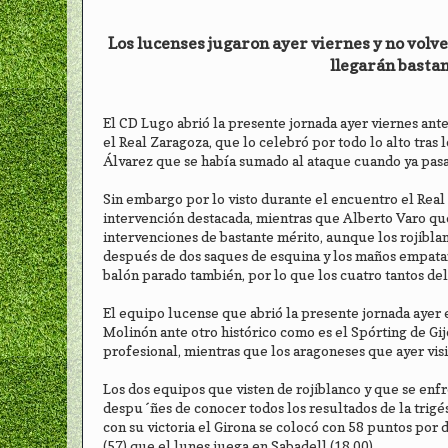
Los lucenses jugaron ayer viernes y no volv
llegarán bastan
El CD Lugo abrió la presente jornada ayer viernes ant
el Real Zaragoza, que lo celebró por todo lo alto tras
Álvarez que se había sumado al ataque cuando ya pasa
Sin embargo por lo visto durante el encuentro el Rea
intervención destacada, mientras que Alberto Varo qu
intervenciones de bastante mérito, aunque los rojibla
después de dos saques de esquina y los maños empatar
balón parado también, por lo que los cuatro tantos de
El equipo lucense que abrió la presente jornada ayer e
Molinón ante otro histórico como es el Spórting de G
profesional, mientras que los aragoneses que ayer vis
Los dos equipos que visten de rojiblanco y que se enfr
despu´ñes de conocer todos los resultados de la trigé
con su victoria el Girona se colocó con 58 puntos por 
(57) que el lunes juega en Sabadell (18,00).