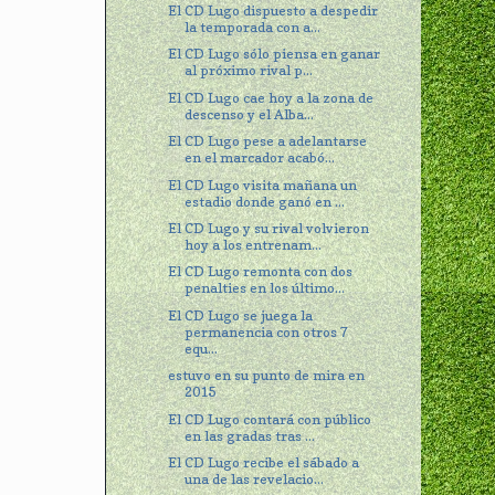
El CD Lugo dispuesto a despedir
la temporada con a...
El CD Lugo sólo piensa en ganar
al próximo rival p...
El CD Lugo cae hoy a la zona de
descenso y el Alba...
El CD Lugo pese a adelantarse
en el marcador acabó...
El CD Lugo visita mañana un
estadio donde ganó en ...
El CD Lugo y su rival volvieron
hoy a los entrenam...
El CD Lugo remonta con dos
penalties en los último...
El CD Lugo se juega la
permanencia con otros 7
equ...
estuvo en su punto de mira en
2015
El CD Lugo contará con público
en las gradas tras ...
El CD Lugo recibe el sábado a
una de las revelacio...