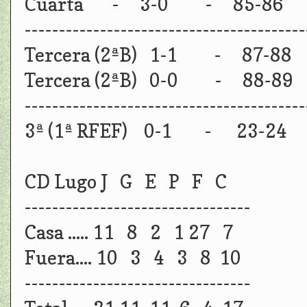
Cuarta - 3-0 - 85-86
-----------------------------------------
Tercera (2ªB) 1-1 - 87-8
Tercera (2ªB) 0-0 - 88-
-----------------------------------------
3ª (1ª RFEF) 0-1 - 23-2
CD Lugo J G E P F C
---------------------------------
Casa ..... 11 8 2 1 27 7
Fuera.... 10 3 4 3 8 10
---------------------------------