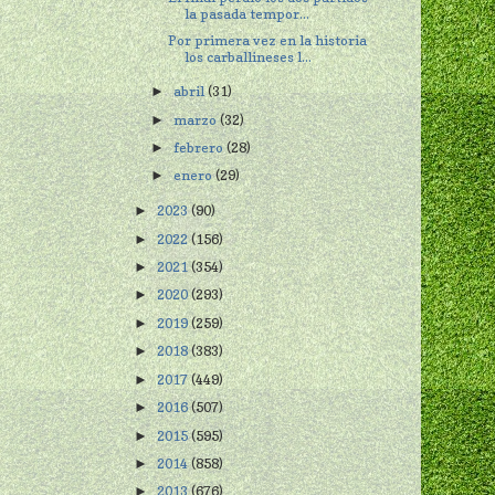
la pasada tempor...
Por primera vez en la historia
los carballineses l...
abril
(31)
►
marzo
(32)
►
febrero
(28)
►
enero
(29)
►
2023
(90)
►
2022
(156)
►
2021
(354)
►
2020
(293)
►
2019
(259)
►
2018
(383)
►
2017
(449)
►
2016
(507)
►
2015
(595)
►
2014
(858)
►
2013
(676)
►