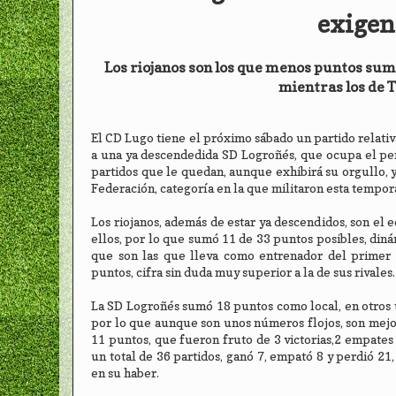
exigen
Los riojanos son los que menos puntos suma
mientras los de 
El CD Lugo tiene el próximo sábado un partido relativa
a una ya descendedida SD Logroñés, que ocupa el penú
partidos que le quedan, aunque exhibirá su orgullo
Federación, categoría en la que militaron esta tempor
Los riojanos, además de estar ya descendidos, son el
ellos, por lo que sumó 11 de 33 puntos posibles, dinám
que son las que lleva como entrenador del primer 
puntos, cifra sin duda muy superior a la de sus rivales.
La SD Logroñés sumó 18 puntos como local, en otros ta
por lo que aunque son unos números flojos, son mejo
11 puntos, que fueron fruto de 3 victorias,2 empates 
un total de 36 partidos, ganó 7, empató 8 y perdió 2
en su haber.