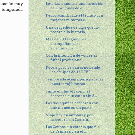
Lete Lasa anunció una inversión
ituación muy
de 3 millones de e...
la temporada
Pedro Munitis fue el técnico con
mejores números e...
Una despedida de Liga que no
pasará a la historia,...
Más de 200 seguidores
acompañan a los
arlequinados...
Con la intención de volver al
fútbol profesional, ...
Poco a poco se van conociendo
los equipos de 1ª RFEF
Temporada aciaga para para las
huestes rojiblancas
Tanto el play off como el
descenso aún están sin d...
Los dos equipos acabaron con
uno menos en un parti...
Viajó hoy en autobus y por
carretera sin Castrín, ...
Las Gaunas, un estadio que fue
de Primera y en el ...