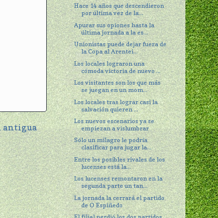
Hace 14 años que descendieron
por última vez de la...
Apurar sus opiones hasta la
última jornada a la es...
Unionistas puede dejar fuera de
la Copa al Arentei...
Los locales lograron una
cómoda victoria de nuevo ...
Los visitantes son los que más
se juegan en un mom...
Los locales tras lograr casi la
salvación quieren ...
Los nuevos escenarios ya se
 antigua
empiezan a vislumbrar
Sólo un milagro le podría
clasificar para jugar la...
Entre los posibles rivales de los
lucenses está la...
Los lucenses remontaron en la
segunda parte un tan...
La jornada la cerrará el partido
de O Espiñedo
El filial perdió los dos partidos