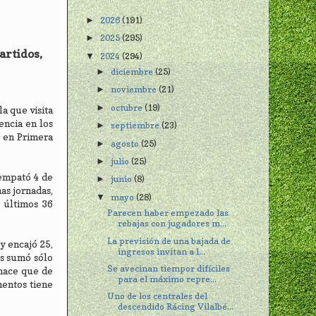
2026
(191)
►
2025
(295)
►
artidos,
2024
(294)
▼
diciembre
(25)
►
noviembre
(21)
►
octubre
(19)
►
a que visita
encia en los
septiembre
(23)
►
o en Primera
agosto
(25)
►
julio
(25)
►
 empató 4 de
junio
(8)
►
as jornadas,
mayo
(28)
▼
 últimos 36
Parecen haber empezado las
rebajas con jugadores m...
La previsión de una bajada de
y encajó 25,
ingresos invitan a l...
os sumó sólo
Se avecinan tiempor difíciles
 hace que de
para el máximo repre...
mentos tiene
Uno de los centrales del
descendido Rácing Vilalbé...