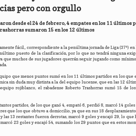
cias pero con orgullo
ron desde el 24 de febrero, 4 empates en los 11 últimos p
Trashorras sumaron 15 en los 12 últimos
mente fácil,, correspondiente a la penúltima jornada de Liga (37ª) en l
ltimo puesto de la clasificación, por lo que no tendrá ninguna exig
, ya que muchos de sus jugadores querrán seguir jugando como mínim
ada.
 equipo que menos puntos sumó en los 11 últimos partidos en los que
ica sin duda muy distinta a la del equipo lucense, que en las 12 últim
equipo rojiblanco, el rabadense Roberto Trashorras sumó 15 de los
ntos partidos, de los que ganó 4, empató 6, perdió 8, marcó 14 goles 
res que los que obtuvo a domiccilio, ya que en sus 18 desplazamient
y las 13 restantes fueron derrotas, marcó 9 goles y encajó 29, lo que
1, marcó 23 goles y encajó 54, sumando los 29 puntos que en estos mo