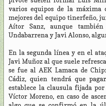
pivote suelen formar Luis Mil
varios equipos de la máxima c
mejores del equipo tinerfeño, j
Aítor Sanz, aunque también
Undabarrena y Javi Alonso, algu
En la segunda línea y en el at
Javi Muñoz al que suele refresc
se fue al AEK Lamaca de Chipr
Cádiz, quien tendrá que paga
establece la clausula fijada por
Víctor Moreno, en caso de asce
algo que se confirmó en la úl