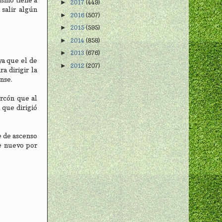
2017
(449)
►
 salir algún
2016
(507)
►
2015
(595)
►
2014
(858)
►
2013
(676)
►
ya que el de
2012
(207)
►
a dirigir la
nse.
orcón que al
 que dirigió
e de ascenso
de nuevo por