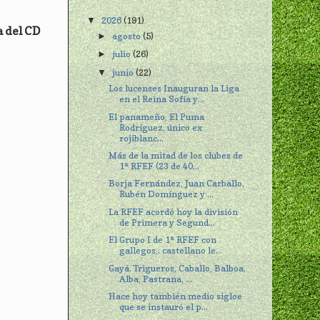
2026
(191)
▼
a del CD
agosto
(5)
►
julio
(26)
►
junio
(22)
▼
Los lucenses Inauguran la Liga
en el Reina Sofía y...
El panameño, El Puma
Rodríguez, único ex
rojiblanc...
Más de la mitad de los clubes de
1ª RFEF (23 de 40...
Borja Fernández, Juan Carballo,
Rubén Domínguez y ...
La RFEF acordó hoy la división
de Primera y Segund...
El Grupo I de 1ª RFEF con
gallegos,. castellano le...
Gayá. Trigueros, Caballo, Balboa,
Alba, Pastrana, ...
Hace hoy también medio sigloe
que se instauró el p...