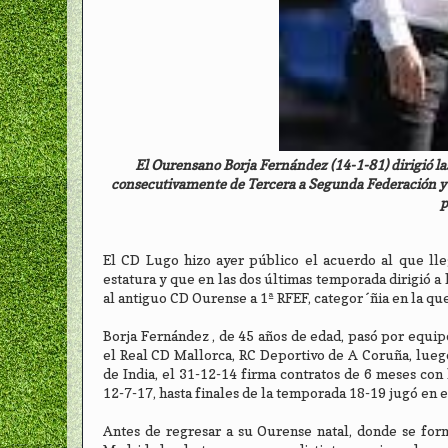
El Ourensano Borja Fernández (14-1-81) dirigió la
consecutivamente de Tercera a Segunda Federación y d
p
El CD Lugo hizo ayer público el acuerdo al que lle
estatura y que en las dos últimas temporada dirigió a
al antiguo CD Ourense a 1ª RFEF, categor´ñia en la qu
Borja Fernández , de 45 años de edad, pasó por equip
el Real CD Mallorca, RC Deportivo de A Coruña, luego
de India, el 31-12-14 firma contratos de 6 meses con 
12-7-17, hasta finales de la temporada 18-19 jugó en e
Antes de regresar a su Ourense natal, donde se for