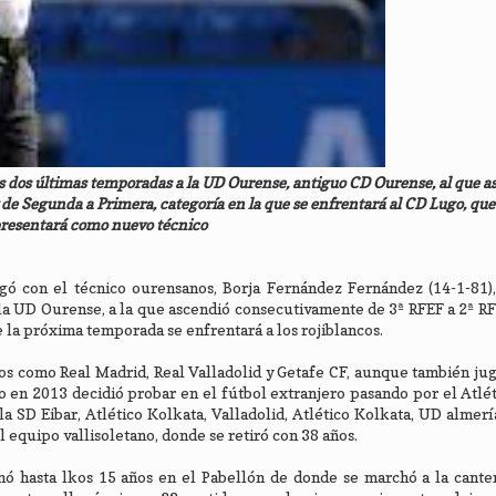
s dos últimas temporadas a la UD Ourense, antiguo CD Ourense, al que a
e Segunda a Primera, categoría en la que se enfrentará al CD Lugo, qu
resentará como nuevo técnico
gó con el técnico ourensanos, Borja Fernández Fernández (14-1-81),
 la UD Ourense, a la que ascendió consecutivamente de 3ª RFEF a 2ª RF
e la próxima temporada se enfrentará a los rojiblancos.
os como Real Madrid, Real Valladolid y Getafe CF, aunque también ju
 en 2013 decidió probar en el fútbol extranjero pasando por el Atlé
la SD Eibar, Atlético Kolkata, Valladolid, Atlético Kolkata, UD almerí
l equipo vallisoletano, donde se retiró con 38 años.
mó hasta lkos 15 años en el Pabellón de donde se marchó a la cante