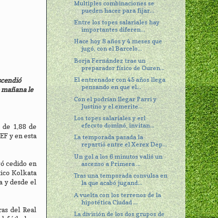
Multiples combinaciones se
pueden hacer para fijar...
Entre los topes salariales hay
importantes diferen...
Hace hoy 8 años y 4 meses que
jugó, con el Barcelo...
Borja Fernández trae un
preparador físico de Ouren...
El entrenador con 45 años llega
scendió
pensando en que el...
e mañana le
Con el podrían llegar Parri y
Justino y el emerite...
Los topes salariales y erl
efecvto dominó, invitan...
 de 1,88 de
EF y en esta
La temporada pasada la
repartió entre el Xerex Dep...
Un gol a los 6 minutos valió un
gó cedido en
ascenso a Primera ...
tico Kolkata
Tras una temporada convulsa en
a y desde el
la que acabó jugand...
A vuelta con los terrenos de la
hipotética Ciudad ...
ras del Real
La división de los dos grupos de