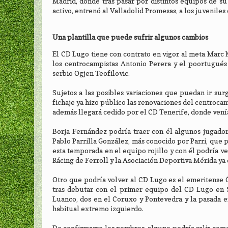
Madrid, donde tras pasar por distintos equipos de su 
activo, entrenó al Valladolid Promesas, a los juvenil
Una plantilla que puede sufrir algunos cambios
El CD Lugo tiene con contrato en vigor al meta Marc 
los centrocampistas Antonio Perera y el poortugués G
serbio Ogjen Teofilovic.
Sujetos a las posibles variaciones que puedan ir surg
fichaje ya hizo público las renovaciones del centrocam
además llegará cedido por el CD Tenerife, donde venía
Borja Fernández podría traer con él algunos jugado
Pablo Parrilla González, más conocido por Parri, que 
esta temporada en el equipo rojillo y con él podría ve
Rácing de Ferroll y la Asociación Deportiva Mérida ya 
Otro que podría volver al CD Lugo es el emeritense Ó
tras debutar con el primer equipo del CD Lugo en
Luanco, dos en el Coruxo y Pontevedra y la pasada en
habitual extremo izquierdo.
De confirmarse los nombres, alguno podría salir como