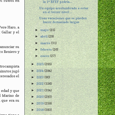
el fútbol en
la 1ª RFEF podría...
Un equipo acostumbrado a estar
en el tercer nivel ...
Unas vacaciones que se pùeden
hacer demasiado largas
Pere Haro, a
mayo
(25)
►
 Gallar y el
abril
(29)
►
marzo
(31)
►
 anunciar su
febrero
(26)
►
co Reniero y
enero
(27)
►
2025
(295)
►
trocampista
2024
(294)
►
minutos jugó
teresados el
2023
(90)
►
2022
(156)
►
2021
(354)
e edad y que
►
l Marino de
2020
(293)
►
a que era su
2019
(259)
►
2018
(383)
►
ismo tiene a