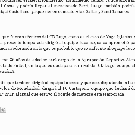
el Costa y podría llegar el mencionado Parri, luego también podría
iqui Castellano, ya que tienen contrato Álex Gallar y Santi Samanes.
s que fueron técnicos del CD Lugo, como es el caso de Yago Iglesias, 
la presente temporada dirigió al equipo lucense, se comprometió par
rimera Federación en la que es probable que se enfrente al equipo luce
9) con 36 años de edad se hará cargo de la Agrupación Deportiva Alc
la de Fútbol, en la que es duda para ser rival del CD Lugo, equipo al
isión A.
i, que también dirigió al equipo lucense y que está disputando la fas
 Vélez de Mendizabal, dirigirá al FC Cartagena, equipo que luchará 
 1ª RFEF, al igual que estuvo al boirde de meterse esta temporada.