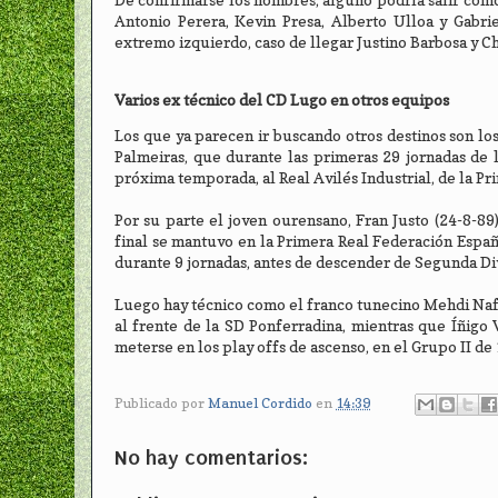
Antonio Perera, Kevin Presa, Alberto Ulloa y Gabri
extremo izquierdo, caso de llegar Justino Barbosa y Ch
Varios ex técnico del CD Lugo en otros equipos
Los que ya parecen ir buscando otros destinos son lo
Palmeiras, que durante las primeras 29 jornadas de 
próxima temporada, al Real Avilés Industrial, de la P
Por su parte el joven ourensano, Fran Justo (24-8-8
final se mantuvo en la Primera Real Federación Españo
durante 9 jornadas, antes de descender de Segunda Div
Luego hay técnico como el franco tunecino Mehdi Naftt
al frente de la SD Ponferradina, mientras que Íñigo
meterse en los play offs de ascenso, en el Grupo II de
Publicado por
Manuel Cordido
en
14:39
No hay comentarios: